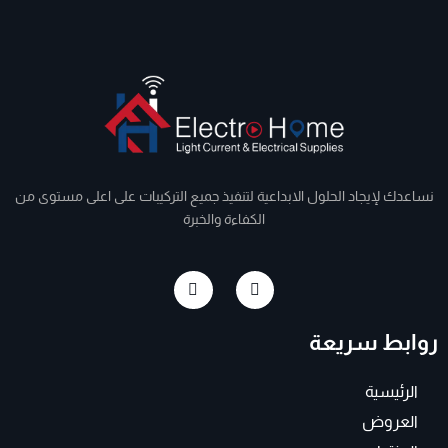
نساعدك لإيجاد الحلول الابداعية لتنفيذ جميع التركيبات على اعلى مستوى من
الكفاءة والخبرة
I
F
n
a
s
c
t
e
روابط سريعة
a
b
g
o
r
o
a
k
الرئيسية
m
-
f
العروض