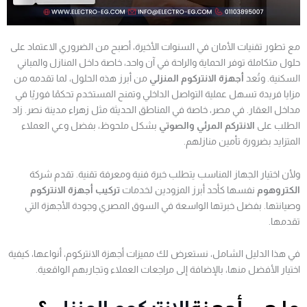
مع تطور تقنيات الأمان في السنوات الأخيرة، أصبح من الضروري الاعتماد على
حلول متكاملة توفر الحماية والراحة في آن واحد، خاصة داخل المنازل والمباني
السكنية. وتُعد
أجهزة الانتركوم المنزلي
من أبرز هذه الحلول، لما تقدمه من
مزايا فريدة تسهل عملية التواصل الداخلي وتمنح المستخدم تحكمًا فوريًا في
مداخل العقار. في مصر، خاصة في المناطق الحديثة مثل زهراء مدينة نصر. زاد
الطلب على
الانتركم المرئي والصوتي
بشكل ملحوظ، بفضل وعي العملاء
المتزايد بضرورة تأمين منازلهم.
ولأن اختيار الجهاز المناسب يتطلب خبرة فنية ومعرفة تقنية. تقدم شركة
الكتروهوم
نفسها كأحد أبرز المزودين لخدمات
تركيب أجهزة الانتركوم
وصيانتها. بفضل خبرتها الواسعة في السوق المصري وجودة الأجهزة التي
تقدمها.
في هذا الدليل الشامل، نستعرض لك مميزات أجهزة الانتركوم، أنواعها، كيفية
اختيار الأفضل منها، بالإضافة إلى مراجعات العملاء وتجاربهم الواقعية.