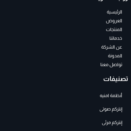
g
o
r
o
a
k
الرئيسية
m
-
f
العروض
المنتجات
خدماتنا
عن الشركة
المدونة
تواصل معنا
تصنيفات
أنظمة امنيه
إنتركم صوتى
إنتركم مرئى