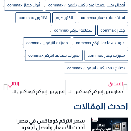
أخطاء يجب تجنبها عند تركيب تكتفون commax
,
أنواع جهاز commax
,
استخدامات جهاز commax
,
الكتروهوم
,
تكتفون commax
,
جهاز commax
,
سماعه انتركم commax
,
عيوب سماعه انتركم commax
,
مميزات انترفون commax
,
مميزات جهاز commax
,
مميزات سماعه انتركم commax
,
نصائح بعد تركيب انترفون commax
السابق
التالي
xt
Prev
مقارنة بين إنتركم كوماكس الصوتي والمرئي متى تختار الصوتي؟ ومتى تحتاج المرئي؟
الفرق بين إنتركم كوماكس الصوتي العادي وديجيتال
احدث المقالات
سعر انتركم كوماكس في مصر |
أحدث الأسعار وأفضل أجهزة