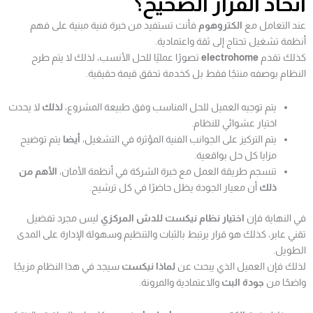
اتخاذ القرار الصحيح؟
عند التعامل مع
الكتروهوم
فأنت تستفيد من خبرة فنية مبنية على فهم
أنظمة تشغيل تحتاج إلى ثقة واعتمادية.
كذلك تقدم
electrohome
تصورًا عمليًا للحل الأنسب، لذلك لا يتم طرح
النظام بوصفه منتجًا فقط بل كخدمة تحقق قيمة حقيقية.
يتم توجيه العميل للحل المناسب وفق طبيعة المشروع،
لذلك
لا يحدث
اختيار عشوائي للنظام.
يتم التركيز على الجوانب الفنية المؤثرة في التشغيل،
أيضا
يتم توضيح
مزايا كل حل بواقعية.
تنسجم طريقة العمل مع خبرة الشركة في أنظمة الأمان،
الأهم من
ذلك
أن معيار الجودة يظل حاضرًا في كل ترشيح.
في النهاية فإن
اختيار نظام نيكست للدش المركزي
ليس مجرد تفضيل
تقني عابر، كذلك هو قرار يرتبط بالثبات والتنظيم وسهولة الإدارة على المدى
الطويل.
لذلك فإن العميل الذي يبحث عن
لماذا نيكست
سيجد في هذا النظام مزيجًا
واضحًا من
جودة البث
والاعتمادية والمرونة.