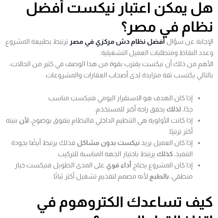
هل يمكن اعتبار نيكست أفضل
نظام في مصر؟
الإجابة عن سؤال
أفضل نظام دش مركزي في مصر
ترتبط بطبيعة المشروع
وعدد النقاط ومتطلبات العميل التشغيلية.
الأهم من ذلك أن نيكست يقترب بقوة من هذا الوصف في كثير من الحالات،
بالتالي يكتسب ثقة متزايدة لدى أصحاب العقارات والمشروعات.
إذا كان الهدف هو الاستقرار اليومي فنيكست مناسب
جدًا،
لذلك
يحقق راحة أكبر للمستخدم.
إذا كانت الأولوية هي التنظيم الداخلي فالنظام يتفوق بوضوح،
لأن
بنيته
أكثر ترتيبًا.
إذا كان العميل يريد
نيكست بدون مشاكل
فذلك يرتبط أيضًا بجودة
التنفيذ،
كذلك
يرتبط باختيار الجهة المناسبة للتركيب.
إذا كان المشروع يحتاج
أداء قوي
على المدى الطويل فنيكست خيار
منطقي،
بالطبع
لأنه مصمم لتقديم تشغيل أكثر ثباتًا.
كيف تساعدك الكتروهوم في