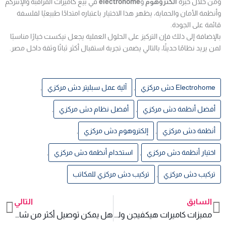
ومن خلال خبرة
الكتروهوم
و
electrohome
في بيع كاميرات المراقبة والإنتركم
وأنظمة الأمان والحماية، يظهر هذا الاختيار باعتباره امتدادًا طبيعيًا لفلسفة
قائمة على الجودة.
بالإضافة إلى ذلك فإن التركيز على الحلول العملية يجعل نيكست خيارًا مناسبًا
لمن يريد نظامًا حديثًا، بالتالي يضمن تجربة استقبال أكثر ثباتًا وثقة داخل مصر.
Electrohome دش مركزي
,
آلية عمل سبليتر دش مركزي
,
أفضل أنظمة دش مركزي
,
أفضل نظام دش مركزي
,
أنظمة دش مركزي
,
إلكتروهوم دش مركزي
,
اختيار أنظمة دش مركزي
,
استخدام أنظمة دش مركزي
,
تركيب دش مركزي
,
تركيب دش مركزي للمكاتب
السابق
التالي
xt
Prev
مميزات كاميرات هيكفيجن ولماذا يفضلها كثير من العملاء
هل يمكن توصيل أكثر من شاشة على نظام نيكست بسهولة