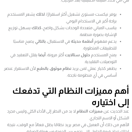
هي التي تحدد القيمة الحقيقية بعد التركيب.
يوفر نيكست مستوى تشغيل أكثر استقرارًا،
لذلك
يشعر المستخدم
براحة أكبر في الاستخدام اليومي.
يناسب المباني متعددة الوحدات بشكل واضح،
كذلك
يسهل توزيع
الإشارة بصورة منظمة.
يدعم مفهوم
أنظمة حديثة
في الاستقبال،
بالتالي
يصبح مناسبًا
للتطبيقات المتطورة.
يمنح المستخدم
حلول ستالايت
أكثر مرونة،
أيضا
يقلل التعقيد في
التوصيلات التقليدية.
يظهر كخيار عملي لمن يريد
نظام موثوق
،
بالطبع
لأن الاستقرار عنصر
أساسي في أي منظومة ناجحة.
أهم مميزات النظام التي تدفعك
إلى اختياره
عند الحديث عن
مميزات النظام
لا بد من النظر إلى الأداء الكلي وليس مجرد
الشكل أو الاسم التجاري.
الأهم من ذلك أن العميل في مصر يريد نظامًا يظل فعالًا مع الوقت، نتيجة
لذلك تزداد قيمة الحلول التي تجمع بين الجودة وسهولة الصيانة.