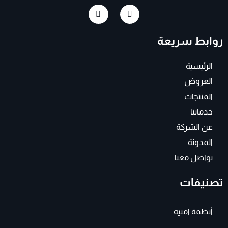
I
F
n
a
s
c
t
e
روابط سريعة
a
b
g
o
r
o
a
k
الرئيسية
m
-
f
العروض
المنتجات
خدماتنا
عن الشركة
المدونة
تواصل معنا
تصنيفات
أنظمة امنيه