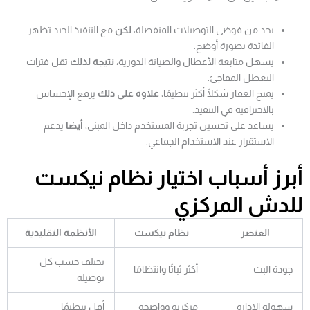
يحد من فوضى التوصيلات المنفصلة،
لكن
مع التنفيذ الجيد تظهر
الفائدة بصورة أوضح.
يسهل متابعة الأعطال والصيانة الدورية،
نتيجة لذلك
تقل فترات
التعطل المفاجئ.
يمنح العقار شكلًا أكثر تنظيمًا،
علاوة على ذلك
يرفع الإحساس
بالاحترافية في التنفيذ.
يساعد على تحسين تجربة المستخدم داخل المبنى،
أيضا
يدعم
الاستقرار عند الاستخدام الجماعي.
أبرز أسباب اختيار نظام نيكست
للدش المركزي
العنصر
نظام نيكست
الأنظمة التقليدية
تختلف حسب كل
جودة البث
أكثر ثباتًا وانتظامًا
توصيلة
سهولة الإدارة
مركزية وواضحة
أقل تنظيمًا