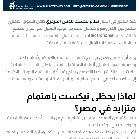
عند التفكير في
اختيار
نظام نيكست للدش المركزي
داخل السوق المصري،
تظهر خبرة
الكتروهوم
كعامل مهم في توجيه العميل نحو القرار الصحيح.
كذلك تعتمد
electrohome
على فهم عملي للتقنيات الحديثة، لذلك تقدم
حلولًا تناسب احتياجات المباني السكنية والتجارية بدقة.
وبما أن العميل يعمل في بيع كاميرات المراقبة والإنتركم وأنظمة الأمان
والحماية، فهو ينظر إلى أنظمة الاستقبال بنفس منطق الثبات والاعتمادية.
علاوة على ذلك فإن هذا التخصص يمنح رؤية أدق عند تقييم الجودة، بالإضافة
إلى ذلك يساعد في ترشيح نظام يحقق أداء فعليًا لا وعودًا تسويقية فقط.
لماذا
يحظى
نيكست باهتمام
متزايد في مصر؟
يبحث كثير من العملاء اليوم عن نظام يجمع بين ثبات الأداء وسهولة الإدارة
وقوة البث في الوقت نفسه.
لكن ليس كل نظام يقدم هذه المعادلة بنفس الكفاءة، لأن التفاصيل الفنية