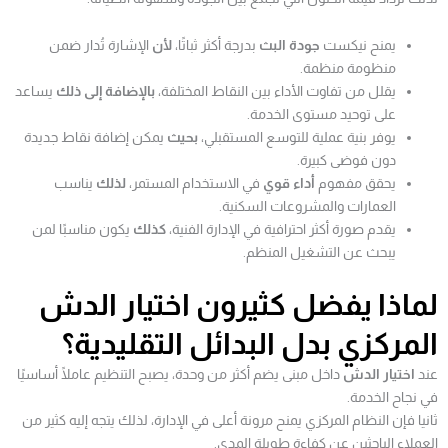
يمنح نيكست
جودة البث
بدرجة أكثر ثباتًا،
لأن
الإشارة تُدار ضمن
منظومة منظمة.
يقلل من تفاوت الأداء بين النقاط المختلفة،
بالإضافة إلى ذلك
يساعد
على توحيد مستوى الخدمة.
يوفر بنية عملية للتوسع المستقبلي،
بحيث
يمكن إضافة نقاط جديدة
دون فوضى كبيرة.
يحقق مفهوم
أداء قوي
في الاستخدام المستمر،
لذلك
يناسب
العمارات والمشروعات السكنية.
يقدم صورة أكثر احترافية في الإدارة الفنية،
كذلك
يكون مناسبًا لمن
يبحث عن التشغيل المنظم.
لماذا يفضل كثيرون اختيار الدش
المركزي بدل البدائل التقليدية؟
عند
اختيار الدش
داخل مبنى يضم أكثر من وحدة، يصبح التنظيم عاملًا أساسيًا
في نجاح الخدمة.
ثانيا فإن النظام المركزي يمنح مرونة أعلى في الإدارة، لذلك يتجه إليه كثير من
العملاء الباحثين عن كفاءة طويلة المدى.