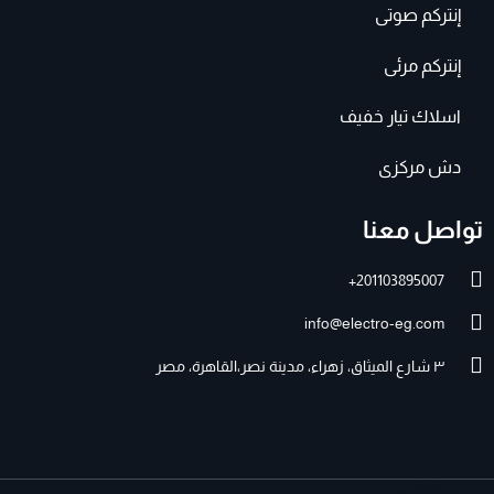
إنتركم صوتى
إنتركم مرئى
اسلاك تيار خفيف
دش مركزى
تواصل معنا
201103895007+
info@electro-eg.com
٣ شارع الميثاق، زهراء، مدينة نصر،القاهرة، مصر