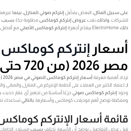
على سبيل المثال
، البعض يفضّل
إنتركم صوتي للمنازل
،
بينما
غيرهم 
للشركات.
ولذلك
بقت
عروض إنتركم كوماكس
مطلوبة جدًا؛
بسبب
ج
ذلك
ElectroHome بيقدّم أجهزة
إنتركم كوماكس الأصلي
مع أفضل أ
أسعار
إنتركم كوماكس 
مصر 2026 (من 720 حتى 8,600 جنيه)
تزداد أهمية معرفة
أسعار إنتركم كوماكس الصوتي في مصر 2026 (من 720 حتى 8,600 جنيه)
لـ
اعتماد الكثير من العملاء على أنظمة الإنتركم في المنازل والمباني وا
وجود
إنتركم كوماكس صوتي
جزءًا أساسيًا من تجهيز أي عقار حديث،
و
ومفصّلة توضح أهم موديلات كوماكس وأسعارها،
بالتالي
تساعدك تفهم
قائمة أسعار الإنتركم كوماكس الص
قبل عرض التفاصيل، نوضح أن الأسعار تختلف
بسبب
مستوى الخامات 