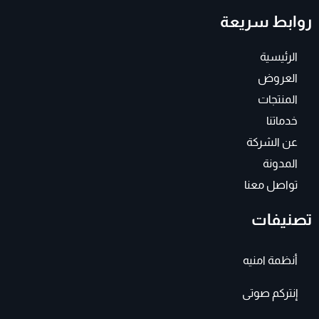
t
e
روابط سريعة
a
b
g
o
r
o
a
k
الرئيسية
m
-
f
العروض
المنتجات
خدماتنا
عن الشركة
المدونة
تواصل معنا
تصنيفات
أنظمة امنيه
إنتركم صوتى