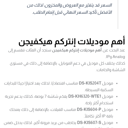
السعر قد يتغيّر مع العروض والمخزون، لذلك من
الأفضل تأكيد السعر النهائي قبل إتمام الطلب.
أهم موديلات إنتركم هيكفيجن
عند البحث عن
أهم موديلات إنتركم هيكفيجن
ستجد أن الفئات تنقسم إلى
Analog وIP.
كذلك يختلف كل موديل في دعم الموبايل، بالإضافة إلى ذلك في مستوى
الشاشة والخامات.
موديل
DS-KIS204T
مناسب اقتصاديًا، لذلك يعد اختيارًا جيدًا للبدايات
السكنية البسيطة.
موديل
DS-KH6320-WTE1
يقدّم شاشة 7 بوصة، كذلك يدعم تجربة
استخدام أكثر راحة.
موديل
DS-KIS604-P
مناسب للفيلات، بالإضافة إلى ذلك يمنحك
باقة IP أكثر تكاملًا.
موديل
DS-KIS607-S
يخاطب من يريد مرونة أكبر، لذلك يدخل ضمن