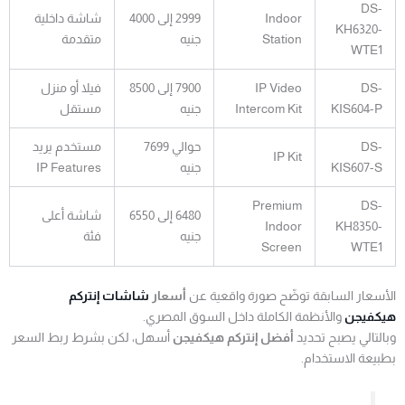
DS-
Indoor
2999 إلى 4000
شاشة داخلية
KH6320-
Station
جنيه
متقدمة
WTE1
DS-
IP Video
7900 إلى 8500
فيلا أو منزل
KIS604-P
Intercom Kit
جنيه
مستقل
DS-
حوالي 7699
مستخدم يريد
IP Kit
KIS607-S
جنيه
IP Features
Premium
DS-
6480 إلى 6550
شاشة أعلى
Indoor
KH8350-
جنيه
فئة
Screen
WTE1
الأسعار السابقة توضّح صورة واقعية عن
أسعار
شاشات إنتركم
هيكفيجن
والأنظمة الكاملة داخل السوق المصري.
وبالتالي يصبح تحديد
أفضل إنتركم هيكفيجن
أسهل، لكن بشرط ربط السعر
بطبيعة الاستخدام.