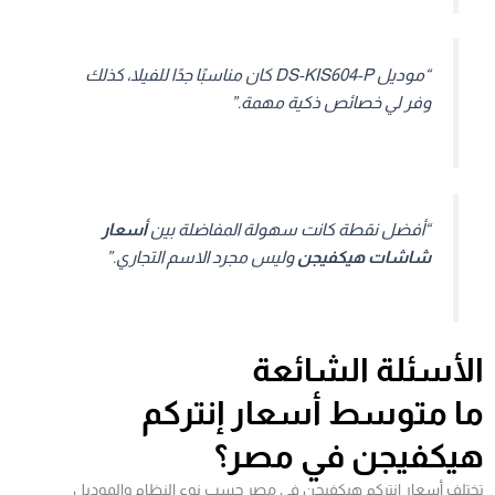
“موديل DS-KIS604-P كان مناسبًا جدًا للفيلا، كذلك
وفر لي خصائص ذكية مهمة.”
“أفضل نقطة كانت سهولة المفاضلة بين
أسعار
شاشات هيكفيجن
وليس مجرد الاسم التجاري.”
الأسئلة الشائعة
ما متوسط أسعار إنتركم
هيكفيجن في مصر؟
تختلف أسعار إنتركم هيكفيجن في مصر حسب نوع النظام والموديل