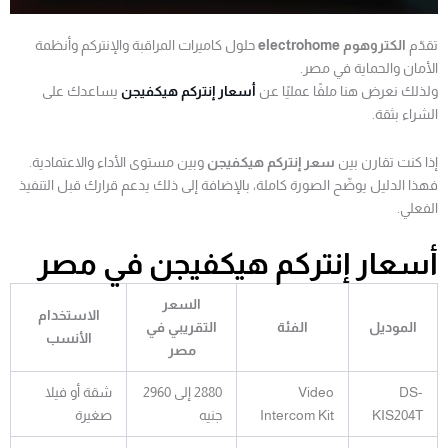
تقدّم
الكتروهوم electrohome
حلول كاميرات المراقبة والإنتركم وأنظمة
الأمان والحماية في مصر.
ولذلك نعرض هنا ملفًا عمليًا عن
أسعار إنتركم هيكفيجن
يساعدك على
الشراء بثقة.
إذا كنت تقارن بين
سعر إنتركم هيكفيجن
وبين مستوى الأداء والاعتمادية.
فهذا الدليل يوضّح الصورة كاملة، بالإضافة إلى ذلك يدعم قرارك قبل التنفيذ
الفعلي.
أسعار إنتركم هيكفيجن في مصر
السعر
الاستخدام
الموديل
الفئة
التقريبي في
الأنسب
مصر
DS-
Video
2880 إلى 2960
شقة أو فيلا
KIS204T
Intercom Kit
جنيه
صغيرة