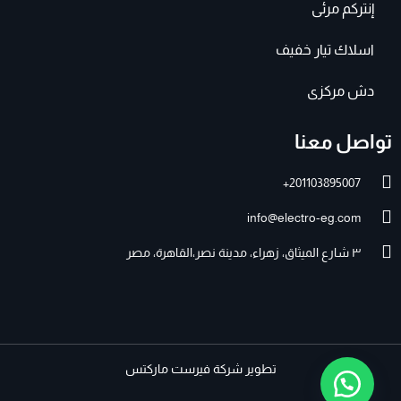
إنتركم مرئى
اسلاك تيار خفيف
دش مركزى
تواصل معنا
201103895007+
info@electro-eg.com
٣ شارع الميثاق، زهراء، مدينة نصر،القاهرة، مصر
تطوير
شركة فيرست ماركتس