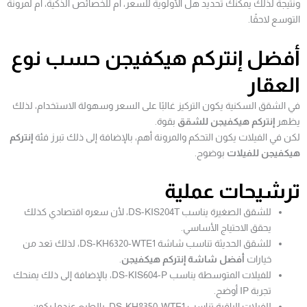
ونتيجة لذلك يمكنك تحديد هل الأولوية للسعر، أم للخصائص الذكية، أم لمرونة
التوسع لاحقًا.
أفضل إنتركم هيكفيجن حسب نوع
العقار
في الشقق السكنية يكون التركيز غالبًا على السعر وسهولة الاستخدام، لذلك
يظهر
إنتركم هيكفيجن للشقق
بقوة.
لكن في الفيلات يكون التحكم والمرونة أهم، بالإضافة إلى ذلك تبرز فئة
إنتركم
هيكفيجن للفيلات
بوضوح.
ترشيحات عملية
للشقق الصغيرة يناسب DS-KIS204T، لأن سعره اقتصادي كذلك
يحقق الاحتياج الأساسي.
للشقق الحديثة تناسب شاشة DS-KH6320-WTE1، لذلك تعد من
خيارات
أفضل شاشة إنتركم هيكفيجن
.
للفيلات المتوسطة يناسب DS-KIS604-P، بالإضافة إلى ذلك يمنحك
تجربة IP أوضح.
للفيلات الراقية تناسب DS-KH8350-WTE1، بالطبع عندما يكون