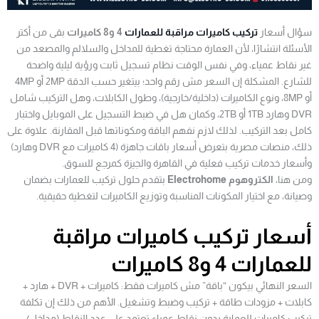
سؤال أسعار
تركيب كاميرات مراقبة للعمارات
4 و8 كاميرات
بقى من أكتر
الأسئلة انتشارًا، لأن العمارة محتاجة تغطية للمداخل والسلالم والمصعد من
غير نقاط عمياء، وفي نفس الوقت نظام تسجيل ثابت ورؤية ليلية واضحة
للشارع. المشكلة إن السعر مش رقم واحد؛ بيتغير حسب الدقة 2MP أو 4MP
أو 8MP، ونوع الكاميرات (داخلية/خارجية)، وطول الكابلات، وهل التركيب شامل
DVR وهارد 1TB أو 2TB، وكمان هل في ضبط التسجيل على الموبايل واختبار
كامل بعد التركيب. لذلك لازم نفهم الباقة ومكوناتها قبل المقارنة. علاوة على
ذلك، منصات مصرية بتعرض أسعار باقات جاهزة (4 كاميرات مع DVR وهارد)
وأسعار خدمات تركيب فعلية في القاهرة والجيزة كمرجع للسوق.
ومن هنا،
الكتروهوم Electrohome
بتقدم حلول تركيب للعمارات بضمان
وصيانة، مع اختيار المكونات المناسبة وتوزيع الكاميرات لتغطية حقيقية.
أسعار تركيب كاميرات مراقبة
للعمارات 4 و8 كاميرات
السعر النهائي بيكون “باقة” مش كاميرات فقط: كاميرات + DVR + هارد +
كابلات + مزودات طاقة + تركيب وضبط وتشغيل. الأهم من ذلك إن تكلفة
تركيب كاميرات للعمارة بدون نقاط عمياء تعتمد على عدد النقاط (مداخل/