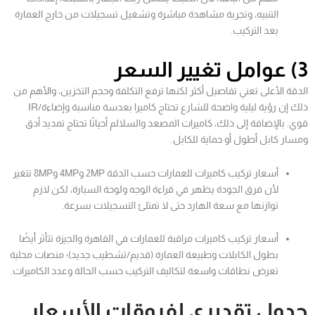
التنبيه، وتجربة مشاهدة مباشرة وتشغيل تسجيلات من خارج العمارة
بعد التركيب.
3) عوامل تغيير السعر
الدقة الأعلى تعني تفاصيل أكثر لكنها ترفع التكلفة وحجم التخزين، والأهم من
ذلك إن رؤية ليلية واضحة للشارع تحتاج كاميرا بعدسة مناسبة وإضاءة/IR
قوي. بالإضافة إلى ذلك، كاميرات المصعد والسلالم أحيانًا تحتاج تمديد أدق
ومسار كابل أطول أو حماية للكابل.
أسعار تركيب كاميرات للعمارات حسب الدقة 2MP و4MP و8MP تتغير
لأن فرق الجودة يظهر في قراءة الوجه ولوحة السيارة، لكن لازم
توازنها مع سعة الهارد حتى لا تمتلئ التسجيلات بسرعة.
أسعار تركيب كاميرات مراقبة للعمارات في القاهرة والجيزة تتأثر أيضًا
بطول الكابلات وطبيعة العمارة (قديم/تشطيب جديد)؛ منصات محلية
تعرض نطاقات واسعة لتكاليف التركيب حسب الحالة وعدد الكاميرات.
جدول تقديري لفروقات الأسعار