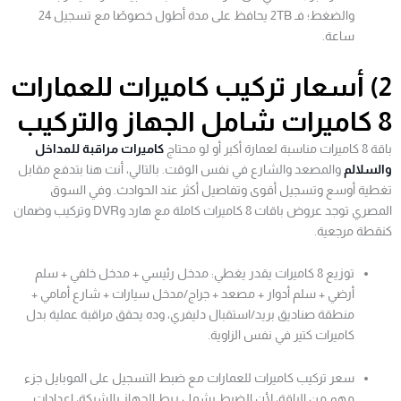
والضغط؛ فـ 2TB يحافظ على مدة أطول خصوصًا مع تسجيل 24
ساعة.
2) أسعار تركيب كاميرات للعمارات
8 كاميرات شامل الجهاز والتركيب
باقة 8 كاميرات مناسبة لعمارة أكبر أو لو محتاج
كاميرات مراقبة للمداخل
والسلالم
والمصعد والشارع في نفس الوقت. بالتالي، أنت هنا بتدفع مقابل
تغطية أوسع وتسجيل أقوى وتفاصيل أكثر عند الحوادث. وفي السوق
المصري توجد عروض باقات 8 كاميرات كاملة مع هارد وDVR وتركيب وضمان
كنقطة مرجعية.
توزيع 8 كاميرات يقدر يغطي: مدخل رئيسي + مدخل خلفي + سلم
أرضي + سلم أدوار + مصعد + جراج/مدخل سيارات + شارع أمامي +
منطقة صناديق بريد/استقبال دليفري، وده يحقق مراقبة عملية بدل
كاميرات كتير في نفس الزاوية.
سعر تركيب كاميرات للعمارات مع ضبط التسجيل على الموبايل جزء
مهم من الباقة، لأن الضبط يشمل ربط الجهاز بالشبكة، إعدادات