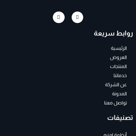
I
F
n
a
s
c
t
e
روابط سريعة
a
b
g
o
r
o
a
k
الرئيسية
m
-
f
العروض
المنتجات
خدماتنا
عن الشركة
المدونة
تواصل معنا
تصنيفات
أنظمة امنيه