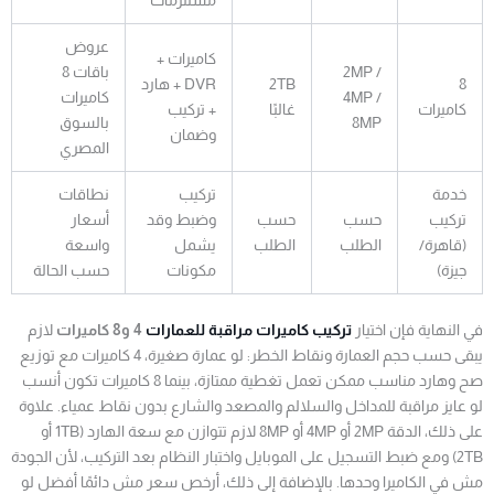
عروض
كاميرات +
2MP /
باقات 8
8
2TB
DVR + هارد
4MP /
كاميرات
كاميرات
غالبًا
+ تركيب
8MP
بالسوق
وضمان
المصري
خدمة
تركيب
نطاقات
تركيب
حسب
حسب
وضبط وقد
أسعار
(قاهرة/
الطلب
الطلب
يشمل
واسعة
جيزة)
مكونات
حسب الحالة
في النهاية فإن اختيار
تركيب كاميرات مراقبة للعمارات
4 و8 كاميرات
لازم
يبقى حسب حجم العمارة ونقاط الخطر: لو عمارة صغيرة، 4 كاميرات مع توزيع
صح وهارد مناسب ممكن تعمل تغطية ممتازة، بينما 8 كاميرات تكون أنسب
لو عايز مراقبة للمداخل والسلالم والمصعد والشارع بدون نقاط عمياء. علاوة
على ذلك، الدقة 2MP أو 4MP أو 8MP لازم تتوازن مع سعة الهارد (1TB أو
2TB) ومع ضبط التسجيل على الموبايل واختبار النظام بعد التركيب، لأن الجودة
مش في الكاميرا وحدها. بالإضافة إلى ذلك، أرخص سعر مش دائمًا أفضل لو