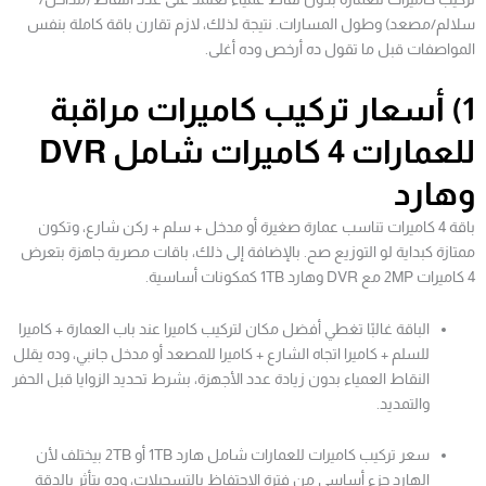
سلالم/مصعد) وطول المسارات. نتيجة لذلك، لازم تقارن باقة كاملة بنفس
المواصفات قبل ما تقول ده أرخص وده أغلى.
1) أسعار تركيب كاميرات مراقبة
للعمارات 4 كاميرات شامل DVR
وهارد
باقة 4 كاميرات تناسب عمارة صغيرة أو مدخل + سلم + ركن شارع، وتكون
ممتازة كبداية لو التوزيع صح. بالإضافة إلى ذلك، باقات مصرية جاهزة بتعرض
4 كاميرات 2MP مع DVR وهارد 1TB كمكونات أساسية.
الباقة غالبًا تغطي أفضل مكان لتركيب كاميرا عند باب العمارة + كاميرا
للسلم + كاميرا اتجاه الشارع + كاميرا للمصعد أو مدخل جانبي، وده يقلل
النقاط العمياء بدون زيادة عدد الأجهزة، بشرط تحديد الزوايا قبل الحفر
والتمديد.
سعر تركيب كاميرات للعمارات شامل هارد 1TB أو 2TB بيختلف لأن
الهارد جزء أساسي من فترة الاحتفاظ بالتسجيلات، وده يتأثر بالدقة