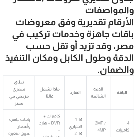
والمواصفات
الأرقام تقديرية وفق معروضات
باقات جاهزة وخدمات تركيب في
مصر، وقد تزيد أو تقل حسب
الدقة وطول الكابل ومكان التنفيذ
والضمان.
نطاق
الدقة
ماذا تشمل
سعري
الباقة
الهارد
الشائعة
غالبًا
مرجعي في
مصر
كاميرات +
1TB
باقات جاهزة
4
2MP /
DVR + هارد
(اختياري
وأسعار
كاميرات
4MP
+
2TB)
سوق متغيرة
مستلزمات