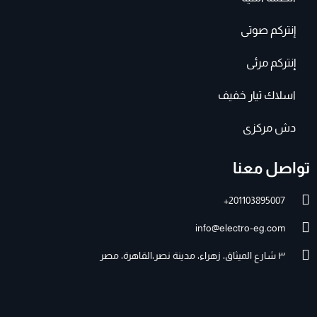
إنتركم صوتى
إنتركم مرئى
اسلاك تيار خفيف
دش مركزى
تواصل معنا
201103895007+
info@electro-eg.com
٣ شارع الميثاق، زهراء، مدينة نصر،القاهرة، مصر