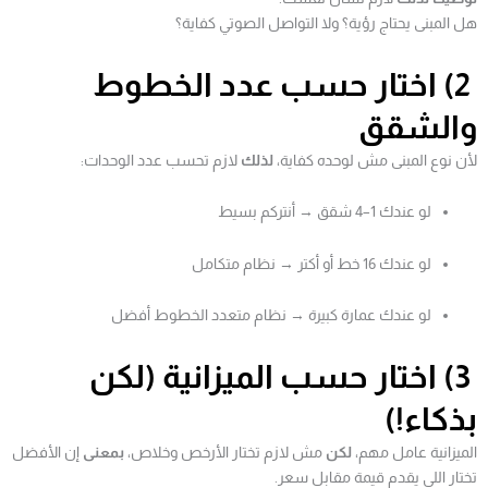
هل المبنى يحتاج رؤية؟ ولا التواصل الصوتي كفاية؟
2) اختار حسب عدد الخطوط
والشقق
لأن نوع المبنى مش لوحده كفاية،
لذلك
لازم تحسب عدد الوحدات:
لو عندك 1–4 شقق → أنتركم بسيط
لو عندك 16 خط أو أكتر → نظام متكامل
لو عندك عمارة كبيرة → نظام متعدد الخطوط أفضل
3) اختار حسب الميزانية (لكن
بذكاء!)
الميزانية عامل مهم،
لكن
مش لازم تختار الأرخص وخلاص،
بمعنى
إن الأفضل
تختار اللي يقدم قيمة مقابل سعر.