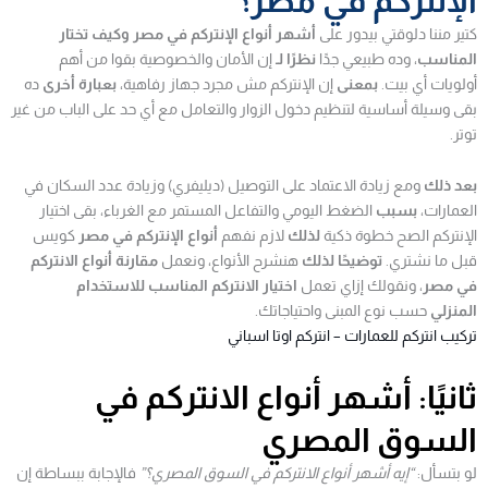
الإنتركم في مصر؟
كتير مننا دلوقتي بيدور على
أشهر أنواع الإنتركم في مصر وكيف تختار
المناسب
، وده طبيعي جدًا
نظرًا لـ
إن الأمان والخصوصية بقوا من أهم
أولويات أي بيت.
بمعنى
إن الإنتركم مش مجرد جهاز رفاهية،
بعبارة أخرى
ده
بقى وسيلة أساسية لتنظيم دخول الزوار والتعامل مع أي حد على الباب من غير
توتر.
بعد ذلك
ومع زيادة الاعتماد على التوصيل (ديليفري) وزيادة عدد السكان في
العمارات،
بسبب
الضغط اليومي والتفاعل المستمر مع الغرباء، بقى اختيار
الإنتركم الصح خطوة ذكية
لذلك
لازم نفهم
أنواع الإنتركم في مصر
كويس
قبل ما نشتري.
توضيحًا لذلك
هنشرح الأنواع، ونعمل
مقارنة أنواع الانتركم
في مصر
، ونقولك إزاي تعمل
اختيار الانتركم المناسب للاستخدام
المنزلي
حسب نوع المبنى واحتياجاتك.
تركيب انتركم للعمارات – انتركم اوتا اسباني
ثانيًا: أشهر أنواع الانتركم في
السوق المصري
لو بتسأل:
“إيه أشهر أنواع الانتركم في السوق المصري؟”
فالإجابة ببساطة إن