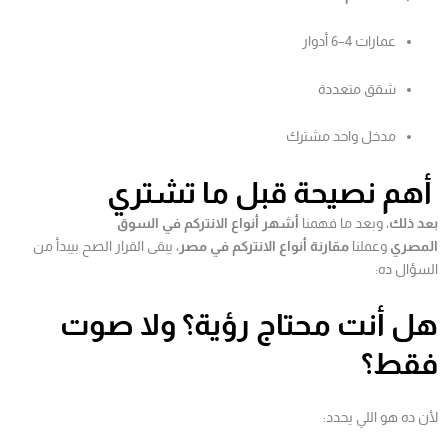
عمارات 4–6 أدوار
شقق متعددة
مدخل واحد مشترك
أهم نصيحة قبل ما تشتري
بعد ذلك
، وبعد ما فهمنا
أشهر أنواع الانتركم في السوق
المصري
وعملنا
مقارنة أنواع الانتركم في مصر
، يبقى القرار الصح بيبدأ من
السؤال ده:
هل أنت محتاج رؤية؟ ولا صوت
فقط؟
لأن ده هو اللي يحدد: