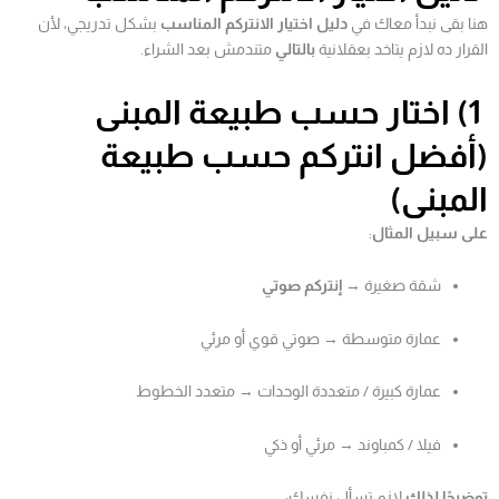
هنا بقى نبدأ معاك في
دليل اختيار الانتركم المناسب
بشكل تدريجي، لأن
القرار ده لازم يتاخد بعقلانية
بالتالي
متندمش بعد الشراء.
1) اختار حسب طبيعة المبنى
(أفضل انتركم حسب طبيعة
المبنى)
على سبيل المثال
:
شقة صغيرة →
إنتركم صوتي
عمارة متوسطة → صوتي قوي أو مرئي
عمارة كبيرة / متعددة الوحدات → متعدد الخطوط
فيلا / كمباوند → مرئي أو ذكي
توضيحًا لذلك
لازم تسأل نفسك: