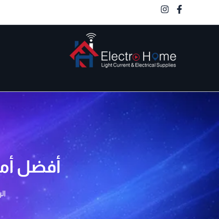
خطي
لى
لمحتوى
الكترو هوم
أفضل أما
ال