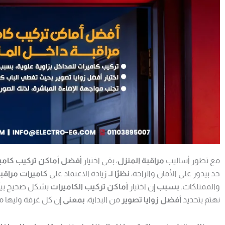
مع تطور أساليب
مراقبة المنزل
، بقى اختيار
أفضل أماكن تركيب كامير
حد بيدور على الأمان والراحة،
نظرًا لـ
زيادة الاعتماد على
كاميرات مراقبة
والممتلكات.
بسبب
إن اختيار
أماكن تركيب الكاميرات
بشكل صحيح بيأث
نهتم بتحديد
أفضل زوايا تصوير
من البداية،
بمعنى
إن كل غرفة وليها مك