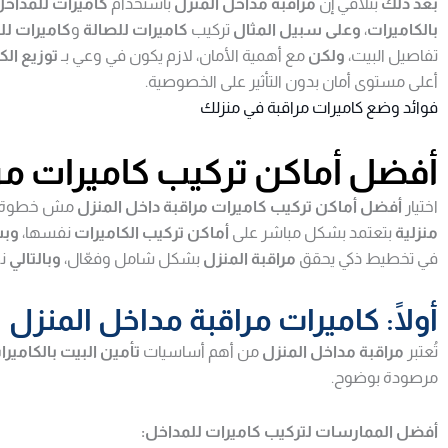
بعد ذلك
بنلاقي إن
مراقبة مداخل المنزل
باستخدام
كاميرات للمداخ
بالكاميرات
،
وعلى سبيل المثال
تركيب
كاميرات للصالة
و
كاميرات ل
تفاصيل البيت،
ولكن
مع أهمية الأمان، لازم يكون في وعي بـ
توزيع الك
أعلى مستوى أمان بدون التأثير على الخصوصية.
فوائد وضع كاميرات مراقبة في منزلك
أفضل أماكن تركيب كاميرات مرا
اختيار
أفضل أماكن تركيب كاميرات مراقبة داخل المنزل
مش خطوة ع
منزلية
بتعتمد بشكل مباشر على
أماكن تركيب الكاميرات
نفسها،
وب
في تخطيط ذكي يحقق
مراقبة المنزل
بشكل شامل وفعّال،
وبالتالي
نض
أولًا: كاميرات مراقبة مداخل المنزل
تُعتبر
مراقبة مداخل المنزل
من أهم أساسيات
تأمين البيت بالكامير
مرصودة بوضوح.
أفضل الممارسات لتركيب كاميرات للمداخل: