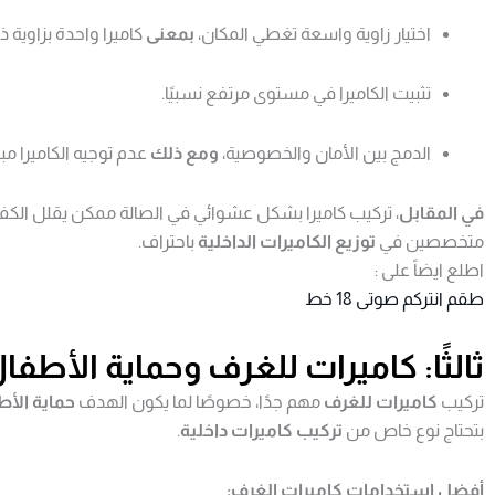
اختيار زاوية واسعة تغطي المكان،
بمعنى
كاميرا واحدة بزاوية ذك
تثبيت الكاميرا في مستوى مرتفع نسبيًا.
الدمج بين الأمان والخصوصية،
ومع ذلك
عدم توجيه الكاميرا م
في المقابل
، تركيب كاميرا بشكل عشوائي في الصالة ممكن يقلل الكفا
متخصصين في
توزيع الكاميرات الداخلية
باحتراف.
اطلع ايضاً على :
طقم انتركم صوتى 18 خط
ثالثًا: كاميرات للغرف وحماية الأطفا
تركيب
كاميرات للغرف
مهم جدًا، خصوصًا لما يكون الهدف
حماية الأ
بتحتاج نوع خاص من
تركيب كاميرات داخلية
.
أفضل استخدامات كاميرات الغرف: