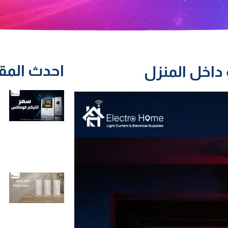
احدث المق
داخل المنزل