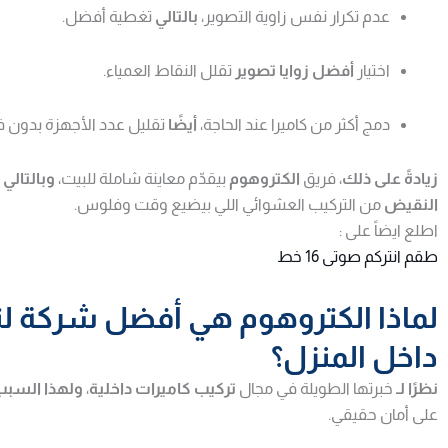
عدم تكرار نفس زاوية التصوير،
بالتالي
تغطية أفضل.
اختيار
أفضل زوايا تصوير
تقلل النقاط العمياء.
دمج أكثر من كاميرا عند الحاجة،
أيضًا
تقليل عدد الأجهزة بدون ف
زيادةً على ذلك
، فريق
الكتروهوم
بيقدّم معاينة شاملة للبيت،
وبالتالي
ي
النقيض
من التركيب العشوائي اللي بيضيع وقت وفلوس.
اطلع ايضاً على :
طقم انتركم صوتى 16 خط
لماذا الكتروهوم هي أفضل شركة لت
داخل المنزل؟
نظرًا لـ
خبرتها الطويلة في مجال
تركيب كاميرات داخلية
،
ولهذا السبب
على أمان حقيقي.