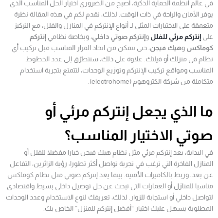
في عالم أنظمة الحماية الذكية، أصبح من الضروري اختيار الحل المناسب الذي
يوفر الأمان والراحة في ذات الوقت. لذلك، نقدم لكم في هذه المقالة نظرة
متعمقة على الاختيارات المثلى لـ أنواع الإنتركم في المنازل والفلل، مع التركيز
على
إنتركم مرئي للفلل
و
إنتركم صوتي داخلي
، وبخاصة نظامي
إنتركم
كوماكس
و
هيك فيجن
، حتى تتمكن من اتخاذ القرار المناسب قبل تركيب أي
نظام في منزلك أو فيلتك. علاوة على ذلك، سنتطرّق إلى عدد الخطوط
المناسب ومواقع تركيب الإنتركم وتوزيع الوحدات، لتتمتع بتجربة استخدام
متكاملة من شركة الكتروهوم (electrohome).
ما الذي يجعل إنتركم مرئي أو
صوتي الاختيار المناسب؟
في البداية، يعد إنتركم مرئي مثل نظام هيك فيجن خيارا مفضلا للفلل أو
المنازل الفاخرة التي ترغب في تجربة تواصل أكثر تطورا: رؤية الزائرين، التفاعل
عن بعد، وربط بالكاميرات الأمنية. بينما يعد إنتركم صوتي مثل نظام كوماكس
مناسبا للمنازل أو العمارات التي تبحث عن حل توصيل داخلي بسيط واقتصادي
لتواصل داخلي أو استجابة للزوار. لذلك، تعريفك لنوع الاستخدام وعدد الوحدات
المطلوبة يسهل عليك اختيار “أفضل إنتركم للمنزل” الخاص بك.