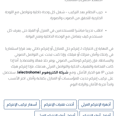
جرب النظام بعد التركيب – شغل كل وحدة داخلية وتواصل مع اللوحة
الخارجية للتحقق من الصوت والصورة.
اطلب تدريبا مباشرا للمستخدمين في المنزل أو الفيلا حتى يعرف كل
مستخدم كيف يتعامل مع الوحدة الداخلية وفتح البوابة.
في النهاية إن اختيارك لـ إنتركم ذكي للمنازل أو إنتركم داخلي يعد قرارا استثماريا
في راحتك وأمان منزلك أو فيلتك. وإذا كنت تبحث عن التواصل الصوتي
والبساطة، فإن إنتركم كوماكس الصوتي يوفر حلا فعالا واقتصاديا. أما إذا
كانت الفخامة والتقنيات الذكية والتواصل المرئي هدفك، فإذا إنتركم هيك
فيجن IP هو الخيار الأمثل. ومع
شركة الكتروهوم (electrohome)
، ستحصل
على تركيب إنتركم حديث للمؤسسات أو المنازل بكفاءة وأمان. اختر الأنسب
وابدأ تجربة الأمان والراحة اليوم.
أجهزة الإنتركم المرئي
,
أحدث تقنيات الإنتركم
,
أسعار تركيب الإنتركم
,
أفضل أنواع الإنتركم
,
أفضل أنواع الإنتركم المرئي
,