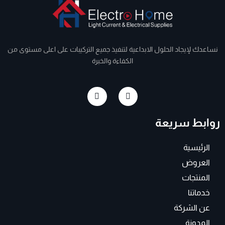
نساعدك لإيجاد الحلول الابداعية لتنفيذ جميع التركيبات على اعلى مستوى من
الكفاءة والخبرة
I
F
n
a
s
c
t
e
روابط سريعة
a
b
g
o
r
o
a
k
الرئيسية
m
-
f
العروض
المنتجات
خدماتنا
عن الشركة
المدونة