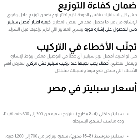
ضمان كفاءة التوزيع
مش كل السبليترات بنفس الجودة. لازم تختار نوع يضمن توزيع عادل وقوي
للإشارة من غير ما يحصل فقد في بعض المخارج.
كيفية اختيار أفضل سبليتر
دش للحصول على إشارة قوية
بيشرح المعايير اللي لازم تراعيها قبل الشراء.
تجنّب الأخطاء في التركيب
حتى لو اخترت أفضل نوع سبليتر، أي خطأ في التوصيل ممكن يبوّظ الإشارة
ويعمل تقطيع.
أخطاء يجب تجنبها عند تركيب سبليتر دش مركزي
بتعرض أهم
الأخطاء اللي ممكن تقع فيها وتسببلك مشاكل.
أسعار سبليتر في مصر
سبليتر داخلي (4–8 مخارج):
بيتراوح سعره من 300 إلى 600 جنيه تقريبًا،
وده مناسب للشقق البسيطة.
سبليتر متوسط (8–16 مخرج):
سعره بيتراوح من 700 إلى 1,200 جنيه،