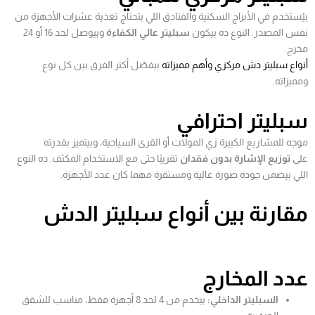
بيُستخدم في الأبراج السكنية والفنادق اللي بتحتاج تغذية عشرات الأجهزة من
نفس المصدر. النوع ده بيكون
سبليتر عالي الكفاءة
وبيوصل لحد 16 أو 24
مخرج.
أنواع سبليتر دش مركزي وأهم مميزاته
بيفصّل أكتر الفرق بين كل نوع
ومميزاته.
سبليتر احترافي
موجه للمشاريع الكبيرة زي المولات أو القرى السياحية، وبيتميز بقدرته
على
توزيع الإشارة بدون فقدان
تقريبًا حتى مع الاستخدام المكثف. ده النوع
اللي بيضمن جودة صورة عالية ومستقرة مهما كان عدد الأجهزة.
مقارنة بين أنواع سبليتر الدش
عدد المخارج
السبليتر الداخلي:
بيخدم من 4 لحد 8 أجهزة فقط، مناسب للشقق