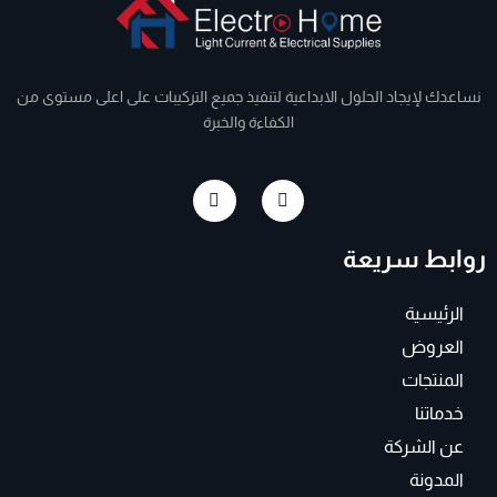
نساعدك لإيجاد الحلول الابداعية لتنفيذ جميع التركيبات على اعلى مستوى من
الكفاءة والخبرة
I
F
n
a
s
c
t
e
روابط سريعة
a
b
g
o
r
o
a
k
الرئيسية
m
-
f
العروض
المنتجات
خدماتنا
عن الشركة
المدونة