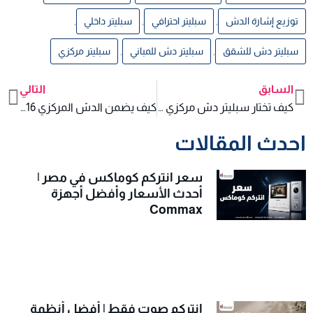
توزيع إشارة الدش
,
سبليتر احترافي
,
سبليتر داخلي
,
سبليتر دش للشقق
,
سبليتر دش للمباني
,
سبليتر مركزي
السابق
التالي
xt
Prev
كيف تختار سبليتر دش مركزي لا يفقد الإشارة مع تعدد التوصيلات؟
كيف يضمن الدش المركزي 16 خط بثًا بدون انقطاع للمباني التجارية؟
احدث المقالات
سعر انتركم كوماكس في مصر |
أحدث الأسعار وأفضل أجهزة
Commax
انتركم صوت فقط | أفضل أنظمة