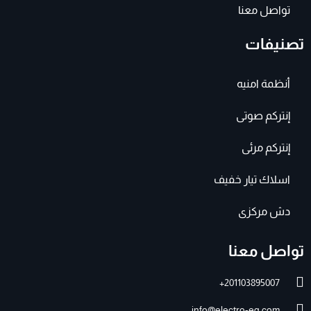
تواصل معنا
تصنيفات
أنظمة امنيه
إنتركم صوتى
إنتركم مرئى
اسلاك تيار خفيف
دش مركزى
تواصل معنا
201103895007+
info@electro-eg.com