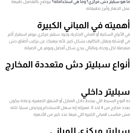
ما هو سبليتر دش مركزي؟ وما هي استخداماته؟
بيوضح بالتفصيل طبيعة
عمل الجهاز وأبرز تطبيقاته.
أهميته في المباني الكبيرة
في الأبراج السكنية أو المباني التجارية، وجود سبليتر مركزي بيوفر استقرار أكبر
في الإشارة ويقلل التكاليف بشكل كبير، لأنه بيغنيك عن تركيب أطباق دش
منفصلة لكل وحدة، وبالتالي بيدي شكل أفضل ويوفر في الصيانة.
أنواع سبليتر دش متعددة المخارج
سبليتر داخلي
ده النوع البسيط اللي بيتحط داخل المنازل أو الشقق الصغيرة، وعادة بيكون
بعدد مخارج من 4 لحد 8. مميزاته إنه سهل الاستخدام ورخيص نسبيًا، لكنه
مش مناسب للمباني الكبيرة اللي فيها عدد كبير من الأجهزة.
سبليتر مركزي للمباني