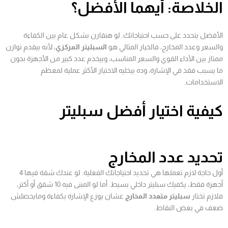
الخلاصة: أيهما الأفضل؟
الأفضل يتحدد على حسب احتياجاتك. لو هنقارن بشكل عام بين الكفاءة
والسعر وعدد المخارج، فالخيار المثالي هو
السبليتر المركزي
، لأنه بيقدم توازن
ممتاز بين الأداء القوي والسعر المناسب، وبيخدم عدد كبير من الأجهزة بدون
ما يسبب فقد في الإشارة، وده بيخليه الاختيار الأكثر عملية لمعظم
الاستخدامات.
كيفية اختيار أفضل سبليتر
تحديد عدد المخارج
أول حاجة لازم تعملها هي تحديد احتياجاتك الفعلية. لو عندك شقة فيها 4
أجهزة فقط، يكفيك سبليتر داخلي بسيط. أما لو المبنى فيه 10 شقق أو أكتر،
فلازم تختار
سبليتر متعدد المخارج
عشان يوزع الإشارة بكفاءة ومايحصلش
ضعف في بعض النقاط.