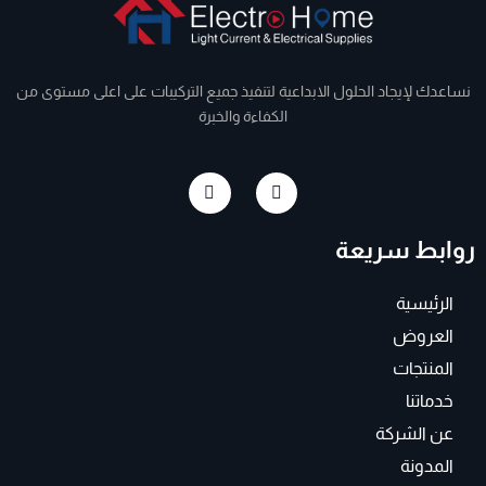
نساعدك لإيجاد الحلول الابداعية لتنفيذ جميع التركيبات على اعلى مستوى من
الكفاءة والخبرة
I
F
n
a
s
c
t
e
روابط سريعة
a
b
g
o
r
o
a
k
الرئيسية
m
-
f
العروض
المنتجات
خدماتنا
عن الشركة
المدونة