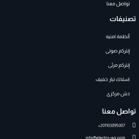
تواصل معنا
تصنيفات
أنظمة امنيه
إنتركم صوتى
إنتركم مرئى
اسلاك تيار خفيف
دش مركزى
تواصل معنا
201103895007+
info@electro-eg.com