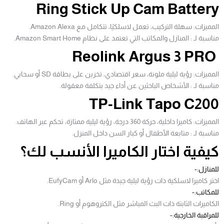
Ring Stick Up Cam Battery
المميزات: سهلة التركيب، تعمل لاسلكيًا، تتكامل مع Amazon Alexa.
مناسبة لـ : المنازل والمكاتب التي تعتمد على نظام Amazon Smart Home.
Reolink Argus 3 PRO
المميزات: رؤية ليلية ملونة، سعر اقتصادي، تخزين على بطاقة SD أو سحابي.
مناسبة لـ : الأشخاص الباحثين عن أداء جيد بتكلفة معقولة.
TP-Link Tapo C200
المميزات: كاميرا داخلية، حركة 360 درجة، رؤية ليلية ممتازة، تحكم عبر الهاتف.
مناسبة لـ : متابعة الأطفال أو كبار السن داخل المنزل.
كيفية اختار الكاميرا الأنسب لك؟
للمنازل:-
اختر كاميرا لاسلكية ذات رؤية ليلية جيدة مثل Arlo أو EufyCam.
للمكاتب:-
الكاميرات الثابتة ذات البث المباشر مثل الكتروهوم أو Ring.
للمراقبة الخارجية:-