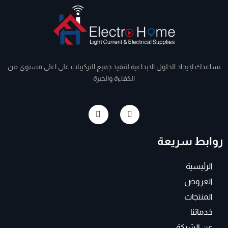
نساعدك لإيجاد الحلول الابداعية لتنفيذ جميع التركيبات على اعلى مستوى من
الكفاءة والخبرة
I
F
n
a
s
c
t
e
روابط سريعة
a
b
g
o
r
o
a
k
الرئيسية
m
-
f
العروض
المنتجات
خدماتنا
عن الشركة