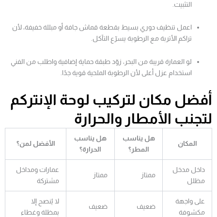
التثبيت.
اعمل تنظيف دوري بسيط بقطعة قماش جافة أو مبللة خفيفة، لأن
تراكم الأتربة مع الرطوبة يسرّع التآكل.
لو العمارة قريبة من البحر، زوّد طبقة حماية إضافية واطلب من الفني
استخدام عزل أعلى لأن الرطوبة الملحية قوية جدًا.
أفضل مكان لتركيب لوحة الإنتركم
لتجنب الأمطار والحرارة
هل يناسب
هل يناسب
المكان
الأفضل لمن؟
المطر؟
الحرارة؟
داخل مدخل
عمارات ومداخل
ممتاز
ممتاز
مظلل
مشتركة
على واجهة
لا يُنصح إلا
ضعيف
ضعيف
مكشوفة
بمظلة وغطاء