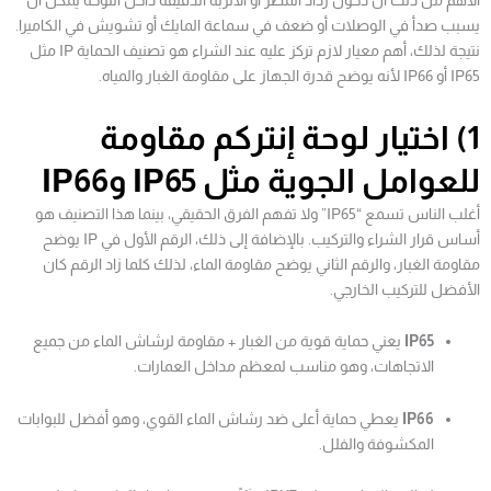
الأهم من ذلك أن دخول رذاذ المطر أو الأتربة الدقيقة داخل اللوحة يمكن أن
يسبب صدأ في الوصلات أو ضعف في سماعة المايك أو تشويش في الكاميرا.
نتيجة لذلك، أهم معيار لازم تركز عليه عند الشراء هو تصنيف الحماية IP مثل
IP65 أو IP66 لأنه يوضح قدرة الجهاز على مقاومة الغبار والمياه.
1) اختيار لوحة إنتركم مقاومة
للعوامل الجوية مثل IP65 وIP66
أغلب الناس تسمع “IP65” ولا تفهم الفرق الحقيقي، بينما هذا التصنيف هو
أساس قرار الشراء والتركيب. بالإضافة إلى ذلك، الرقم الأول في IP يوضح
مقاومة الغبار، والرقم الثاني يوضح مقاومة الماء، لذلك كلما زاد الرقم كان
الأفضل للتركيب الخارجي.
IP65
يعني حماية قوية من الغبار + مقاومة لرشاش الماء من جميع
الاتجاهات، وهو مناسب لمعظم مداخل العمارات.
IP66
يعطي حماية أعلى ضد رشاش الماء القوي، وهو أفضل للبوابات
المكشوفة والفلل.