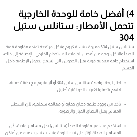
4) أفضل خامة للوحدة الخارجية
تتحمل الأمطار: ستانلس ستيل
304
ستانلس ستيل 304 معروف بنسبة كروم ونيكل مرتفعة تمنحه مقاومة قوية
للصدأ والتآكل، وهو من أفضل الخامات للاستخدام الخارجي. بالإضافة إلى ذلك،
استخدام خامة معدنية قوية يقلل الخدوش التي تسمح بدخول الرطوبة داخل
الجسم.
اختار لوحة بواجهة ستانلس ستيل 304 أو ألومنيوم مع طبقة حماية،
لأنهم يتحملوا تغيرات الجو لفترة أطول.
تأكد من وجود طبقة دهان حماية أو معالجة سطحية، لأن السطح
المعالج يقلل التصاق الغبار والرطوبة.
استخدم مسامير مقاومة للصدأ (ستانلس) بدل مسامير عادية، لأن
المسامير الصدئة تؤثر على ثبات اللوحة وتسبب تسرب مياه من أماكن