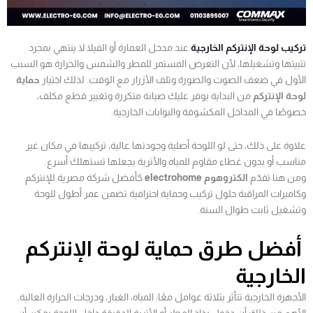
تركيب لوحة الإنتركم الخارجية
عند مدخل العمارة أو الفيلا لا ينتهي بمجرد
تثبيتها وتشغيلها، لأن التعرض المستمر للمطر والشمس والحرارة هو السبب
الأول في ضعف الصوت والصورة وتلف الأزرار مع الوقت. لذلك اختيار
حماية
لوحة الإنتركم
من البداية يوفر عليك صيانة متكررة وتغيير قطع مكلف،
خصوصًا في المداخل المكشوفة والبوابات الخارجية.
علاوة على ذلك، حتى لو اللوحة أصلية وجودتها عالية، تركيبها في مكان غير
مناسب أو بدون غطاء مقاوم للمياه والأتربة يجعلها تستهلك أسرع.
ومن هنا تقدّم
الكتروهوم electrohome
كأفضل شركة مصرية للإنتركم
وكاميرات المراقبة حلول تركيب وحماية احترافية تضمن عمر أطول للوحة
وتشغيل ثابت طوال السنة.
أفضل طرق حماية لوحة الإنتركم
الخارجية
الأجهزة الخارجية تتأثر بثلاثة عوامل معًا: المياه، الغبار، ودرجات الحرارة العالية.