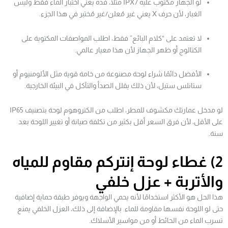
لو الجهاز مكتوب عليه IPX7 مثلًا، فده يعني اختبار الماء فقط وليس
الغبار، لأن حرف X يعني غير مُعلن/غير مُختبر في هذا الجزء.
لا تعتمد على “كلام البائع” فقط، اطلب المواصفات المكتوبة على
الكتالوج أو ظهر الجهاز لأن هذا معيار عالمي.
الأفضل دائمًا شراء لوحة مصنوعة من خامة قوية مثل الألومنيوم أو
ستانلس ستيل، لأن ذلك يقلل الصدأ والتآكل في البيئة الخارجية.
لو مدخل عمارتك مكشوف للمطر، اطلب من الكتروهوم لوحة بتصنيف IP65
على الأقل، لأن فرق السعر أقل بكثير من تكلفة صيانة أو تغيير اللوحة بعد
سنة.
2) غطاء لوحة إنتركم مقاوم للمياه
والأتربة + عزل خلفي
هذا الحل هو الأكثر استخدامًا لأنه يحمي الواجهة ويوفر طبقة حماية إضافية
حتى لو اللوحة نفسها مقاومة للماء. بالإضافة إلى ذلك، العزل الخلفي يمنع
تسرب الماء من الحائط أو من مواسير الأسلاك.