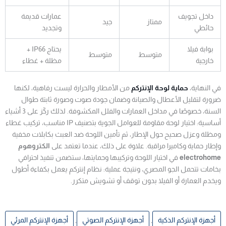
داخل تجويف
عمارات قديمة
ممتاز
جيد
حائطي
وتجديد
بوابة فيلا
يحتاج IP66 +
متوسط
متوسط
خارجية
مظلة + غطاء
في النهاية،
حماية لوحة الإنتركم
من الأمطار والحرارة ليست رفاهية، لكنها
ضرورة لتقليل الأعطال والصيانة وضمان جودة صوت وصورة ثابتة طوال
السنة، خصوصًا في مداخل العمارات والفلل المكشوفة. لذلك ركّز على 3 أشياء
أساسية: اختيار لوحة مقاومة للعوامل الجوية بتصنيف IP مناسب، تركيب غطاء
ومظلة وعزل صحيح حول الإطار، ثم تأمين اللوحة ضد العبث بكابلات مخفية
وإطار حماية وكاميرا مراقبة. علاوة على ذلك، عندما تعتمد على
الكتروهوم
electrohome
في اختيار اللوحة وتركيبها وحمايتها، ستضمن تنفيذ احترافي
بخامات تتحمل الجو المصري، ونتيجة عملية: نظام إنتركم يعمل بكفاءة أطول
ويخدم العمارة أو الفيلا بدون توقف أو تشويش متكرر.
أجهزة الإنتركم الذكية
,
أجهزة الإنتركم الصوتي
,
أجهزة الإنتركم المرئي