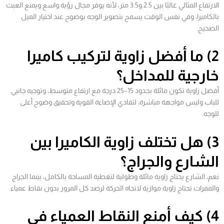
الارتفاع المثالي غالبًا بين 2.5 و3.5 متر، لأنه يوفر مجال رؤية واسع ويمنع العبث
بالكاميرا، وفي نفس الوقت يسمح بتصوير الوجه بوضوح عند اختيار الميل
الصحيح.
2) ما أفضل زاوية لتركيب كاميرا
خارجية للمداخل؟
أفضل زاوية تكون مائلة بحدود 15–25 درجة مع ارتفاع متوسط، وتوجيه جانبي
للباب وليس مواجهة مباشرة، لتفادي الإضاءة القوية وتحقيق وضوح أعلى
للوجه.
3) هل تختلف زاوية الكاميرا بين
الشارع والجراج؟
نعم، الشارع يحتاج زاوية مائلة وطولية لتغطية المساحة بالكامل، بينما الجراج
والممرات تحتاج زاوية موازية لاتجاه الحركة لرصد كل المرور بدون نقاط عمياء.
4) كيف أمنع النقاط العمياء في