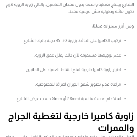
الشارع بيحتاج تغطية واسعة بدون فقدان التفاصيل. بالتالي زاوية الرؤية لازم
تكون مائلة وطولية مش عرضية فقط.
ومن أبرز مميزاته عمليًا:
تركيب الكاميرا على الحائط بزاوية 30–45 درجة باتجاه الشارع.
عدم توجيهها مستقيمة لأن ذلك يقلل عمق الرؤية.
اختيار زاوية كاميرا خارجية تمنع النقاط العمياء على الجانبين.
مراعاة عدم تصوير شقق الجيران احترامًا للخصوصية.
استخدام عدسة مناسبة (2.8mm أو 4mm) حسب عرض الشارع.
زاوية كاميرا خارجية لتغطية الجراج
والممرات
الجراج والممرات تحتاج رؤية طولية واضحة لرصد الحركة بالكامل، وليس لقطة