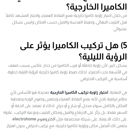
الكاميرا الخارجية؟
من خلال اختيار زاوية كاميرا خارجية تمنع النقاط العمياء، واختبار المشهد كاملًا
قبل التثبيت النهائي، وضبط العدسة والميل حسب المكان وليس بشكل
عشوائي.
5) هل تركيب الكاميرا يؤثر على
الرؤية الليلية؟
بشكل كبير، لأن زاوية خاطئة أو قرب الكاميرا من جدار عاكس يسبب ضعف
في الأشعة تحت الحمراء. لذلك ضبط زاوية كاميرا خارجية للرؤية الليلية خطوة
أساسية في التركيب الاحترافي.
في النهاية،
اختيار زاوية تركيب الكاميرا الخارجية
صحيحة هو الأساس لأي
نظام مراقبة ناجح، لأنه يمنع النقاط العمياء ويضمن وضوح الوجه وتغطية
المكان بالكامل سواء مدخل أو شارع أو جراج. لذلك لا تعتمد على الدقة أو
السعر فقط، بل ركّز على الارتفاع والميل ومكان التثبيت ونوعية التركيب. علاوة
على ذلك، الاعتماد على شركة متخصصة مثل
الكتروهوم electrohome
يضمن لك أفضل مكان وزاوية لكاميرا خارجية، مع تركيب احترافي بدون اهتزاز