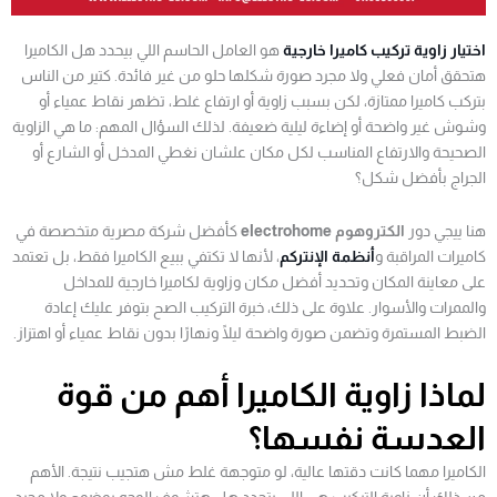
اختيار زاوية تركيب كاميرا خارجية
هو العامل الحاسم اللي بيحدد هل الكاميرا
هتحقق أمان فعلي ولا مجرد صورة شكلها حلو من غير فائدة. كتير من الناس
بتركب كاميرا ممتازة، لكن بسبب زاوية أو ارتفاع غلط، تظهر نقاط عمياء أو
وشوش غير واضحة أو إضاءة ليلية ضعيفة. لذلك السؤال المهم: ما هي الزاوية
الصحيحة والارتفاع المناسب لكل مكان علشان نغطي المدخل أو الشارع أو
الجراج بأفضل شكل؟
هنا ييجي دور
الكتروهوم electrohome
كأفضل شركة مصرية متخصصة في
كاميرات المراقبة و
أنظمة الإنتركم
، لأنها لا تكتفي ببيع الكاميرا فقط، بل تعتمد
على معاينة المكان وتحديد أفضل مكان وزاوية لكاميرا خارجية للمداخل
والممرات والأسوار. علاوة على ذلك، خبرة التركيب الصح بتوفر عليك إعادة
الضبط المستمرة وتضمن صورة واضحة ليلًا ونهارًا بدون نقاط عمياء أو اهتزاز.
لماذا زاوية الكاميرا أهم من قوة
العدسة نفسها؟
الكاميرا مهما كانت دقتها عالية، لو متوجهة غلط مش هتجيب نتيجة. الأهم