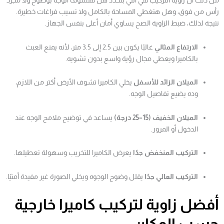
من ذلك أن زاوية التركيب هي اللي بتحدد هل هتشوف الوجه بوضوح ولا مجرد
رأس من فوق، وهل هتغطي المساحة بالكامل ولا تسيب فراغات خطيرة.
نتيجة لذلك، ضبط الزاوية الصح يساوي أمان أعلى بنفس الجهاز.
الارتفاع المثالي
غالبًا يكون بين 2.5 إلى 3.5 متر، لأنه يمنع العبث
بالكاميرا ويعطي مجال رؤية واسع بدون تشويه.
الميلان الزائد للأسفل
يخلي الكاميرا تشوف الأرض أكتر من اللازم،
وده يضيع تفاصيل الوجه.
الميلان الخفيف (15–25 درجة)
يساعد في توضيح ملامح الوجه عند
الدخول أو المرور.
التركيب المنخفض جدًا
يعرض الكاميرا للتخريب وسهولة تعطيلها.
التركيب العالي جدًا
يقلل وضوح الوجوه ويخلي الصورة غير مفيدة أمنيًا.
أفضل زاوية لتركيب كاميرا خارجية
حسب المكان