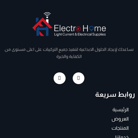
نساعدك لإيجاد الحلول الابداعية لتنفيذ جميع التركيبات على اعلى مستوى من
الكفاءة والخبرة
I
F
n
a
s
c
t
e
روابط سريعة
a
b
g
o
r
o
a
k
الرئيسية
m
-
f
العروض
المنتجات
خدماتنا