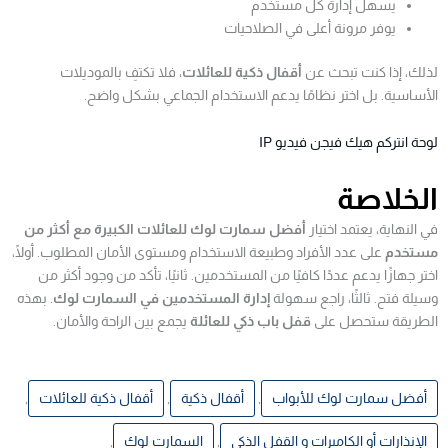
يسهل إدارة كل مستخدم
يوفر مرونة أعلى في الصلاحيات
لذلك، إذا كنت تبحث عن
أقفال ذكية للعائلات
، فلا تكتفِ بالموديلات
الأساسية. بل اختر نظامًا يدعم الاستخدام الجماعي بشكل واضح.
لوحة انتركم هيك فيجن فيديو IP
الخلاصة
في النهاية، يعتمد اختيار
أفضل سمارت لوك للعائلات الكبيرة مع أكثر من
مستخدم
على عدد الأفراد وطبيعة الاستخدام ومستوى الأمان المطلوب. أولًا،
اختر جهازًا يدعم عددًا كافيًا من المستخدمين. ثانيًا، تأكد من وجود أكثر من
وسيلة فتح. ثالثًا، راجع سهولة
إدارة المستخدمين في السمارت لوك
. بهذه
الطريقة ستحصل على
قفل باب ذكي للعائلة
يجمع بين الراحة والأمان.
أفضل سمارت لوك للأبواب
,
أقفال ذكية
,
أقفال ذكية للعائلات
,
الإنذارات أو الكاميرات و القفل الذكي
,
السمارت لوك
,