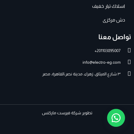
اسلاك تيار خفيف
دش مركزى
تواصل معنا
201103895007+
info@electro-eg.com
٣ شارع الميثاق، زهراء، مدينة نصر،القاهرة، مصر
تطوير
شركة فيرست ماركتس