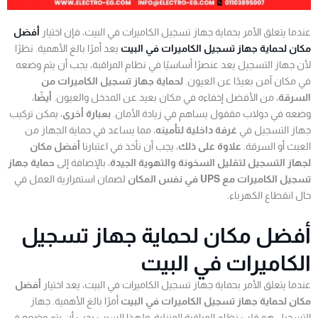
عندما يتعلق الأمر بحماية جهاز تسجيل الكاميرات في البيت، فإن اختيار
أفضل
مكان لحماية جهاز تسجيل الكاميرات في البيت
يعد أمرًا بالغ الأهمية. نظرًا
لأن جهاز التسجيل يعد عنصرًا أساسيًا في نظام المراقبة، يجب أن يتم وضعه
في مكان آمن بعيدًا عن العيون.
لحماية جهاز تسجيل الكاميرات من
السرقة
، من الأفضل إخفاءه في مكان بعيد عن المدخل والعيون.
أيضًا
،
وضعه في دولاب مقفول يساهم في زيادة الأمان.
بعبارة أخرى
، يمكن تركيب
جهاز التسجيل في
غرفة داخلية لتأمينه
، مما يساعد في حماية الجهاز من
العبث أو السرقة.
علاوة على ذلك
، يجب أن نأخذ في اعتبارنا
أفضل مكان
لجهاز التسجيل لتقليل السخونة والتهوية الجيدة
، بالإضافة إلى
حماية جهاز
تسجيل الكاميرات مع UPS في نفس المكان
لضمان استمرارية العمل في
حال انقطاع الكهرباء.
أفضل مكان لحماية جهاز تسجيل
الكاميرات في البيت
عندما يتعلق الأمر بحماية جهاز تسجيل الكاميرات في البيت، يعد اختيار
أفضل
مكان لحماية جهاز تسجيل الكاميرات في البيت
أمرًا بالغ الأهمية. جهاز
التسجيل هو قلب نظام المراقبة المنزلية، ولهذا السبب يجب أن يتم وضعه في