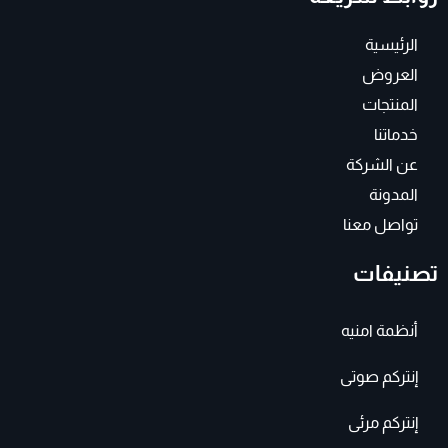
g
o
r
o
a
k
الرئيسية
m
-
f
العروض
المنتجات
خدماتنا
عن الشركة
المدونة
تواصل معنا
تصنيفات
أنظمة امنيه
إنتركم صوتى
إنتركم مرئى