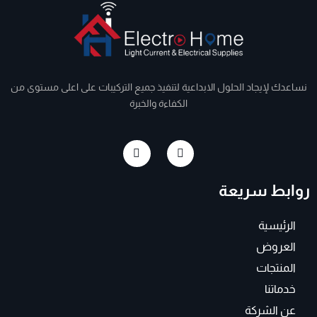
نساعدك لإيجاد الحلول الابداعية لتنفيذ جميع التركيبات على اعلى مستوى من
الكفاءة والخبرة
I
F
n
a
s
c
t
e
روابط سريعة
a
b
g
o
r
o
a
k
الرئيسية
m
-
f
العروض
المنتجات
خدماتنا
عن الشركة