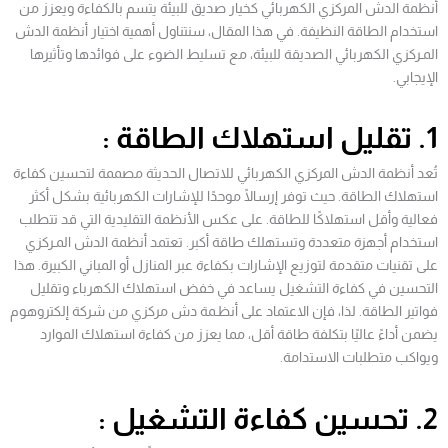
أنظمة الدش المركزي الكهربائي كخيار صديق للبيئة يتسم بالكفاءة ويعزز من
استخدام الطاقة النظيفة. في هذا المقال، سنتناول أهمية اختيار أنظمة الدش
المـركزي الكهربائي الصديقة للبيئة، مع تسليط الضوء على فوائدها وتأثيرها
الإيجابي.
1. تقليل استهلاك الطاقة :
تُعد أنظمة الدش المركزي الكهربائي للاتصال الحديثة مصممة لتحسين كفاءة
استهلاك الطاقة. حيث توفر إرسالًا موحدًا للإشارات الكهربائية بشكل أكثر
فعالية وأقل استهلاكًا للطاقة. على عكس الأنظمة التقليدية التي قد تتطلب
استخدام أجهزة متعددة وتستهلك طاقة أكبر. تعتمد أنظمة الدش المـركزي
على تقنيات متقدمة لتوزيع الإشارات بكفاءة عبر المنازل أو المباني الكبيرة. هذا
التحسين في كفاءة التشغيل يساعد في خفض استهلاك الكهرباء وتقليل
فواتير الطاقة. لذا، فإن الاعتماد على أنظـمة دش مركزي من شركة إلكتروهوم
يضمن أداءً عاليًا بتكلفة طاقة أقل، مما يعزز من كفاءة استهلاك الموارد
ويواكب متطلبات الاستدامة.
2. تحسين كفاءة التشغيل :