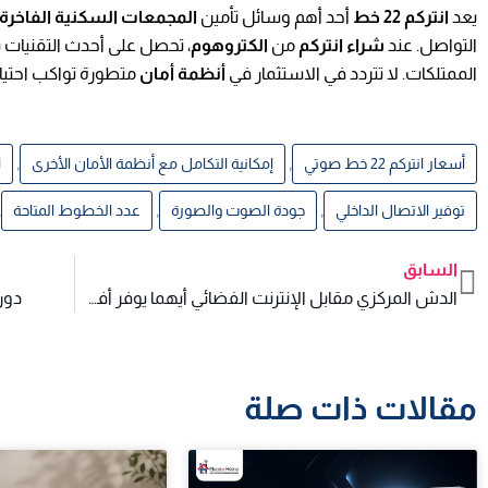
يعد
انتركم 22 خط
أحد أهم وسائل تأمين
المجمعات السكنية الفاخرة
التواصل. عند
شراء انتركم
من
الكتروهوم
، تحصل على أحدث التقنيات 
الممتلكات. لا تتردد في الاستثمار في
أنظمة أمان
متطورة تواكب احتياج
,
,
أسعار انتركم 22 خط صوتي
إمكانية التكامل مع أنظمة الأمان الأخرى
ا
,
,
,
توفير الاتصال الداخلي
جودة الصوت والصورة
عدد الخطوط المتاحة
السابق
Prev
الدش المركزي مقابل الإنترنت الفضائي أيهما يوفر أفضل تجربة بث؟
دور انتركم 20 
مقالات ذات صلة