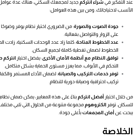
عند التفكير في
شراء انتركم
جديد لمجمعك السكني، هناك عدة عوامل 
الأنسب لاحتياجاتك. ومن بين هذه العوامل:
جودة الصوت والصورة
: من الضروري اختيار نظام يوفر وضوحًا
على الزوار والتواصل بفعالية.
عدد الخطوط المتاحة
: كلما زاد عدد الوحدات السكنية، زادت الح
الخطوط لضمان تغطية كاملة لجميع السكان.
توافق النظام مع أنظمة الأمان الأخرى
: يفضل اختيار
انتركم 
التحكم في الأبواب. مما يعزز مستوى الحماية بشكل متكامل.
توفر خدمات التركيب والصيانة
: لضمان الأداء المستمر والكفا
تركيب احترافية وصيانة دورية للنظام.
من خلال اختيار
أفضل انتركم
بناءً على هذه المعايير، يمكن ضمان نظام
للسكان. توفر
الكتروهوم
مجموعة متنوعة من الحلول التي تلبي مختلف ال
يبحث عن
أمان المجمعات
بأعلى جودة.
الخلاصة