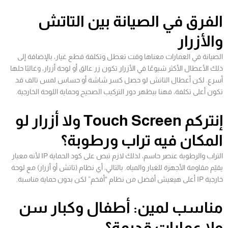
الفرق في الصيانة بين التاتش
والأزرار
الصيانة في العمارات معناها وقت تعطل وتكلفة قطع غيار، بالإضافة إلى
ذلك الأعطال الأكثر شيوعًا في الأزرار تكون زر عالق أو لوحة أزرار، وغالبًا حلها
أسرع. لكن أعطال التاتش لو حصل كسر شاشة أو حساس لمس تالف قد
تكون أعلى تكلفة، فهنا بيظهر دور التركيب الصحيح وحماية اللوحة الخارجية.
إنتركم Touch Screen ولا أزرار لو
المكان فيه تراب ورطوبة؟
التراب والرطوبة عنصر حاسم، لذلك لازم تبص على كود الحماية IP لأنه معيار
يقيّم مقاومة الأجهزة للغبار والمياه. بالتالي، أي نظام (تاتش أو أزرار) مع لوحة
خارجية IP أعلى هيعيش أفضل من نظام “أفخم” لكن بدون حماية مناسبة.
مناسب لمين: أطفال وكبار سن
ولا عمارات قديمة؟