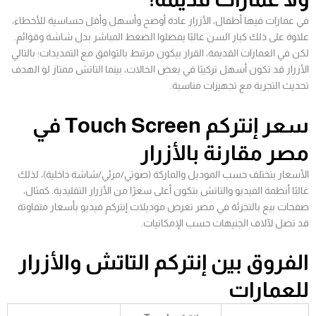
في عمارات فيها أطفال، الأزرار عادة أوضح وأسهل وأقل حساسية للأخطاء،
علاوة على ذلك كبار السن غالبًا يفضلوا الضغط المباشر بدل شاشة وقوائم.
لكن في العمارات القديمة، القرار بيكون مرتبط بالتوافق مع التمديدات؛ بالتالي
الأزرار قد تكون أسهل تركيبًا في بعض الحالات، بينما التاتش ممتاز لو الهدف
تحديث التجربة مع تجهيزات مناسبة.
سعر إنتركم Touch Screen في
مصر مقارنة بالأزرار
الأسعار بتختلف حسب الموديل والماركة (صوتي/مرئي/شاشة داخلية)، لذلك
غالبًا أنظمة الفيديو والتاتش بتكون أعلى سعرًا من الأزرار التقليدية. كمثال،
صفحات بيع بالتجزئة في مصر تعرض موديلات إنتركم فيديو بأسعار متفاوتة
قد تصل لآلاف الجنيهات حسب الإمكانيات.
الفروق بين إنتركم التاتش والأزرار
للعمارات