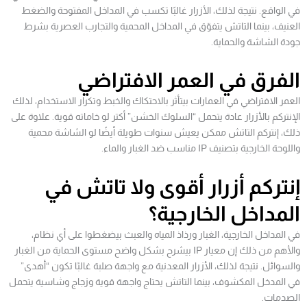
في الواقع. نتيجة لذلك، الأزرار غالبًا تكسب في المداخل المفتوحة والضغط
العنيف، بينما التاتش يتفوّق في المداخل المحمية والتجارب العصرية بشرط
جودة الشاشة والحماية.
الفرق في العمر الافتراضي
العمر الافتراضي في العمارات بيتأثر بالاحتكاك والخبط وتكرار الاستخدام، لذلك
الإنتركم بالأزرار عادة يتحمل “السلوك الخشن” أكتر لو خاماته قوية. علاوة على
ذلك، إنتركم التاتش ممكن يعيش سنوات طويلة أيضًا لو الشاشة محمية
واللوحة الخارجية بتصنيف IP مناسب ضد الغبار والماء.
إنتركم أزرار أقوى ولا تاتش في
المداخل الخارجية؟
في المداخل الخارجية، الغبار ورذاذ المياه والعبث بيضغطوا على أي نظام،
والأهم من ذلك إن معيار IP بيشرح بشكل واضح مستوى الحماية من الغبار
والسوائل. نتيجة لذلك، الأزرار المعدنية مع واجهة صلبة غالبًا تكون “أهدى”
في المدخل المكشوف، بينما التاتش يحتاج واجهة قوية وزجاج وشاسية يتحمل
الصدمات.