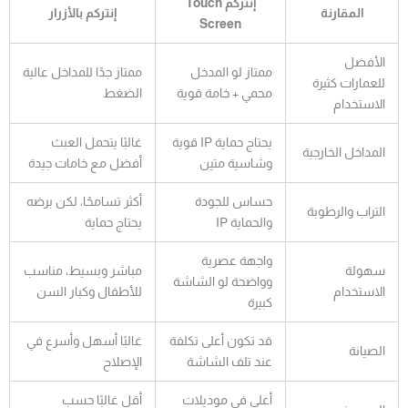
إنتركم Touch
المقارنة
إنتركم بالأزرار
Screen
الأفضل
ممتاز لو المدخل
ممتاز جدًا للمداخل عالية
للعمارات كثيرة
محمي + خامة قوية
الضغط
الاستخدام
يحتاج حماية IP قوية
غالبًا يتحمل العبث
المداخل الخارجية
وشاسية متين
أفضل مع خامات جيدة
حساس للجودة
أكثر تسامحًا، لكن برضه
التراب والرطوبة
والحماية IP
يحتاج حماية
واجهة عصرية
سهولة
مباشر وبسيط، مناسب
وواضحة لو الشاشة
الاستخدام
للأطفال وكبار السن
كبيرة
قد تكون أعلى تكلفة
غالبًا أسهل وأسرع في
الصيانة
عند تلف الشاشة
الإصلاح
أعلى في موديلات
أقل غالبًا حسب