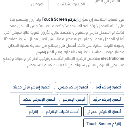
السعر في مصر
الفيديو/الشاشات
الموديل
في النهاية الخلاصة إن سؤال
إنتركم Touch Screen
ولا أزرار بيتحسم بناءً
على “بيئة المدخل” و“كثافة الاستخدام” و“خطة الصيانة” مش الشكل فقط.
لذلك لو المدخل خارجي ومفتوح والضغط عالي، الأزرار القوية غالبًا تعيش أكتر،
أما لو المدخل محمي وعايز تجربة عصرية فالتاتش اختيار ممتاز بشرط حماية IP
وجودة اللوحة. علاوة على ذلك، أفضل قرار بيطلع من معاينة فعلية للمكان
واختيار موديل مناسب لظروف العمارة. ومع
الكتروهوم
electrohome
هتضمن ترشيح النظام الأنسب وتركيب احترافي وصيانة وقطع
غيار تخلي الإنتركم يعيش سنوات في العمارات كثيرة الاستخدام.
أجهزة إنتركم أوتا
,
أجهزة إنتركم صوتي
,
أجهزة إنتركم مرئي حديثة
,
أجهزة إنتركم مرئية
,
أجهزة الإنتركم
,
أجهزة الإنتركم الذكية
,
أجهزة الإنتركم الصوتي
,
أحدث تقنيات الإنتركم
,
إنتركم
,
إنتركم Touch Screen