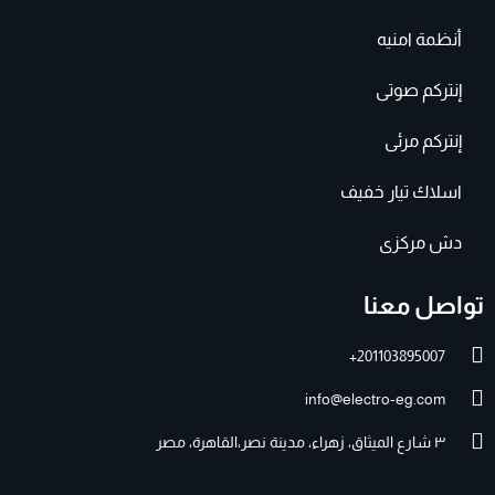
أنظمة امنيه
إنتركم صوتى
إنتركم مرئى
اسلاك تيار خفيف
دش مركزى
تواصل معنا
201103895007+
info@electro-eg.com
٣ شارع الميثاق، زهراء، مدينة نصر،القاهرة، مصر