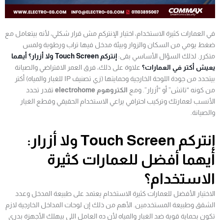
في العمارات كثيرة الاستخدام، اختيار الإنتركم مش قرار شكلي، لأنه بيتعامل مع
ضغط يومي من السكان والزوار وبيئة مدخل فيها تراب ورطوبة ولمس
متكرر. لذلك السؤال الأساسي بقى:
إنتركم Touch Screen ولا أزرار؟ أيهما
يعيش أكتر في العمارات؟
علاوة على ذلك، فرق العمر الافتراضي والصيانة
بيتحدد من جودة اللوحة الخارجية وحمايتها (زي تصنيف IP للغبار والمياه) أكتر
من كونه “تاتش” أو “أزرار”. ومع
الكتروهوم electrohome
تقدر تحدد
الأنسب لعمارتك وتركيب احترافي يراعي الاستخدام الحقيقي وقطع الغيار
والصيانة.
إنتركم Touch Screen ولا أزرار:
أيهما أفضل للعمارات كثيرة
الاستخدام؟
الاختيار الأفضل للعمارات كثيرة الاستخدام يعتمد على طبيعة المدخل وعدد
الشقق وطبيعة المستخدمين. الأهم من ذلك إن لوحات المداخل الخارجية لازم
تكون بحماية قوية ضد الغبار والمياه لأن ده العامل اللي بيهلك الأجهزة بدري