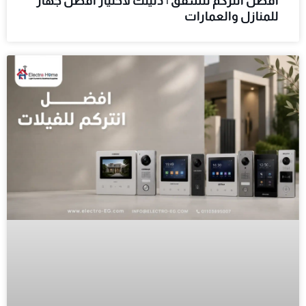
افضل انتركم للشقق | دليلك لاختيار أفضل جهاز
للمنازل والعمارات