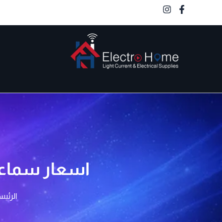
خطي
لى
لمحتوى
الكترو هوم
اسعار سماعة انتركم Auta لتعيد 
الرئيس