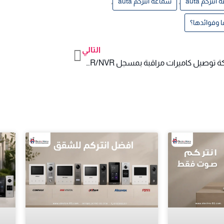
,
,
ركم auta
سماعة انتركم auta
التالي
Next
أفضل شركة توصيل كاميرات مراقبة بمسجل DVR/NVR