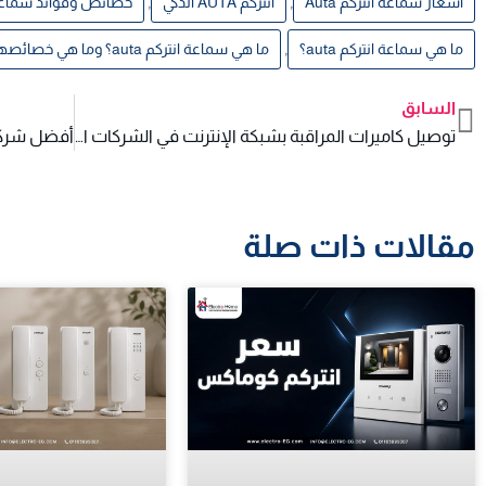
,
,
اسعار سماعة انتركم Auta
انتركم AUTA الذكي
خصائص وفوائد سماعة انت
,
ما هي سماعة انتركم auta؟
ما هي سماعة انتركم auta؟ وما هي خصائصها وفوائدها؟
السابق
Prev
توصيل كاميرات المراقبة بشبكة الإنترنت في الشركات الكبرى
مقالات ذات صلة