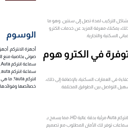
ب الفنية ومشاكل التركيب لمدة تصل إلى سنتين. وهو ما
ى ذلك، يمكنك معرفة المزيد عن خدمات الكترو
الوسوم
ني السكنية والتجارية.
أجهزة الانتركم
,
أجهزة
صوتي بخاصية منع ا
سماعة انتركم Auta
,
سماعة انتركم auta
,
انتركم auta؟
,
ءة في العمارات السكنية، بالإضافة إلى ذلك،
خصائصها وفوائدها؟
يل التواصل بين الطوابق المختلفة.
لضمان رؤية واضحة للزوار عند الأبواب، تقدم الشركة سماعات انتركم Auta مرئية بدقة عالية HD، مما يسمح بـ
لسماعات توفر لك الأمان المطلوب مع تصميم