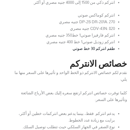
انتركم ذكي من 1500 إلى 4000 جنيه مصري أو أكثر.
انتركم كوماكس صوتي
DP-2S DR-201A: 270 جنيه مصري
CDV-43N: 820 جنيه مصري
انتركم فارفيزا صوتي1 خط350 جنيه مصري
انتركم زوديل صوتي1 خط 400 جنيه مصري
طقم انتركم 30 خط صوتي
خصائص الانتركم
نقدم لكم خصائص الانتركم ذو الخط الواحد و تأثيرها على السعر منها ما
يلي:
كلما توفرت خصائص انتركم ارتفع سعره إليك بعض الأرباح الشائعة
وتأثيرها على السعر:
يدعم انتركم فقط، بينما يدعم بعض انتركمات خطين أو أكثر،
برايت مع زيادة عدد الخطوط.
نوع الصفر في الجهاز السلكي حيث تتطلب توصيل السلك.