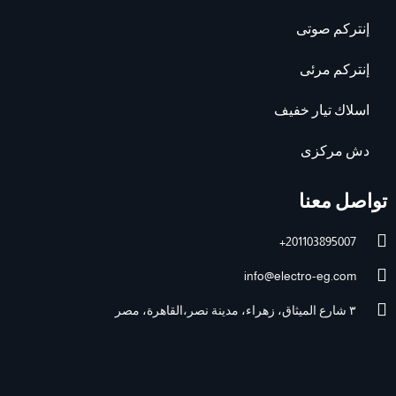
إنتركم صوتى
إنتركم مرئى
اسلاك تيار خفيف
دش مركزى
تواصل معنا
201103895007+
info@electro-eg.com
٣ شارع الميثاق، زهراء، مدينة نصر،القاهرة، مصر