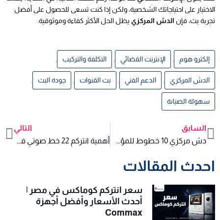
الاختيار على احتياجاتك الشخصية، ولكن إذا كنت تسعى للحصول على أفضل
تجربة بث، فإن
الدش المركزي
يظل الحل الأكثر كفاءة وموثوقية.
إلكترو هوم
,
الإنترنت الفضائي
,
التكلفة والتركيب
,
الدش المركزي
,
الدعم الفني
,
بث القنوات
,
جودة البث
,
سهولة الصيانة
السابق
التالي
xt
Prev
دش مركزي 10 خطوط للمؤسسات التعليمية
أهمية انتركم 22 خط صوتي في تأمين المجمعات السكنية الفاخرة
احدث المقالات
سعر انتركم كوماكس في مصر |
أحدث الأسعار وأفضل أجهزة
Commax