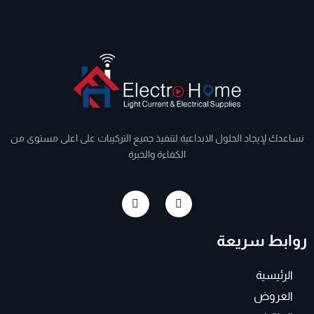
نساعدك لإيجاد الحلول الابداعية لتنفيذ جميع التركيبات على اعلى مستوى من
الكفاءة والخبرة
I
F
n
a
s
c
t
e
روابط سريعة
a
b
g
o
r
o
a
k
الرئيسية
m
-
f
العروض