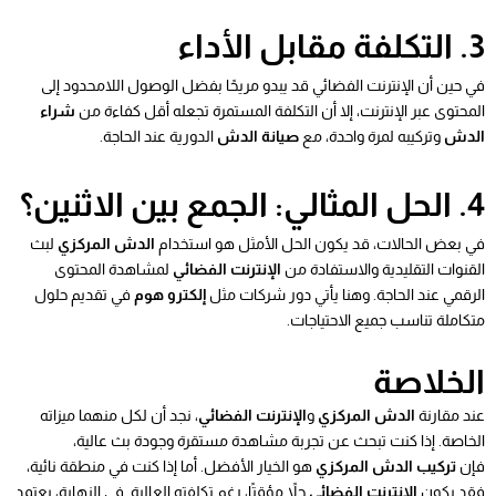
3. التكلفة مقابل الأداء
في حين أن الإنترنت الفضائي قد يبدو مريحًا بفضل الوصول اللامحدود إلى
المحتوى عبر الإنترنت، إلا أن التكلفة المستمرة تجعله أقل كفاءة من
شراء
الدش
وتركيبه لمرة واحدة، مع
صيانة الدش
الدورية عند الحاجة.
4. الحل المثالي: الجمع بين الاثنين؟
في بعض الحالات، قد يكون الحل الأمثل هو استخدام
الدش المركزي
لبث
القنوات التقليدية والاستفادة من
الإنترنت الفضائي
لمشاهدة المحتوى
الرقمي عند الحاجة. وهنا يأتي دور شركات مثل
إلكترو هوم
في تقديم حلول
متكاملة تناسب جميع الاحتياجات.
الخلاصة
عند مقارنة
الدش المركزي
و
الإنترنت الفضائي
، نجد أن لكل منهما ميزاته
الخاصة. إذا كنت تبحث عن تجربة مشاهدة مستقرة وجودة بث عالية،
فإن
تركيب الدش المركزي
هو الخيار الأفضل. أما إذا كنت في منطقة نائية،
فقد يكون
الإنترنت الفضائي
حلاً مؤقتًا، رغم تكلفته العالية. في النهاية، يعتمد