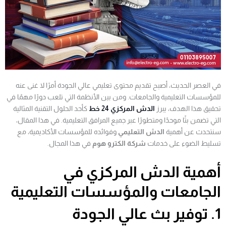
في العصر الحديث، أصبح تقديم محتوى تعليمي عالي الجودة أمرًا لا غنى عنه
للمؤسسات التعليمية والجامعات. ومن بين الأنظمة التي تلعب دورًا مهمًا في
تحقيق هذا الهدف، يبرز
الدش المركزي 24 خط
كأحد الحلول التقنية المثالية
التي تضمن بثًا موحدًا ومتطورًا عبر جميع المرافق التعليمية. في هذا المقال،
سنتحدث عن أهمية
الدش التعليمي
وفوائده للمؤسسات الأكاديمية، مع
تسليط الضوء على خدمات
شركة الكترو هوم
في هذا المجال.
أهمية الدش المركزي في
الجامعات والمؤسسات التعليمية
1. توفير بث عالي الجودة