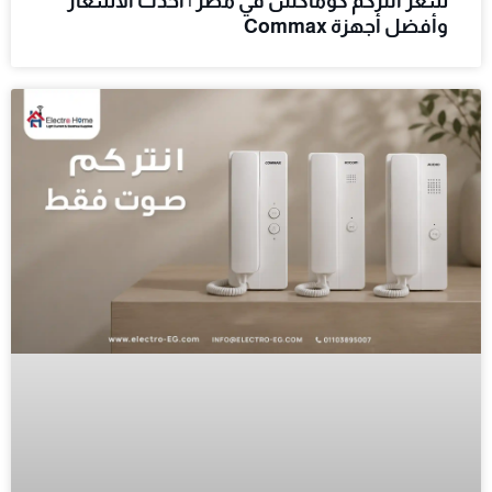
سعر انتركم كوماكس في مصر | أحدث الأسعار
وأفضل أجهزة Commax