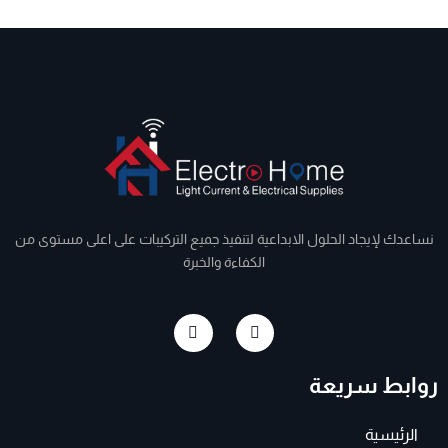
نساعدك لإيجاد الحلول الابداعية لتنفيذ جميع التركيبات على اعلى مستوى من
الكفاءة والخبرة
I
F
n
a
s
c
t
e
روابط سريعة
a
b
g
o
r
o
a
k
الرئيسية