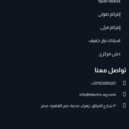
أنظمة امنيه
إنتركم صوتى
إنتركم مرئى
اسلاك تيار خفيف
دش مركزى
تواصل معنا
201103895007+
info@electro-eg.com
٣ شارع الميثاق، زهراء، مدينة نصر،القاهرة، مصر