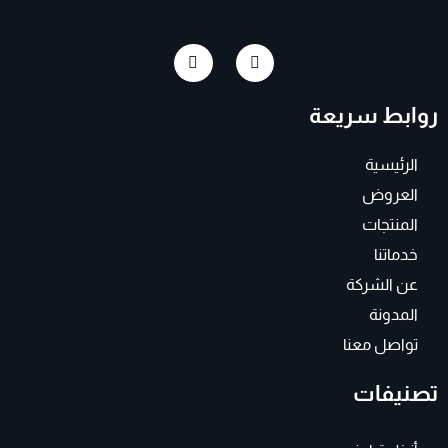
I
F
n
a
s
c
t
e
روابط سريعة
a
b
g
o
r
o
a
k
الرئيسية
m
-
f
العروض
المنتجات
خدماتنا
عن الشركة
المدونة
تواصل معنا
تصنيفات