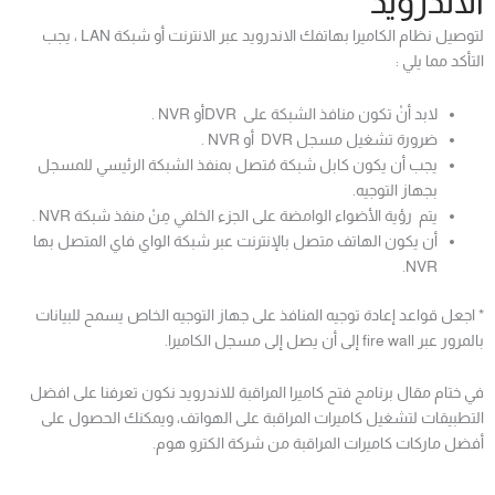
الاندرويد
لتوصيل نظام الكاميرا بهاتفك الاندرويد عبر الانترنت أو شبكة LAN ، يجب
التأكد مما يلي :
لابد أنْ تكون منافذ الشبكة على DVRأو NVR .
ضرورة تشغيل مسجل DVR أو NVR .
يجب أن يكون كابل شبكة مُتصل بمنفذ الشبكة الرئيسي للمسجل
بجهاز التوجيه.
يتم رؤية الأضواء الوامضة على الجزء الخلفي مِنْ منفذ شبكة NVR .
أن يكون الهاتف متصل بالإنترنت عبر شبكة الواي فاي المتصل بها
NVR.
* اجعل قواعد إعادة توجيه المنافذ على جهاز التوجيه الخاص يسمح للبيانات
بالمرور عبر fire wall إلى أن يصل إلى مسجل الكاميرا.
في ختام مقال برنامج فتح كاميرا المراقبة للاندرويد نكون تعرفنا على افضل
التطبيقات لتشغيل كاميرات المراقبة على الهواتف، ويمكنك الحصول على
أفضل ماركات كاميرات المراقبة من شركة الكترو هوم.