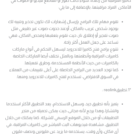
كاميرا المراقبة من رصده، سواء كانت صور أو مقاطع فيديو أو اصوات في
الأماكن المراد مراقبتها، بالإضافة إلى ما يلي:
تقوم مهام تلك البرامج بإرسال إشعارات لك تكون تحذير وتنبيه لك
بوجود شخص غريب بالمكان، أوعند حدوث صوت غير طبيعي مثل
صوت تفجير أو إطلاق نار، حيث تقوم بتعقبها وفحص المكان، فهي
تساعد على جعل العمل أكثر راحة.
تتنوع برامج فتح كاميرا للاندرويد ليسهل التحكم في أنواع ماركات
كاميرات المراقبة وأنظمتها، وبالمثل تختلف أيضا الماركات الخاصة
بالكاميرات من حيث الأنظمة المستخدمة، وطرق تفعيلها.
كما توجد العديد من البرامج الحاصلة على أعلى تقييمات من العملاء
في السوق الافتراضي، تستخدم لفتح كاميرات للاندرويد ومنها:
*1.تطبيقreolink :
يتميز بأنه تطبيق جيد، وسهل الاستخدام، يعد التطبيق الأكثر استخدما
وانتشارا، وهذا يرجع لأنه مجانى، حيث يمكن تحميله من متجر
التطبيقات أو من خلال الموقع الرسمي للشركة. كما يمكنك من خلال
التطبيق، مشاهدة فيديوهات البث المباشر من كاميرات المراقبة، في
أي مكان، وأي وقت، يستخدمه ما يزيد عن مليونين ونصف مليون