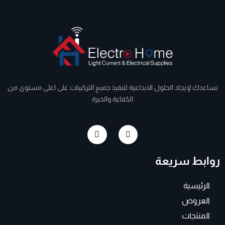
نساعدك لإيجاد الحلول الابداعية لتنفيذ جميع التركيبات على اعلى مستوى من
الكفاءة والخبرة
I
F
n
a
s
c
t
e
روابط سريعة
a
b
g
o
r
o
a
k
الرئيسية
m
-
f
العروض
المنتجات