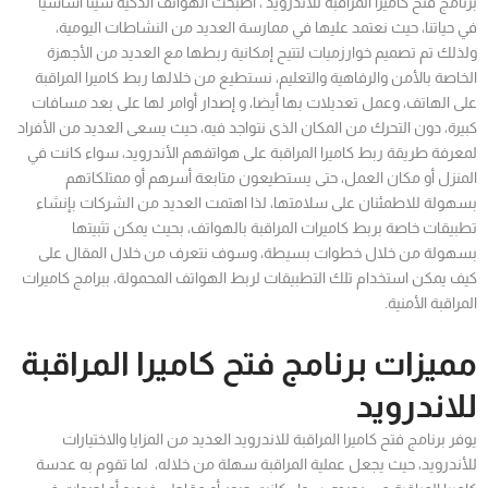
برنامج فتح كاميرا المراقبة للاندرويد ، أصبحت الهواتف الذكية شيئا أساسيا
في حياتنا، حيث نعتمد عليها في ممارسة العديد من النشاطات اليومية،
ولذلك تم تصميم خوارزميات لتتيح إمكانية ربطها مع العديد من الأجهزة
الخاصة بالأمن والرفاهية والتعليم، نستطيع من خلالها ربط كاميرا المراقبة
على الهاتف، وعمل تعديلات بها أيضا، و إصدار أوامر لها على بعد مسافات
كبيرة، دون التحرك من المكان الذى نتواجد فيه، حيث يسعى العديد من الأفراد
لمعرفة طريقة ربط كاميرا المراقبة على هواتفهم الأندرويد، سواء كانت في
المنزل أو مكان العمل، حتى يستطيعون متابعة أسرهم أو ممتلكاتهم
بسهولة للاطمئنان على سلامتها، لذا اهتمت العديد من الشركات بإنشاء
تطبيقات خاصة بربط كاميرات المراقبة بالهواتف، بحيث يمكن تثبيتها
بسهولة من خلال خطوات بسيطة، وسوف نتعرف من خلال المقال على
كيف يمكن استخدام تلك التطبيقات لربط الهواتف المحمولة، ببرامج كاميرات
المراقبة الأمنية.
مميزات برنامج فتح كاميرا المراقبة
للاندرويد
يوفر برنامج فتح كاميرا المراقبة للاندرويد العديد من المزايا والاختيارات
للأندرويد، حيث يجعل عملية المراقبة سهلة من خلاله، لما تقوم به عدسة