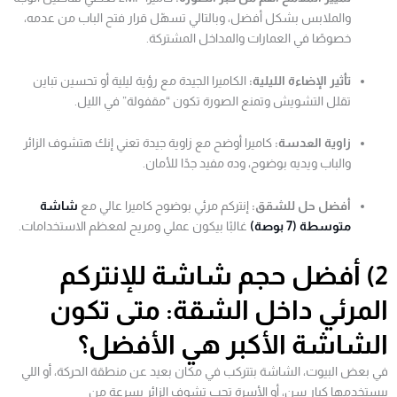
والملابس بشكل أفضل، وبالتالي تسهّل قرار فتح الباب من عدمه،
خصوصًا في العمارات والمداخل المشتركة.
تأثير الإضاءة الليلية:
الكاميرا الجيدة مع رؤية ليلية أو تحسين تباين
تقلل التشويش وتمنع الصورة تكون “مقفولة” في الليل.
زاوية العدسة:
كاميرا أوضح مع زاوية جيدة تعني إنك هتشوف الزائر
والباب ويديه بوضوح، وده مفيد جدًا للأمان.
أفضل حل للشقق:
إنتركم مرئي بوضوح كاميرا عالي مع
شاشة
متوسطة (7 بوصة)
غالبًا بيكون عملي ومريح لمعظم الاستخدامات.
2) أفضل حجم شاشة للإنتركم
المرئي داخل الشقة: متى تكون
الشاشة الأكبر هي الأفضل؟
في بعض البيوت، الشاشة بتتركب في مكان بعيد عن منطقة الحركة، أو اللي
بيستخدمها كبار سن، أو الأسرة تحب تشوف الزائر بسرعة من