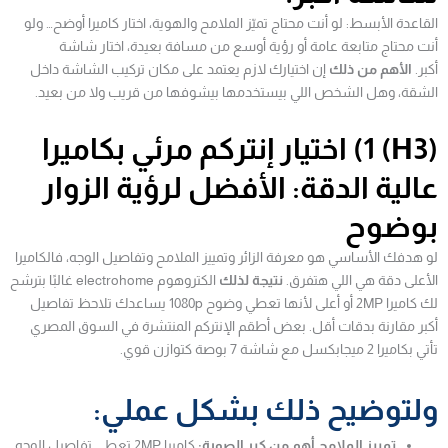
القاعدة الأبسط: لو أنت محتاج تميّز الملامح والهوية، اختار كاميرا أوضح… ولو
أنت محتاج متابعة عامة أو رؤية أوسع من مسافة بعيدة، اختار شاشة
أكبر.
الأهم من ذلك
إن اختيارك لازم يعتمد على مكان تركيب الشاشة داخل
الشقة، وهل الشخص اللي بيستخدمها بيشوفها من قريب ولا من بعيد.
(H3) 1) اختيار إنتركم مرئي بكاميرا
عالية الدقة: الأفضل لرؤية الزوار
بوضوح
لو هدفك الأساسي هو معرفة الزائر وتمييز الملامح وتفاصيل الوجه، فالكاميرا
الأعلى دقة هي اللي هتفرق.
نتيجة لذلك
الكتروهوم electrohome غالبًا بترشح
لك كاميرا 2MP أو أعلى لأنها تعطي وضوح 1080p يساعدك تلاحظ تفاصيل
أكبر مقارنة بدقات أقل. بعض أطقم الإنتركم المنتشرة في السوق المصري
تأتي بكاميرا 2 ميجابكسل مع شاشة 7 بوصة كتوازن قوي.
ولتوضيح ذلك بشكل عملي:
تمييز الملامح أهم من كبر الصورة:
كاميرا 2MP تعطي تفاصيل الوجه