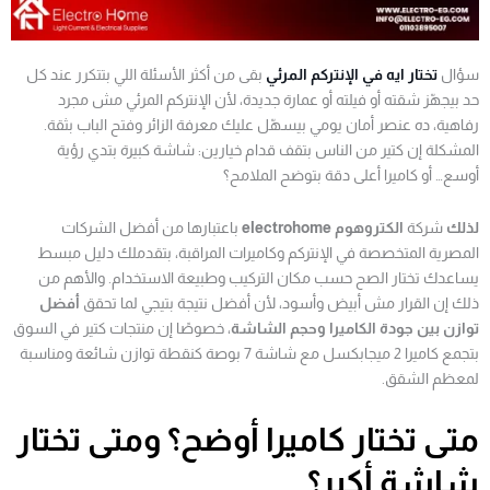
سؤال
تختار ايه في الإنتركم المرئي
بقى من أكثر الأسئلة اللي بتتكرر عند كل
حد بيجهّز شقته أو فيلته أو عمارة جديدة، لأن الإنتركم المرئي مش مجرد
رفاهية، ده عنصر أمان يومي بيسهّل عليك معرفة الزائر وفتح الباب بثقة.
المشكلة إن كتير من الناس بتقف قدام خيارين: شاشة كبيرة بتدي رؤية
أوسع… أو كاميرا أعلى دقة بتوضح الملامح؟
لذلك
شركة
الكتروهوم electrohome
باعتبارها من أفضل الشركات
المصرية المتخصصة في الإنتركم وكاميرات المراقبة، بتقدملك دليل مبسط
يساعدك تختار الصح حسب مكان التركيب وطبيعة الاستخدام. والأهم من
ذلك إن القرار مش أبيض وأسود، لأن أفضل نتيجة بتيجي لما تحقق
أفضل
توازن بين جودة الكاميرا وحجم الشاشة
، خصوصًا إن منتجات كتير في السوق
بتجمع كاميرا 2 ميجابكسل مع شاشة 7 بوصة كنقطة توازن شائعة ومناسبة
لمعظم الشقق.
متى تختار كاميرا أوضح؟ ومتى تختار
شاشة أكبر؟