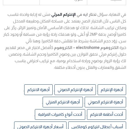
في النهاية، سؤال
تختار ايه في
الإنتركم المرئي
مش له إجابة واحدة تناسب
كل الناس، لأن الاختيار الصح يعتمد على مساحة المكان وطبيعة المدخل
ومكان تركيب الشاشة. لذلك لو هدفك الأساسي الأمان وتمييز الزائر، ركّز على
كاميرا أوضح بدقة 2MP أو أعلى، ولو هدفك راحة رؤية من مسافة أو وجود كبار
سن، زوّد حجم الشاشة بشرط ما تقللش دقة الكاميرا. وهنا تأتي
خبرة
الكتروهوم electrohome – الكتروهوم
كأفضل اختيار في مصر لتقديم
حلول إنتركم مرئي تحقق التوازن بين وضوح الكاميرا وحجم الشاشة، وتضمن
لك رؤية الزوار بوضوح وراحة استخدام يومية، مع تركيب احترافي يناسب
الشقق والعمارات والفلل بدون أخطاء مكلفة.
أجهزة الإنتركم
,
أجهزة الإنتركم الصوتي
,
أجهزة الانتركم
,
أجهزة الانتركم الصوتي
,
أجهزة الانتركم المنزلي
,
أحدث أنظمة الانتركم
,
أحدث أنواع كاميرات المراقبة
,
أسباب أعطال انتركوم كوماكس
,
أسعار أجهزة الانتركم الصوتي
,