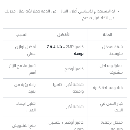
لو الاستخدام الأساسي أمان، التنازل عن الدقة خطر لأنه يقلل قدرتك
على اتخاذ قرار صحيح.
الحالة
الأفضل
السبب
شقة بمدخل
كاميرا 2MP +
شاشة 7
أفضل توازن
متوسط
بوصة
عملي
عمارة ومداخل
تمييز ملامح الزائر
كاميرا أوضح
مشتركة
أهم
شاشة أكبر + كاميرا
راحة رؤية من
فيلا ومساحة كبيرة
واضحة
بعيد
كبار السن في
تقليل إجهاد
شاشة أكبر
البيت
العين
مدخل بإضاءة
كاميرا أوضح + تحسين
منع التشويش
ضعيفة
صورة