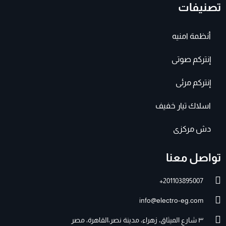
تصنيفات
أنظمة امنيه
إنتركم صوتى
إنتركم مرئى
اسلاك تيار خفيف
دش مركزى
تواصل معنا
201103895007+
info@electro-eg.com
٣ شارع الميثاق، زهراء، مدينة نصر،القاهرة، مصر