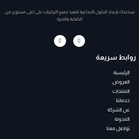
نساعدك لإيجاد الحلول الابداعية لتنفيذ جميع التركيبات على اعلى مستوى من
الكفاءة والخبرة
I
F
n
a
s
c
t
e
روابط سريعة
a
b
g
o
r
o
a
k
الرئيسية
m
-
f
العروض
المنتجات
خدماتنا
عن الشركة
المدونة
تواصل معنا