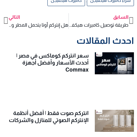
شراء كاميرات هيكفيجن
,
كاميرات هيكفيجن
السابق
التالي
xt
Prev
طريقة توصيل كاميرات هيكفيجن على الموبايل
هل إنتركم أوتا يتحمل المطر والشمس في المدخل الخارجي؟
احدث المقالات
سعر انتركم كوماكس في مصر |
أحدث الأسعار وأفضل أجهزة
Commax
انتركم صوت فقط | أفضل أنظمة
الإنتركم الصوتي للمنازل والشركات