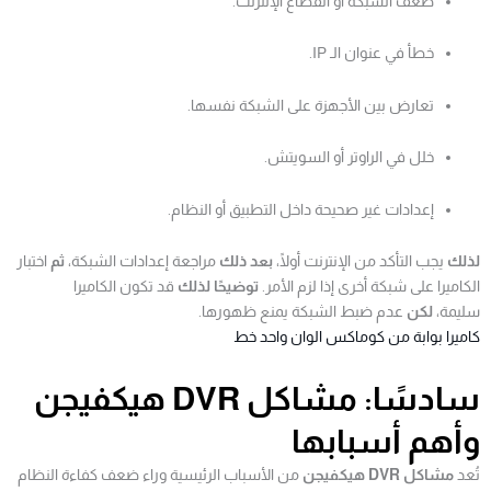
ضعف الشبكة أو انقطاع الإنترنت.
خطأ في عنوان الـ IP.
تعارض بين الأجهزة على الشبكة نفسها.
خلل في الراوتر أو السويتش.
إعدادات غير صحيحة داخل التطبيق أو النظام.
لذلك
يجب التأكد من الإنترنت أولًا،
بعد ذلك
مراجعة إعدادات الشبكة،
ثم
اختبار
الكاميرا على شبكة أخرى إذا لزم الأمر.
توضيحًا لذلك
قد تكون الكاميرا
سليمة،
لكن
عدم ضبط الشبكة يمنع ظهورها.
كاميرا بوابة من كوماكس الوان واحد خط
سادسًا: مشاكل DVR هيكفيجن
وأهم أسبابها
تُعد
مشاكل DVR هيكفيجن
من الأسباب الرئيسية وراء ضعف كفاءة النظام