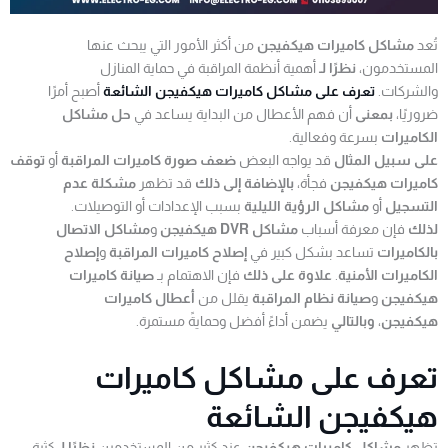
تُعد
مشاكل كاميرات هيكفيجن
من أكثر الأمور التي يبحث عنها
المستخدمون،
نظرًا لـ
أهمية أنظمة المراقبة في حماية المنازل
والشركات.
تعرف على مشاكل كاميرات هيكفيجن الشائعة
أصبح أمرًا
ضروريًا،
بمعنى
أن فهم الأعطال من البداية يساعد في
حل مشاكل
الكاميرات
بسرعة وفعالية.
على سبيل المثال
قد يواجه البعض
ضعف صورة كاميرات المراقبة
أو
توقف
كاميرات هيكفيجن
فجأة،
بالإضافة إلى ذلك
قد تظهر
مشكلة عدم
التسجيل
أو
مشاكل الرؤية الليلية
بسبب الإعدادات أو التوصيلات.
لذلك
فإن معرفة أسباب
مشاكل DVR هيكفيجن
و
مشاكل الاتصال
بالكاميرات
تساعد بشكل كبير في
إصلاح كاميرات المراقبة
و
إصلاح
الكاميرات الأمنية
.
علاوة على ذلك
فإن الاهتمام بـ
صيانة كاميرات
هيكفيجن
و
صيانة نظام المراقبة
يقلل من
أعطال كاميرات
هيكفيجن
،
وبالتالي
يضمن أداءً أفضل وحمايةً مستمرة.
تعرف على مشاكل كاميرات
هيكفيجن الشائعة
تظهر
مشاكل كاميرات هيكفيجن
عند كثير من المستخدمين
نظرًا لـ
كثرة