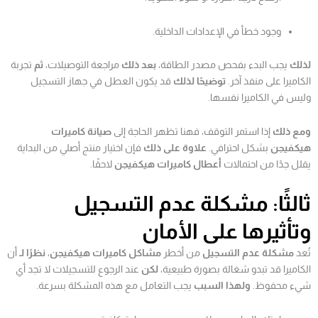
وجود خطأ في الإعدادات الداخلية.
لذلك
يجب البدء بفحص مصدر الطاقة،
بعد ذلك
مراجعة التوصيلات،
ثم
تجربة
الكاميرا على منفذ آخر.
توضيحًا لذلك
قد يكون العطل في جهاز التسجيل
وليس في الكاميرا نفسها.
ومع ذلك
إذا استمر التوقف، فهنا تظهر الحاجة إلى
صيانة كاميرات
هيكفيجن
بشكل احترافي.
علاوة على ذلك
فإن اختيار منتج أصلي من البداية
يقلل جدًا من احتمالات
أعطال كاميرات هيكفيجن
لاحقًا.
ثالثًا: مشكلة عدم التسجيل
وتأثيرها على الأمان
تُعد
مشكلة عدم التسجيل
من أخطر
مشاكل كاميرات هيكفيجن
،
نظرًا لـ
أن
الكاميرا قد تبدو شغالة بصورة طبيعية،
لكن
عند الرجوع للتسجيلات لا تجد أي
شيء محفوظ.
ولهذا السبب
يجب التعامل مع هذه المشكلة بسرعة.