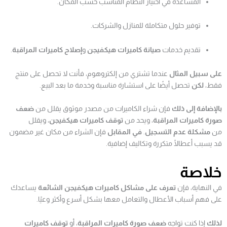
المساعدة في اختيار النظام المناسب حسب المكان.
توفير حلول متكاملة للمنازل والشركات.
تقديم خدمات
صيانة كاميرات هيكفيجن
و
إصلاح كاميرات المراقبة
.
على سبيل المثال
عندما تشتري من إلكتروهوم، فأنت لا تحصل على منتج
فقط،
لكن
تحصل أيضًا على استشارة مناسبة وخدمة ما بعد البيع.
بالإضافة إلى ذلك
فإن شراء الكاميرات من مصدر موثوق يقلل من
ضعف
صورة كاميرات المراقبة
، ويحد من
توقف كاميرات هيكفيجن
، ويقلل
من
مشكلة عدم التسجيل
.
في المقابل
فإن الشراء من مكان غير مضمون
قد يسبب أعطالًا متكررة وتكاليف إضافية.
خلاصة
في النهاية، فإن
تعرف على مشاكل كاميرات هيكفيجن الشائعة
يساعدك
على فهم أسباب الأعطال والتعامل معها بشكل أسرع وأكثر وعيًا.
لذلك
إذا كنت تواجه
ضعف صورة كاميرات المراقبة
، أو
توقف كاميرات