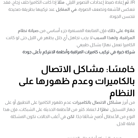
IR،
ثم
إعادة ضبط إعدادات التصوير الليلي.
مثلًا
إذا كانت الكاميرا خلف زجاج، فقد
تنعكس الأشعة وتضعف الصورة،
في المقابل
عند تركيبها بطريقة صحيحة
تتحسن الجودة.
علاوة على ذلك
فإن المتابعة المستمرة جزء أساسي من
صيانة نظام
المراقبة
،
ولهذا السبب
لا يجب تجاهل أي خلل يظهر في الليل حتى لو كانت
الكاميرا تعمل نهارًا بشكل طبيعي.
شركة خبرة في تركيب كاميرات المراقبة وأنظمة الانتركم بأعلى جودة
خامسًا: مشاكل الاتصال
بالكاميرات وعدم ظهورها على
النظام
من أبرز
مشاكل الاتصال بالكاميرات
عدم ظهور الكاميرا على التطبيق أو على
جهاز التسجيل.
نظرًا لـ
اعتماد كثير من الأنظمة الحديثة على الشبكات، فإن هذا
النوع من الأعطال أصبح شائعًا جدًا.
لكن
في أغلب الحالات تكون المشكلة
قابلة للحل.