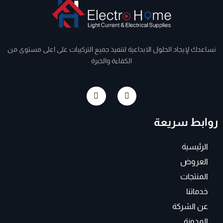
نساعدك لإيجاد الحلول الابداعية لتنفيذ جميع التركيبات على اعلى مستوى من
الكفاءة والخبرة
I
F
n
a
s
c
t
e
روابط سريعة
a
b
g
o
r
o
a
k
الرئيسية
m
-
f
العروض
المنتجات
خدماتنا
عن الشركة
المدونة