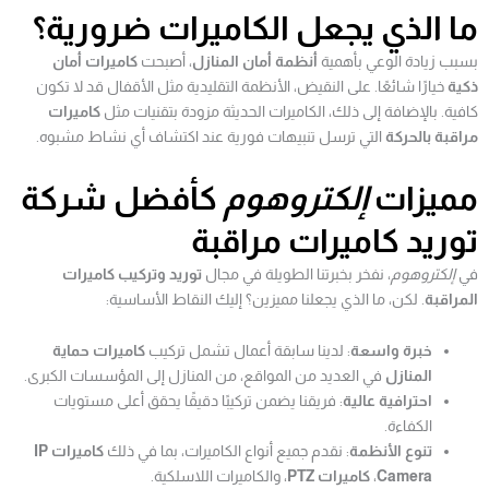
ما الذي يجعل الكاميرات ضرورية؟
بسبب زيادة الوعي بأهمية
أنظمة أمان المنازل
، أصبحت
كاميرات أمان
ذكية
خيارًا شائعًا. على النقيض، الأنظمة التقليدية مثل الأقفال قد لا تكون
كافية. بالإضافة إلى ذلك، الكاميرات الحديثة مزودة بتقنيات مثل
كاميرات
مراقبة بالحركة
التي ترسل تنبيهات فورية عند اكتشاف أي نشاط مشبوه.
مميزات
إلكتروهوم
كأفضل شركة
توريد كاميرات مراقبة
في
إلكتروهوم
، نفخر بخبرتنا الطويلة في مجال
توريد وتركيب كاميرات
المراقبة
. لكن، ما الذي يجعلنا مميزين؟ إليك النقاط الأساسية:
خبرة واسعة
: لدينا سابقة أعمال تشمل تركيب
كاميرات حماية
المنازل
في العديد من المواقع، من المنازل إلى المؤسسات الكبرى.
احترافية عالية
: فريقنا يضمن تركيبًا دقيقًا يحقق أعلى مستويات
الكفاءة.
تنوع الأنظمة
: نقدم جميع أنواع الكاميرات، بما في ذلك
كاميرات IP
Camera
،
كاميرات PTZ
، والكاميرات اللاسلكية.