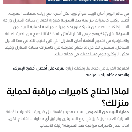
في عالم اليوم، أمان البيت هو أولوية لكل أسرة. مع زيادة معدلات السرقة،
أصبح تركيب
كاميرات مراقبة ضد السرقة
ضرورة لضمان
حماية المنزل
وراحة
البال. إذا كنت تبحث عن
شركة توريد كاميرات مراقبة لحماية البيت من
السرقة
، فإن
إلكتروهوم
هي الخيار الأمثل. لماذا؟ لأننا نجمع بين الخبرة العالية
والاحترافية في تقديم
أنظمة أمان المنازل
التي تلبي احتياجاتك. في هذا الدليل
الشامل، سنشرح لك كل ما تحتاج معرفته عن
كاميرات حماية المنازل
وكيف
يمكن لـ
إلكتروهوم
مساعدتك في حماية بيتك.
لمعرفة المزيد عن خدماتنا، يمكنك زيارة
تعرف على أفضل أجهزة الإنتركم
والبصمة وكاميرات المراقبة
.
لماذا تحتاج كاميرات مراقبة لحماية
منزلك؟
حماية البيت من اللصوص
ليست مجرد رفاهية، بل ضرورة. الكاميرات الأمنية
المنزلية تلعب دورًا كبيرًا في ردع السارقين وتوثيق أي محاولات اقتحام. لكن،
لماذا تختار
كاميرات مراقبة ضد السرقة
؟ إليك الأسباب: