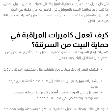
لأن كل منزل مختلف، يجب اختيار الكاميرا بناءً على احتياجاتك. على سبيل المثال،
إذا كنت تريد
مراقبة البيت بالموبايل
، فإن
كاميرات أمان ذكية
هي الخيار
الأفضل. بالمقابل، إذا كنت تبحث عن تغطية شاملة، فإن
كاميرات تصوير 360
درجة
هي الحل.
كيف تعمل كاميرات المراقبة في
حماية البيت من السرقة؟
كاميرات إنذار السرقة
ليست مجرد أجهزة تسجيل. بعبارة أخرى، هي جزء من
نظام أمان متكامل. إليك كيف تعمل:
كشف السارق بالكاميرا
: مزودة بتقنيات مثل استشعار الحركة والرؤية
الليلية.
إشعارات فورية
: ترسل تنبيهات إلى هاتفك عند اكتشاف أي حركة
غريبة.
تسجيل عالي الجودة
: تضمن
أفضل كاميرات الحماية
تسجيل
فيديوهات واضحة حتى في الإضاءة المنخفضة.
علاوة على ذلك، يمكنك تشغيل الكاميرات بسهولة باستخدام برامج مخصصة.