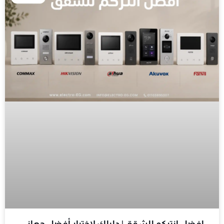
افضل انتركم للشقق | دليلك لاختيار أفضل جهاز