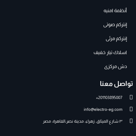
أنظمة امنيه
إنتركم صوتى
إنتركم مرئى
اسلاك تيار خفيف
دش مركزى
تواصل معنا
201103895007+
info@electro-eg.com
٣ شارع الميثاق، زهراء، مدينة نصر،القاهرة، مصر