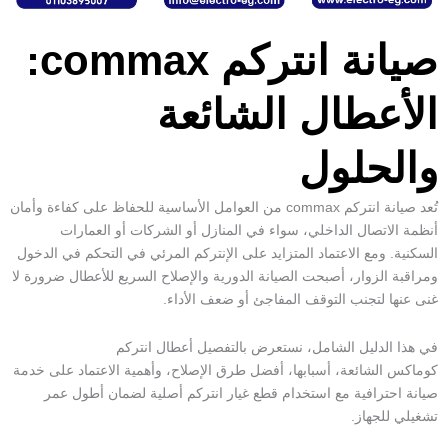
صيانة انتركم commax:
الأعطال الشائعة
والحلول
تُعد
صيانة انتركم commax
من العوامل الأساسية للحفاظ على كفاءة وأمان
أنظمة الاتصال الداخلي، سواء في المنازل أو الشركات أو العمارات
السكنية. ومع الاعتماد المتزايد على
الإنتركم المرئي
في التحكم في الدخول
ومراقبة الزوار، أصبحت الصيانة الدورية والإصلاح السريع للأعطال ضرورة لا
غنى عنها لتجنب التوقف المفاجئ أو ضعف الأداء.
في هذا الدليل الشامل، نستعرض بالتفصيل
أعطال انتركم
كوماكس
الشائعة، أسبابها، أفضل طرق الإصلاح، وأهمية الاعتماد على خدمة
صيانة احترافية مع استخدام
قطع غيار انتركم
أصلية لضمان أطول عمر
تشغيلي للجهاز.