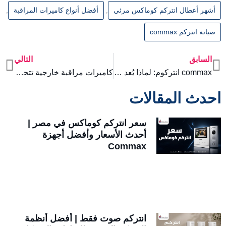
أشهر أعطال انتركم كوماكس مرئي
,
أفضل أنواع كاميرات المراقبة
,
صيانة انتركم commax
السابق
التالي
xt
Prev
commax انتركوم: لماذا يُعد من أفضل أنظمة الإنتركم في مصر؟
كاميرات مراقبة خارجية تتحمل الظروف الصعبة
احدث المقالات
سعر انتركم كوماكس في مصر |
أحدث الأسعار وأفضل أجهزة
Commax
انتركم صوت فقط | أفضل أنظمة