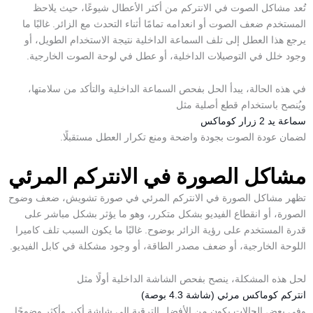
تُعد
مشاكل الصوت في الانتركم
من أكثر الأعطال شيوعًا، حيث يلاحظ
المستخدم ضعف الصوت أو انعدامه تمامًا أثناء التحدث مع الزائر. غالبًا ما
يرجع هذا العطل إلى تلف السماعة الداخلية نتيجة الاستخدام الطويل، أو
وجود خلل في التوصيلات الداخلية، أو عطل في لوحة الصوت الخارجية.
في هذه الحالة، يبدأ الحل بفحص السماعة الداخلية والتأكد من سلامتها،
ويُنصح باستخدام قطع أصلية مثل
سماعة يد 2 زرار كوماكس
لضمان عودة الصوت بجودة واضحة ومنع تكرار العطل مستقبلًا.
مشاكل الصورة في الانتركم المرئي
تظهر
مشاكل الصورة في الانتركم المرئي
في صورة تشويش، ضعف وضوح
الصورة، أو انقطاع الفيديو بشكل متكرر، وهو ما يؤثر بشكل مباشر على
قدرة المستخدم على رؤية الزائر بوضوح. غالبًا ما يكون السبب تلف كاميرا
اللوحة الخارجية، أو ضعف مصدر الطاقة، أو وجود مشكلة في كابل الفيديو.
لحل هذه المشكلة، ينصح بفحص الشاشة الداخلية أولًا مثل
انتركم كوماكس مرئي (شاشة 4.3 بوصة)
وفي بعض الحالات يكون من الأفضل الترقية إلى شاشة أكبر وأكثر وضوحًا