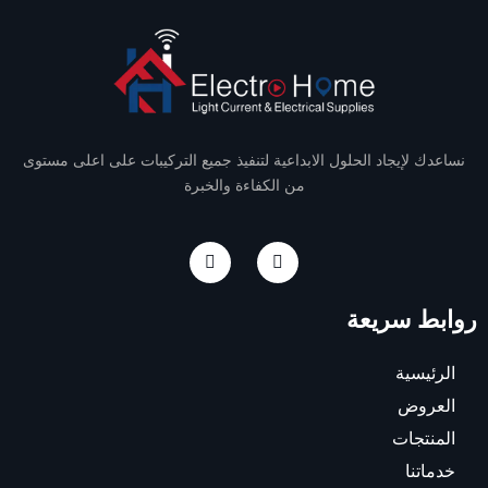
نساعدك لإيجاد الحلول الابداعية لتنفيذ جميع التركيبات على اعلى مستوى
من الكفاءة والخبرة
I
F
n
a
s
c
t
e
روابط سريعة
a
b
g
o
r
o
a
k
الرئيسية
m
-
f
العروض
المنتجات
خدماتنا