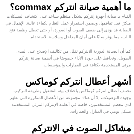
ما أهمية صيانة انتركم commax؟
القيام بـ
صيانة أجهزة إنتركم
بشكل منتظم يساعد على اكتشاف المشكلات
مبكرًا قبل تفاقمها، ويضمن استمرار عمل النظام بكفاءة عالية. الإهمال في
الصيانة قد يؤدي إلى ضعف الصوت أو الصورة، أو حتى تعطل وظيفة فتح
الباب، مما يؤثر سلبًا على
أمان المداخل
وسلاسة الاستخدام.
كما أن
الصيانة الدورية للانتركم
تقلل من تكاليف الإصلاح على المدى
الطويل، وتحافظ على جودة الأداء خصوصًا في أنظمة
صيانة إنتركم
مرئي
المستخدمة بكثافة في العمارات والمؤسسات.
أشهر أعطال انتركم كوماكس
تختلف
أعطال انتركم كوماكس
باختلاف بيئة التشغيل وطريقة التركيب
وجودة التوصيلات، إلا أن هناك مجموعة من الأعطال المتكررة التي تظهر
لدى معظم المستخدمين، خاصة في أنظمة الإنتركم المرئي المستخدمة
بشكل يومي في المنازل والعمارات.
مشاكل الصوت في الانتركم