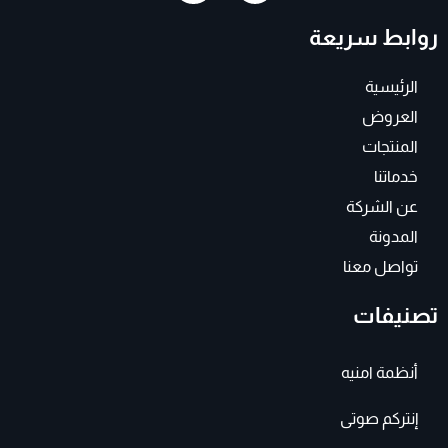
s
c
t
e
روابط سريعة
a
b
g
o
r
o
a
k
الرئيسية
m
-
f
العروض
المنتجات
خدماتنا
عن الشركة
المدونة
تواصل معنا
تصنيفات
أنظمة امنيه
إنتركم صوتى