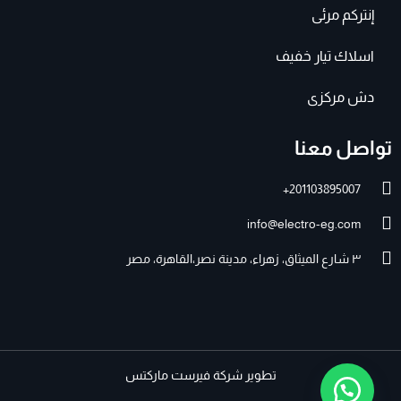
إنتركم مرئى
اسلاك تيار خفيف
دش مركزى
تواصل معنا
201103895007+
info@electro-eg.com
٣ شارع الميثاق، زهراء، مدينة نصر،القاهرة، مصر
تطوير
شركة فيرست ماركتس