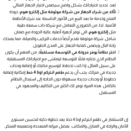
بُعد. تحديد احتياجاتك بشكل واضح سيضمن اختيار الجهاز المثالي.
تأكد من شراء الجهاز من شركة موثوقة مثل إلكترو هوم
:
جودة
المنتج وخدمة ما بعد البيع من الأمور الحاسمة عند شراء الأنظمة
الأمنية. لذا، من الضروري التعامل مع شركة ذات سمعة طيبة
مثل
إلكترو هوم
، التي توفر أجهزة أصلية عالية الجودة مع ضمان
شامل. شركة موثوقة تقدم أيضاً خدمات التركيب والصيانة، مما يمنحك
راحة البال ويضمن كفاءة الجهاز على المدى الطويل.
اختر نظاماً يوفر مرونة في التوسعة مستقبلاً:
من المهم أن يكون
النظام الذي تختاره قابلاً للتوسعة ليتماشى مع احتياجاتك المستقبلية.
على سبيل المثال، إذا كنت تخطط لتوسيع مكتبك أو إضافة وحدات
جديدة في منزلك، يجب أن يدعم
طقم انـتركم اوتا 4 خط
إمكانية إضافة
خطوط أو وحدات جديدة بسهولة دون الحاجة إلى استبدال النظام
بالكامل. هذه الميزة توفر لك الكثير من التكاليف والمجهود في
المستقبل.
إن الاستثمار في طقم انـتركم اوتا 4 خط يعد خطوة ذكية لتحسين مستوى
الأمان والراحة في المنازل والمكاتب. بفضل ميزاته المتعددة وتصميمه المبتكر،