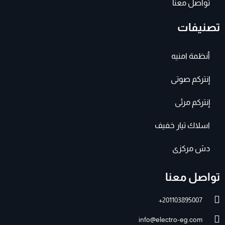
تواصل معنا
تصنيفات
أنظمة امنيه
إنتركم صوتى
إنتركم مرئى
اسلاك تيار خفيف
دش مركزى
تواصل معنا
201103895007+
info@electro-eg.com