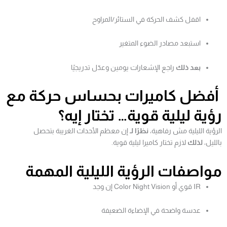
اقفل كشف الحركة في الستائر/المراوح
استبعد مصادر الضوء المتغير
بعد ذلك
راجع الإشعارات يومين وعدّل تدريجيًا
أفضل كاميرات بحساس حركة مع
رؤية ليلية قوية… تختار إيه؟
الرؤية الليلية مش رفاهية،
نظرًا لـ
إن معظم الأحداث الغريبة بتحصل
بالليل،
لذلك
لازم تختار كاميرا ليلية قوية.
مواصفات الرؤية الليلية المهمة
IR قوي أو Color Night Vision إن وجد
عدسة واضحة في الإضاءة الضعيفة