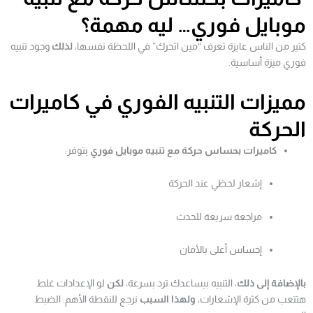
موبايل فوري… ليه مهمة؟
كتير من الناس عايزة تعرف “مين اتحرك” في اللحظة نفسها،
لذلك
وجود تنبيه
فوري ميزة أساسية.
مميزات التنبيه الفوري في كاميرات
الحركة
كاميرات بحساس حركة مع تنبيه موبايل فوري
بتوفر:
إشعار لحظي عند الحركة
مراجعة سريعة للحدث
إحساس أعلى بالأمان
بالإضافة إلى ذلك
، التنبيه بيساعدك ترد بسرعة،
لكن
لو الإعدادات غلط
هتتعب من كثرة الإشعارات،
ولهذا السبب
نرجع للنقطة الأهم: الضبط