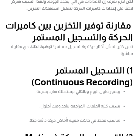
لكن
لازم تعرف إن الإعدادات هي اللي بتحدد الجودة،
ولهذا السبب
هنركز
لاحقًا على
إعدادات كاميرات الحركة لتقليل استهلاك التخزين
.
مقارنة توفير التخزين بين كاميرات
الحركة والتسجيل المستمر
ناس كتير بتسأل: أختار حركة ولا تسجيل مستمر؟
توضيحًا لذلك
دي مقارنة
مباشرة:
1) التسجيل المستمر
(Continuous Recording)
بيصور طول اليوم
وبالتالي
بيستهلك هارد بسرعة.
بسبب
كثرة الملفات، المراجعة بتاخد وقت أطول.
مناسب فقط في حالات معينة (أماكن حركة دائمة جدًا).