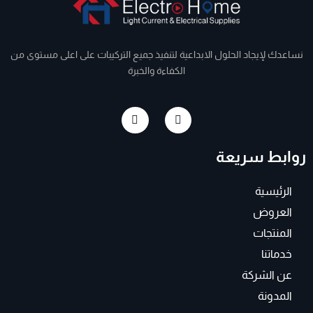
نساعدك لإيجاد الحلول الابداعية لتنفيذ جميع التركيبات على اعلى مستوى من
الكفاءة والخبرة
I
F
n
a
s
c
t
e
روابط سريعة
a
b
g
o
r
o
a
k
الرئيسية
m
-
f
العروض
المنتجات
خدماتنا
عن الشركة
المدونة