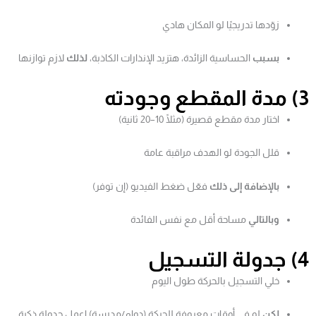
زوّدها تدريجيًا لو المكان هادي
بسبب
الحساسية الزائدة، هتزيد الإنذارات الكاذبة،
لذلك
لازم توازنها
3) مدة المقطع وجودته
اختار مدة مقطع قصيرة (مثلًا 10–20 ثانية)
قلل الجودة لو الهدف مراقبة عامة
بالإضافة إلى ذلك
فعّل ضغط الفيديو (إن توفر)
وبالتالي
مساحة أقل مع نفس الفائدة
4) جدولة التسجيل
خلي التسجيل بالحركة طول اليوم
لكن
لو في أوقات معروفة للحركة (دوام/مدرسة) اعمل جدولة ذكية