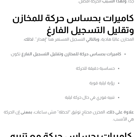
جدًا،
ولهذا السبب
الحركة أفضل.
كاميرات بحساس حركة للمخازن
وتقليل التسجيل الفارغ
المخازن غالبًا هادية،
وبالتالي
التسجيل المستمر هنا “إهدار”.
لذلك
:
كاميرات بحساس حركة للمخازن وتقليل التسجيل الفارغ
تكون:
حساسية دقيقة للحركة
رؤية ليلية قوية
تنبيه فوري في حال حركة ليلية
علاوة على ذلك
، المخزن محتاج توثيق “لحظة” مش ساعات،
بمعنى
إن الحركة
هي الأنسب.
كاميرات بحساس حركة مع تنبيه