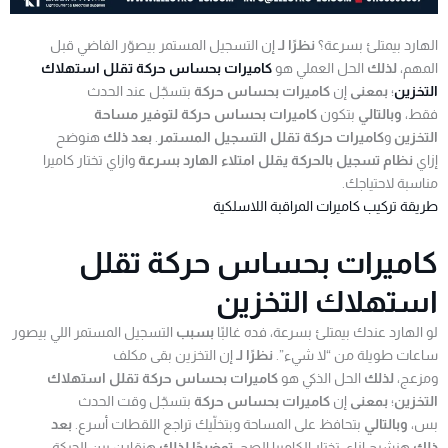
الهارد بيمتلئ بسرعة؟
نظرًا لـ
إن التسجيل المستمر بيصوّر الفاضي قبل
المهم،
لذلك
الحل العملي هو
كاميرات بحساس حركة تقلل استهلاك
التخزين
؛
بمعنى
إن
كاميرات بحساس حركة
بتسجّل عند الحدث
فقط،
وبالتالي
بتكون
كاميرات بحساس حركة لتوفير مساحة
التخزين
و
كاميرات حركة تقلل التسجيل المستمر
.
بعد ذلك
هنوضح
إزاي
نظام تسجيل بالحركة يقلل امتلاء الهارد بسرعة
وازاي تختار كاميرا
مناسبة لاحتياجك.
طريقة تركيب كاميرات المراقبة اللاسلكية
كاميرات بحساس حركة تقلل
استهلاك التخزين
لو الهارد عندك بيمتلئ بسرعة، فده غالبًا
بسبب
التسجيل المستمر اللي بيصور
ساعات طويلة من “لا شيء”.
نظرًا لـ
إن التخزين بقى مكلف
ومزعج،
لذلك
الحل الذكي هو
كاميرات بحساس حركة تقلل استهلاك
التخزين
؛
بمعنى
إن
كاميرات بحساس حركة
بتسجّل وقت الحدث
بس،
وبالتالي
بتحافظ على المساحة وبتخلّيك تراجع اللقطات أسرع.
بعد
ذلك
هنشرح إزاي تختار الكاميرا الصح،
توضيحًا لذلك
هنقارن بين الحركة