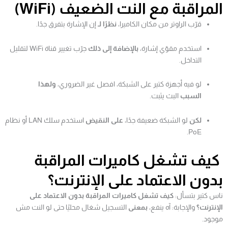
المراقبة مع النت الضعيف (WiFi)
قرّب الراوتر من مكان الكاميرا،
نظرًا لـ
إن الإشارة بتفرق جدًا.
استخدم مقوّي إشارة،
بالإضافة إلى ذلك
جرّب تغيير قناة WiFi لتقليل
التداخل.
لو فيه أجهزة كتير على الشبكة، افصل غير الضروري،
ولهذا
السبب
البث يثبت.
لكن
لو الشبكة ضعيفة جدًا،
على النقيض
استخدم سلك LAN أو نظام
PoE.
كيف تشغل كاميرات المراقبة
بدون الاعتماد على الإنترنت؟
ناس كتير بتسأل:
كيف تشغل كاميرات المراقبة بدون الاعتماد على
الإنترنت؟
والإجابة: آه ينفع،
بمعنى
التسجيل شغال محليًا حتى لو النت مش
موجود.