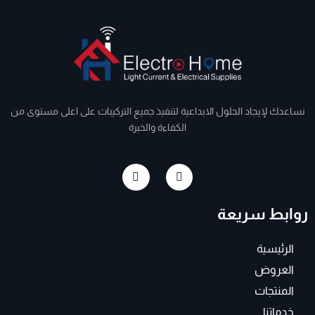
نساعدك لإيجاد الحلول الابداعية لتنفيذ جميع التركيبات على اعلى مستوى من
الكفاءة والخبرة
I
F
n
a
s
c
t
e
روابط سريعة
a
b
g
o
r
o
a
k
الرئيسية
m
-
f
العروض
المنتجات
خدماتنا