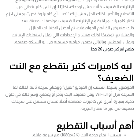
الإنترنت الضعيف
، فأنت مش لوحدك،
نظرًا لـ
إن ناس كتير بتعاني من
التقطيع والتأخير.
لذلك
الحل مش إنك “تجيب أي كاميرا وخلاص”،
بمعنى
لازم
تختار
كاميرات مراقبة مع الإنترنت الضعيف
بمواصفات معينة.
بعد
ذلك
هنعرض لك أهم المواصفات، ثم أفضل الاختيارات للمنازل
والمشاريع،
توضيحًا لذلك
هنشرح الإعدادات اللي تقلل استهلاك الإنترنت
وتقلل التقطيع،
وبالتالي
تضمن مراقبة مستقرة حتى لو الشبكة ضعيفة.
طقم انتركم صوتى 26 خط
ليه كاميرات كتير بتقطع مع النت
الضعيف؟
الموضوع بسيط،
بسبب
إن الفيديو “تقيل” وبيحتاج سرعة ثابتة.
لذلك
لما
السرعة تنزل أو الـ WiFi يبقى ضعيف، البث يتأخر أو يقطع.
ومع ذلك
في حلول
ذكية،
بعبارة أخرى
في كاميرات مصممة أصلاً عشان تشتغل على سرعات
ضعيفة من غير ما تنهار التجربة.
أهم أسباب التقطيع
بسبب
ارتفاع جودة البث (1080p/2K) مع سرعة قليلة.