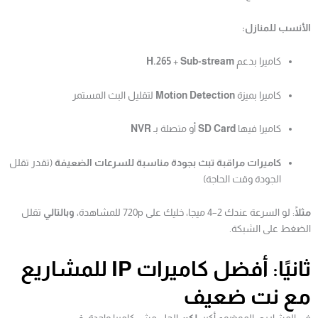
الأنسب للمنازل:
كاميرا بدعم
Sub-stream
+
H.265
كاميرا بميزة
Motion Detection
لتقليل البث المستمر
كاميرا فيها
SD Card
أو متصلة بـ
NVR
كاميرات مراقبة تبث بجودة مناسبة للسرعات الضعيفة
(تقدر تقلل
الجودة وقت الحاجة)
مثلًا
: لو السرعة عندك 2–4 ميجا، خليك على 720p للمشاهدة،
وبالتالي
تقلل
الضغط على الشبكة.
ثانيًا: أفضل كاميرات IP للمشاريع
مع نت ضعيف
في المشاريع، الموضوع أكبر،
لكن
الحل مش كاميرا واحدة،
في