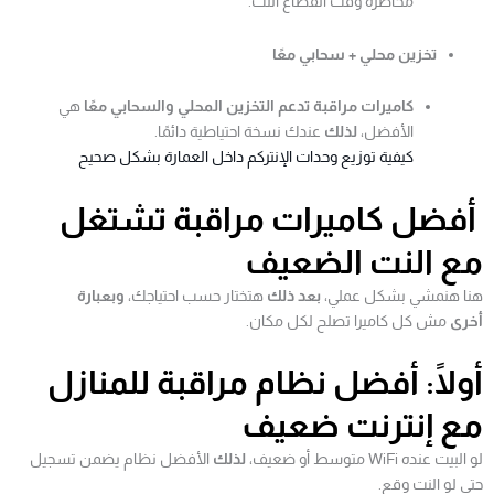
مخاطرة وقت انقطاع النت.
تخزين محلي + سحابي معًا
كاميرات مراقبة تدعم التخزين المحلي والسحابي معًا
هي
الأفضل،
لذلك
عندك نسخة احتياطية دائمًا.
كيفية توزيع وحدات الإنتركم داخل العمارة بشكل صحيح
أفضل كاميرات مراقبة تشتغل
مع النت الضعيف
هنا هنمشي بشكل عملي،
بعد ذلك
هتختار حسب احتياجك،
وبعبارة
أخرى
مش كل كاميرا تصلح لكل مكان.
أولًا: أفضل نظام مراقبة للمنازل
مع إنترنت ضعيف
لو البيت عنده WiFi متوسط أو ضعيف،
لذلك
الأفضل نظام يضمن تسجيل
حتى لو النت وقع.