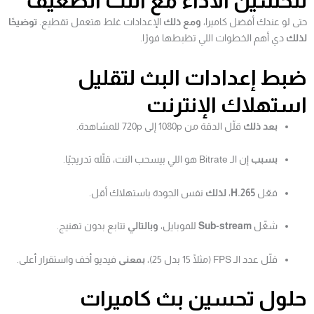
لتحسين الأداء مع النت الضعيف
حتى لو عندك أفضل كاميرا،
ومع ذلك
الإعدادات غلط هتعمل تقطيع.
توضيحًا
لذلك
دي أهم الخطوات اللي تظبطها فورًا.
ضبط إعدادات البث لتقليل
استهلاك الإنترنت
بعد ذلك
قلّل الدقة من 1080p إلى 720p للمشاهدة.
بسبب
إن الـ Bitrate هو اللي بيسحب النت، قلّله تدريجيًا.
فعّل
H.265
،
لذلك
نفس الجودة باستهلاك أقل.
شغّل
Sub-stream
للموبايل،
وبالتالي
تتابع بدون تهنيج.
قلّل عدد الـ FPS (مثلًا 15 بدل 25)،
بمعنى
فيديو أخف واستقرار أعلى.
حلول تحسين بث كاميرات