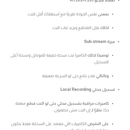
ضغط فيديو H.265/H.265+
بمعنى
نفس الجودة تقريبًا مع استهلاك أقل للنت.
لذلك
يقل التقطيع ويزيد ثبات البث.
ميزة Sub-stream
توضيحًا لذلك
الكاميرا تبث نسخة خفيفة للموبايل ونسخة أعلى
للتسجيل.
وبالتالي
تقدر تتابع حتى لو السرعة ضعيفة.
تسجيل محلي Local Recording
كاميرات مراقبة بتسجيل محلي حتى لو النت قطع
مهمة
جدًا،
نظرًا لـ
إن النت مش مضمون.
على النقيض
الكاميرات اللي بتعتمد على السحابة فقط بتكون