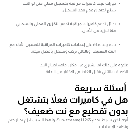
خيارات فيها
كاميرات مراقبة بتسجيل محلي حتى لو النت
قطع
لضمان عدم فقد التسجيل.
بدائل تدعم
كاميرات مراقبة تدعم التخزين المحلي والسحابي
معًا
لمزيد من الأمان.
دعم يساعدك على
إعدادات كاميرات المراقبة لتحسين الأداء مع
النت الضعيف
،
وبالتالي
تركب وتشغل بأفضل نتيجة.
علاوة على ذلك
لما تشتري من مكان فاهم احتياج النت
الضعيف،
بالتالي
بتقلل الغلط في الاختيار من البداية.
أسئلة سريعة
هل في كاميرات فعلاً بتشتغل
بدون تقطيع مع نت ضعيف؟
أيوه،
لكن
بشرط تدعم H.265 وSub-stream،
ولهذا السبب
لازم تختار صح
وتظبط الإعدادات.