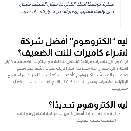
محلي).
توضيحًا لذلك
الثلاثي ده بيقلل التقطيع بشكل
كبير،
ولهذا السبب
بيعتبر أفضل اختيار للنت الضعيف.
ليه “الكتروهوم” أفضل شركة
لشراء كاميرات للنت الضعيف؟
لو بتدور على
كاميرات مراقبة تشتغل بكفاءة مع الإنترنت الضعيف
، فاختيار
المكان اللي تشتري منه مهم جدًا،
نظرًا لـ
إنك محتاج ترشيح صح ودعم
حقيقي.
لذلك
بنرشّح
الكتروهوم
كأفضل شركة لشراء
كاميرات مراقبة مع
الإنترنت الضعيف
،
بمعنى
بتساعدك تختار النوع المناسب حسب بيتك أو
مشروعك.
ليه الكتروهوم تحديدًا؟
ترشيحات مناسبة لـ
أفضل كاميرات مراقبة تشتغل مع النت
الضعيف
حسب احتياجك.