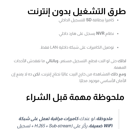
طرق التشغيل بدون إنترنت
كاميرا ببطاقة
SD
للتسجيل الداخلي.
نظام
NVR
يسجل على هارد داخلي.
توصيل الكاميرات على شبكة داخلية LAN فقط.
لذلك
حتى لو النت قطع، التسجيل مستمر،
وبالتالي
ما تفقدش الأحداث
المهمة.
ومع ذلك
المشاهدة من خارج البيت غالبًا تحتاج إنترنت،
لكن
ده لا يمنع إن
الأمان الأساسي موجود محليًا.
ملحوظة مهمة قبل الشراء
ملحوظة:
لو عندك
كاميرات مراقبة تعمل على شبكة
WiFi ضعيفة
، ركّز على (H.265 + Sub-stream + تسجيل