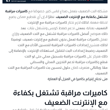
مشكلة النت الضعيف بتعمل صداع لناس كتير، خصوصًا مع
كاميرات مراقبة
تشتغل بكفاءة مع الإنترنت الضعيف
.
نظرًا لـ
إن أي تقطيع ممكن يضيع
لحظة مهمة،
لذلك
لازم تختار
كاميرات مراقبة مع الإنترنت
الضعيف
بعناية،
بمعنى
تدعم ضغط كويس وتشتغل بثبات.
بعد
ذلك
هنوضح
أفضل كاميرات مراقبة تشتغل مع النت الضعيف
وإزاي
تعمل
كاميرات مراقبة تعمل بدون تقطيع مع إنترنت ضعيف
،
توضيحًا
لذلك
هنشرح
إعدادات كاميرات المراقبة لتحسين الأداء مع النت
الضعيف
و
ضبط إعدادات البث لتقليل استهلاك الإنترنت
.
بالإضافة إلى
ذلك
هنركز على
كاميرات مراقبة بتسجيل محلي حتى لو النت
قطع
و
كاميرات مراقبة تدعم التخزين المحلي والسحابي
معًا
،
وبالتالي
هتعرف كمان
حلول تحسين بث كاميرات المراقبة مع النت
الضعيف
.
متى تحتاج إنتركم بكاميرا في المنزل أو العمارة
كاميرات مراقبة تشتغل بكفاءة
مع الإنترنت الضعيف
لو النت عندك ضعيف وبتدور على
كاميرات مراقبة تشتغل بكفاءة مع