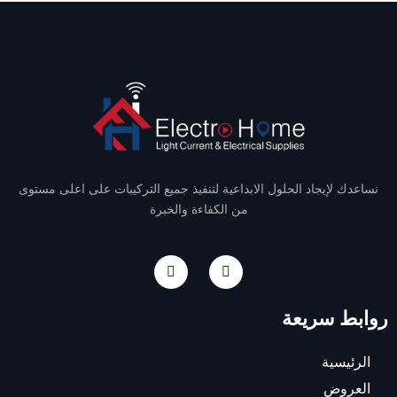
نساعدك لإيجاد الحلول الابداعية لتنفيذ جميع التركيبات على اعلى مستوى
من الكفاءة والخبرة
I
F
n
a
s
c
t
e
روابط سريعة
a
b
g
o
r
o
a
k
الرئيسية
m
-
f
العروض