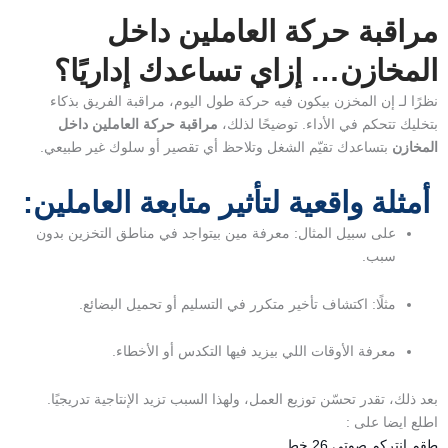
مراقبة حركة العاملين داخل
المخازن… إزاي تساعدك إداريًا؟
نظرًا لـ إن المخزن بيكون فيه حركة طول اليوم، مراقبة الفريق بذكاء
بتخليك تتحكم في الأداء. توضيحًا لذلك،
مراقبة حركة العاملين داخل
المخازن
بتساعدك تقيّم الشغل وتلاحظ أي تقصير أو سلوك غير طبيعي.
أمثلة واقعية لتأثير متابعة العاملين:
على سبيل المثال: معرفة مين بيتواجد في مناطق التخزين بدون
سبب.
مثلًا: اكتشاف تأخير متكرر في التسليم أو تحميل البضائع.
معرفة الأوقات اللي بيزيد فيها التكدس أو الأخطاء.
بعد ذلك، تقدر تحسّن توزيع العمل، ولهذا السبب تزيد الإنتاجية تدريجيًا.
اطلع ايضا على :
طقم انتركم صوتى 26 خط