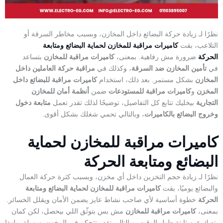
نظرًا لـ زيادة حركة البضائع داخل المخازن، وبسبب مخاطر السرقة أو
التلاعب، بقت
كاميرات مراقبة للمخازن لحماية البضائع ومتابعة
الحركة
ضرورة مش رفاهية. بمعنى،
كاميرات مراقبة للمخازن
بتساعد
في
تأمين المخازن ضد السرقة
، وكذلك في
مراقبة حركة العاملين داخل
المخازن
بشكل مستمر. بعد ذلك، استخدام
كاميرات مراقبة للبضائع داخل
المخزن
و
كاميرات مراقبة للمستودعات
ضمن
أنظمة أمان للمخازن
التجارية
بيخليك تتابع كل التفاصيل، توضيحًا لذلك تقدر تعمل
متابعة دخول
وخروج البضائع بالكاميرات
، وبالتالي تحمي شغلك بشكل أقوى.
كاميرات مراقبة للمخازن لحماية
البضائع ومتابعة الحركة
نظرًا لـ زيادة حجم التخزين داخل أي مخزن، وبسبب كثرة حركة العمال
والبضائع يوميًا، بقت
كاميرات مراقبة للمخازن لحماية البضائع ومتابعة
الحركة
خطوة أساسية لأي صاحب نشاط عايز يضمن الأمان ويقلل الخسائر.
بمعنى،
كاميرات مراقبة للمخازن
مش بس بتوثّق اللي بيحصل، لكن كمان
بتديك عين ثابتة طول الوقت، وبالتالي تقدر تتحكم في المخزن بسهولة. ولهذا