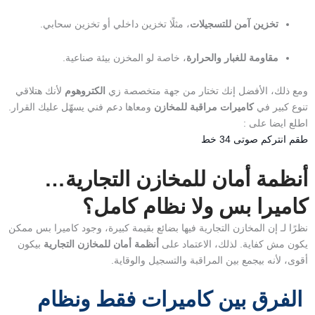
تخزين آمن للتسجيلات
، مثلًا تخزين داخلي أو تخزين سحابي.
مقاومة للغبار والحرارة
، خاصة لو المخزن بيئة صناعية.
ومع ذلك، الأفضل إنك تختار من جهة متخصصة زي
الكتروهوم
لأنك هتلاقي
تنوع كبير في
كاميرات مراقبة للمخازن
ومعاها دعم فني يسهّل عليك القرار.
اطلع ايضا على :
طقم انتركم صوتى 34 خط
أنظمة أمان للمخازن التجارية…
كاميرا بس ولا نظام كامل؟
نظرًا لـ إن المخازن التجارية فيها بضائع بقيمة كبيرة، وجود كاميرا بس ممكن
يكون مش كفاية. لذلك، الاعتماد على
أنظمة أمان للمخازن التجارية
بيكون
أقوى، لأنه بيجمع بين المراقبة والتسجيل والوقاية.
الفرق بين كاميرات فقط ونظام