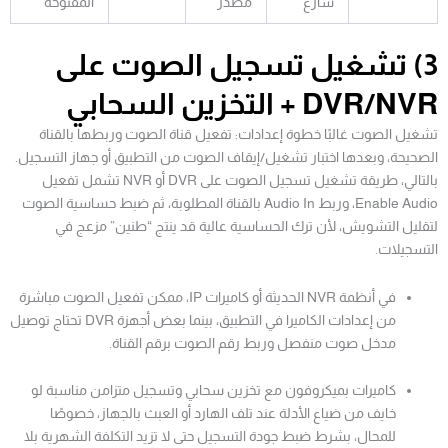
شارع
مصدر
المفتوحة
3) تشغيل تسجيل الصوت على
DVR/NVR + التخزين السحابي
تشغيل الصوت غالبًا خطوة إعدادات: تفعيل قناة الصوت وربطها بالقناة
الصحيحة، وبعدها اختبار تشغيل/إيقاف الصوت من التطبيق أو جهاز التسجيل.
بالتالي، طريقة تشغيل تسجيل الصوت على DVR أو NVR تشمل تفعيل
Enable Audio، وربط Audio In بالقناة المطلوبة، ثم ضبط حساسية الصوت
لتقليل التشويش، لأن ترك الحساسية عالية قد ينتج “طنين” مزعج في
التسجيلات.
في أنظمة NVR الحديثة أو كاميرات IP، ممكن تفعيل الصوت مباشرة
من إعدادات الكاميرا في التطبيق، بينما بعض أجهزة DVR تحتاج توصيل
مدخل صوت منفصل وربط رقم الصوت برقم القناة.
كاميرات بميكروفون مع تخزين سحابي وتسجيل متزامن مناسبة لو
خايف من ضياع الأدلة عند تلف الهارد أو العبث بالجهاز، خصوصًا
للمحال، بشرط ضبط جودة التسجيل حتى لا تزيد التكلفة الشهرية بلا