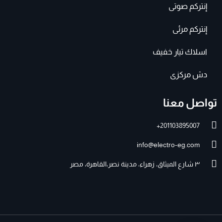
إنتركم صوتى
إنتركم مرئى
اسلاك تيار خفيف
دش مركزى
تواصل معنا
201103895007+
info@electro-eg.com
٣ شارع الميثاق، زهراء، مدينة نصر،القاهرة، مصر