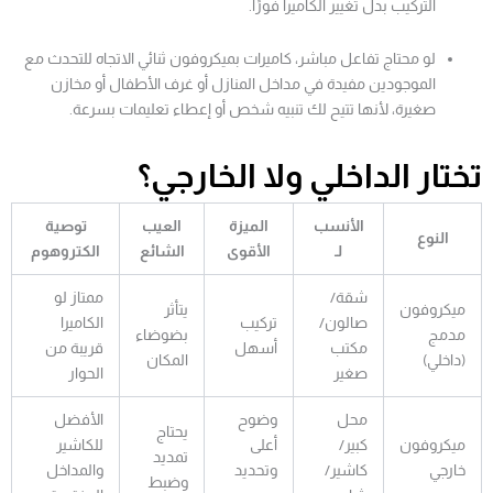
التركيب بدل تغيير الكاميرا فورًا.
لو محتاج تفاعل مباشر، كاميرات بميكروفون ثنائي الاتجاه للتحدث مع
الموجودين مفيدة في مداخل المنازل أو غرف الأطفال أو مخازن
صغيرة، لأنها تتيح لك تنبيه شخص أو إعطاء تعليمات بسرعة.
تختار الداخلي ولا الخارجي؟
الأنسب
الميزة
العيب
توصية
النوع
لـ
الأقوى
الشائع
الكتروهوم
شقة/
ممتاز لو
ميكروفون
يتأثر
صالون/
تركيب
الكاميرا
مدمج
بضوضاء
مكتب
أسهل
قريبة من
(داخلي)
المكان
صغير
الحوار
محل
وضوح
الأفضل
يحتاج
ميكروفون
كبير/
أعلى
للكاشير
تمديد
خارجي
كاشير/
وتحديد
والمداخل
وضبط