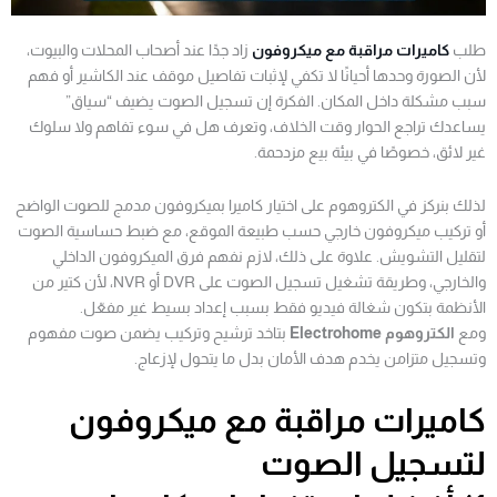
طلب
كاميرات مراقبة مع ميكروفون
زاد جدًا عند أصحاب المحلات والبيوت،
لأن الصورة وحدها أحيانًا لا تكفي لإثبات تفاصيل موقف عند الكاشير أو فهم
سبب مشكلة داخل المكان. الفكرة إن تسجيل الصوت يضيف “سياق”
يساعدك تراجع الحوار وقت الخلاف، وتعرف هل في سوء تفاهم ولا سلوك
غير لائق، خصوصًا في بيئة بيع مزدحمة.
لذلك بنركز في الكتروهوم على اختيار كاميرا بميكروفون مدمج للصوت الواضح
أو تركيب ميكروفون خارجي حسب طبيعة الموقع، مع ضبط حساسية الصوت
لتقليل التشويش. علاوة على ذلك، لازم نفهم فرق الميكروفون الداخلي
والخارجي، وطريقة تشغيل تسجيل الصوت على DVR أو NVR، لأن كتير من
الأنظمة بتكون شغالة فيديو فقط بسبب إعداد بسيط غير مفعّل.
ومع
الكتروهوم Electrohome
بتاخد ترشيح وتركيب يضمن صوت مفهوم
وتسجيل متزامن يخدم هدف الأمان بدل ما يتحول لإزعاج.
كاميرات مراقبة مع ميكروفون
لتسجيل الصوت