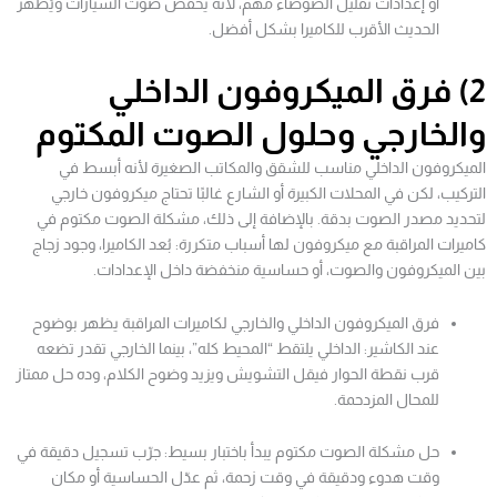
أو إعدادات تقليل الضوضاء مهم، لأنه يخفض صوت السيارات ويُظهر
الحديث الأقرب للكاميرا بشكل أفضل.
2) فرق الميكروفون الداخلي
والخارجي وحلول الصوت المكتوم
الميكروفون الداخلي مناسب للشقق والمكاتب الصغيرة لأنه أبسط في
التركيب، لكن في المحلات الكبيرة أو الشارع غالبًا تحتاج ميكروفون خارجي
لتحديد مصدر الصوت بدقة. بالإضافة إلى ذلك، مشكلة الصوت مكتوم في
كاميرات المراقبة مع ميكروفون لها أسباب متكررة: بُعد الكاميرا، وجود زجاج
بين الميكروفون والصوت، أو حساسية منخفضة داخل الإعدادات.
فرق الميكروفون الداخلي والخارجي لكاميرات المراقبة يظهر بوضوح
عند الكاشير: الداخلي يلتقط “المحيط كله”، بينما الخارجي تقدر تضعه
قرب نقطة الحوار فيقل التشويش ويزيد وضوح الكلام، وده حل ممتاز
للمحال المزدحمة.
حل مشكلة الصوت مكتوم يبدأ باختبار بسيط: جرّب تسجيل دقيقة في
وقت هدوء ودقيقة في وقت زحمة، ثم عدّل الحساسية أو مكان