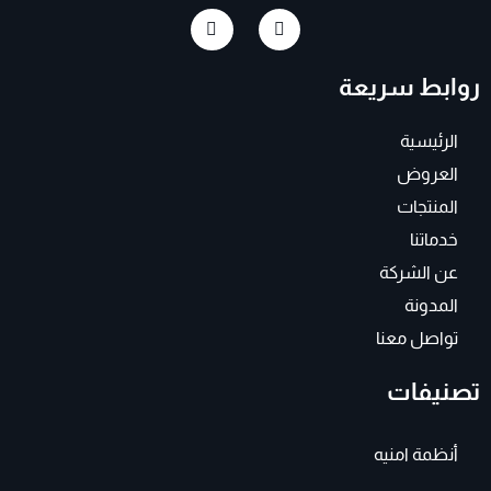
I
F
n
a
s
c
t
e
روابط سريعة
a
b
g
o
r
o
a
k
الرئيسية
m
-
f
العروض
المنتجات
خدماتنا
عن الشركة
المدونة
تواصل معنا
تصنيفات
أنظمة امنيه