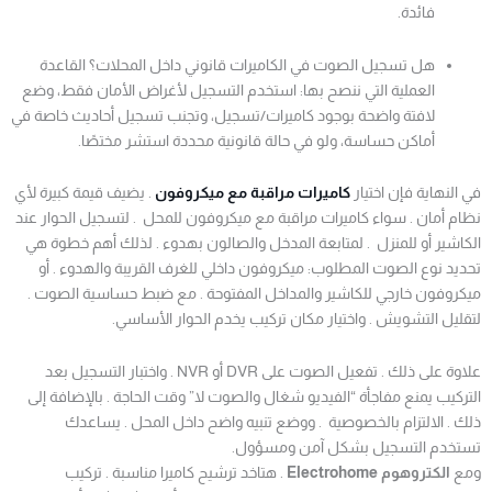
فائدة.
هل تسجيل الصوت في الكاميرات قانوني داخل المحلات؟ القاعدة
العملية التي ننصح بها: استخدم التسجيل لأغراض الأمان فقط، وضع
لافتة واضحة بوجود كاميرات/تسجيل، وتجنب تسجيل أحاديث خاصة في
أماكن حساسة، ولو في حالة قانونية محددة استشر مختصًا.
في النهاية فإن اختيار
كاميرات مراقبة مع ميكروفون
. يضيف قيمة كبيرة لأي
نظام أمان . سواء كاميرات مراقبة مع ميكروفون للمحل . لتسجيل الحوار عند
الكاشير أو للمنزل . لمتابعة المدخل والصالون بهدوء . لذلك أهم خطوة هي
تحديد نوع الصوت المطلوب: ميكروفون داخلي للغرف القريبة والهدوء . أو
ميكروفون خارجي للكاشير والمداخل المفتوحة . مع ضبط حساسية الصوت .
لتقليل التشويش . واختيار مكان تركيب يخدم الحوار الأساسي.
علاوة على ذلك . تفعيل الصوت على DVR أو NVR . واختبار التسجيل بعد
التركيب يمنع مفاجأة “الفيديو شغال والصوت لا” وقت الحاجة . بالإضافة إلى
ذلك . الالتزام بالخصوصية . ووضع تنبيه واضح داخل المحل . يساعدك
تستخدم التسجيل بشكل آمن ومسؤول.
ومع
الكتروهوم Electrohome
. هتاخد ترشيح كاميرا مناسبة . تركيب