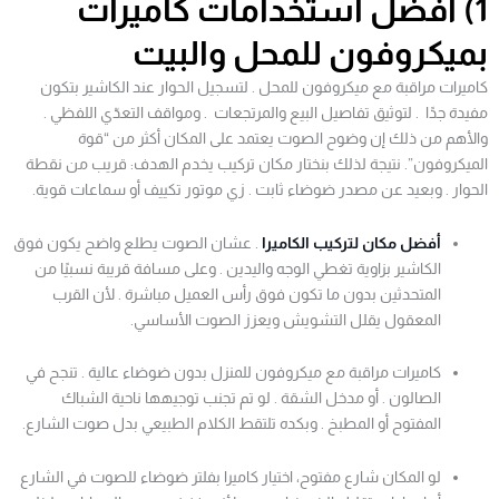
1) أفضل استخدامات كاميرات
بميكروفون للمحل والبيت
كاميرات مراقبة مع ميكروفون للمحل . لتسجيل الحوار عند الكاشير بتكون
مفيدة جدًا . لتوثيق تفاصيل البيع والمرتجعات . ومواقف التعدّي اللفظي .
والأهم من ذلك إن وضوح الصوت يعتمد على المكان أكثر من “قوة
الميكروفون”. نتيجة لذلك بنختار مكان تركيب يخدم الهدف: قريب من نقطة
الحوار . وبعيد عن مصدر ضوضاء ثابت . زي موتور تكييف أو سماعات قوية.
أفضل مكان لتركيب الكاميرا
. عشان الصوت يطلع واضح يكون فوق
الكاشير بزاوية تغطي الوجه واليدين . وعلى مسافة قريبة نسبيًا من
المتحدثين بدون ما تكون فوق رأس العميل مباشرة . لأن القرب
المعقول يقلل التشويش ويعزز الصوت الأساسي.
كاميرات مراقبة مع ميكروفون للمنزل بدون ضوضاء عالية . تنجح في
الصالون . أو مدخل الشقة . لو تم تجنب توجيهها ناحية الشباك
المفتوح أو المطبخ . وبكده تلتقط الكلام الطبيعي بدل صوت الشارع.
لو المكان شارع مفتوح، اختيار كاميرا بفلتر ضوضاء للصوت في الشارع