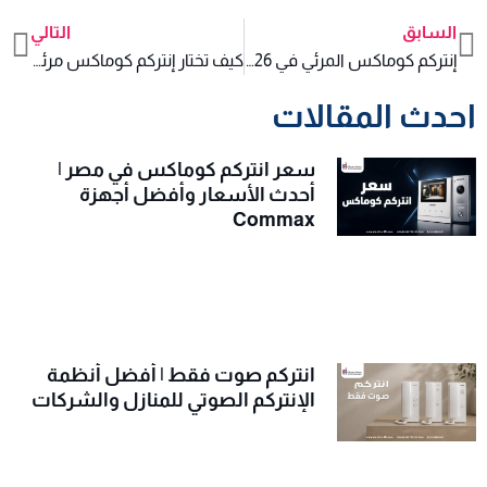
السابق
التالي
xt
Prev
إنتركم كوماكس المرئي في 2026 بأسعار تبدأ من 5250 جنيه فقط
كيف تختار إنتركم كوماكس مرئي مزود بكارت ذاكرة؟ دليل الشراء لعام 2026
احدث المقالات
سعر انتركم كوماكس في مصر |
أحدث الأسعار وأفضل أجهزة
Commax
انتركم صوت فقط | أفضل أنظمة
الإنتركم الصوتي للمنازل والشركات