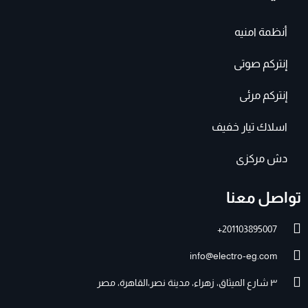
أنظمة امنيه
إنتركم صوتى
إنتركم مرئى
اسلاك تيار خفيف
دش مركزى
تواصل معنا
201103895007+
info@electro-eg.com
٣ شارع الميثاق، زهراء، مدينة نصر،القاهرة، مصر