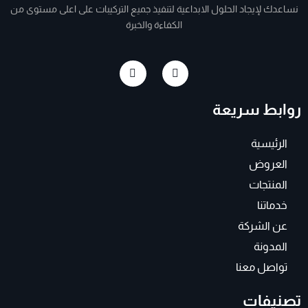
نساعدك لإيجاد الحلول الابداعية لتنفيذ جميع التركيبات على اعلى مستوى من
الكفاءة والخبرة
I
F
n
a
s
c
t
e
روابط سريعة
a
b
g
o
r
o
a
k
الرئيسية
m
-
f
العروض
المنتجات
خدماتنا
عن الشركة
المدونة
تواصل معنا
تصنيفات