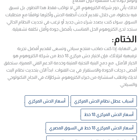
وتوفّر جودة بث مستقرة دون انقطاع.
لذلك يأتي دور شركة الكتروهوم، التي لا تواكب فقط هذا التطور، بل تسبق
فيه بخطوة، من خلال تقديم أحدث أنظمة الدش وأكثرها توافقًا مع متطلبات
السوق. سواء كنت بصدد شراء دش جديد أو ترغب في تحديث النظام الحالي،
ستجد لدى الكتروهوم الحل المناسب بأفضل جودة وأقل تكلفة تشغيلية.
الختام:
فى النهاية، إذا كنت صاحب منتجع سياحي وتسعى لتقديم أفضل تجربة
ترفيهية لنزلائك، فإن اختيار دش مركزي 18 خط من شركة الكتروهوم هو
الخيار الأمثل. مع دمج البنية التحتية المتينة وخدمة الدعم الفني المميزة، ستحقق
أقصى درجات الجودة والاستقرار في بث القنوات. ابدأ الآن بتحديث نظام البث
لديك واطلب استشارة من خبراء الكتروهوم، شركاؤك في النجاح التكنولوجي
والسياحي.
أسباب عطل نظام الدش المركزي
,
أسعار الدش المركزي
,
أسعار الدش المركزي 18 خط
,
أسعار الدش المركزي 18 خط في السوق المصري
,