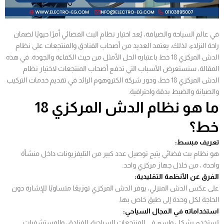
في عالم السياحة والضيافة، يُعد اختيار نظام البث الفضائي أمرًا حيويًا لضمان
راحة النزلاء، لذلك، يعتمد العديد من أصحاب الفنادق والمنتجعات على نظام
الدش المركزي 18 خط باعتباره الحل الأمثل من حيث الكفاءة والجودة. في هذه
المقالة، سنستعرض الأسباب التي تدفع أصحاب المنتجعات لاختيار نظام
الدش المركزي 18 خط، ودور شركة الكتروهوم الرائد في تقديم خدمات التركيب
والصيانة والضبط بدقة واحترافية.
ما هو نظام الدش المركزي 18
خط؟
تعريف مبسط:
هو نظام بث فضائي يتيح توصيل عدد كبير من التليفزيونات داخل منشأة
واحدة ، من خلال جهاز مركزي واحد.
الفرق عن الأنظمة التقليدية:
على عكس الدش المنزلي، يوفر الدش المركزي توزيعًا متساويًا للإشارة دون
الحاجة لكل وحدة إلى طبق خاص بها.
استخداماته في المجال السياحي:
يُستخدم بشكل واسع في المنتجعات السياحية، الفنادق، والمستشفيات