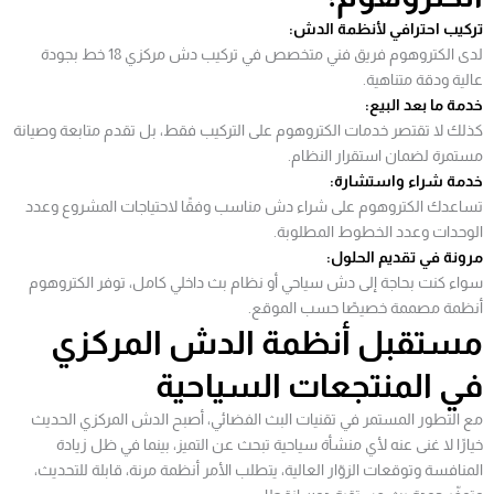
تركيب احترافي لأنظمة الدش:
لدى الكتروهوم فريق فني متخصص في تركيب دش مركزي 18 خط بجودة
عالية ودقة متناهية.
خدمة ما بعد البيع:
كذلك لا تقتصر خدمات الكتروهوم على التركيب فقط، بل تقدم متابعة وصيانة
مستمرة لضمان استقرار النظام.
خدمة شراء واستشارة:
تساعدك الكتروهوم على شراء دش مناسب وفقًا لاحتياجات المشروع وعدد
الوحدات وعدد الخطوط المطلوبة.
مرونة في تقديم الحلول:
سواء كنت بحاجة إلى دش سياحي أو نظام بث داخلي كامل، توفر الكتروهوم
أنظمة مصممة خصيصًا حسب الموقع.
مستقبل أنظمة الدش المركزي
في المنتجعات السياحية
مع التطور المستمر في تقنيات البث الفضائي، أصبح الدش المركزي الحديث
خيارًا لا غنى عنه لأي منشأة سياحية تبحث عن التميز، بينما في ظل زيادة
المنافسة وتوقعات الزوّار العالية، يتطلب الأمر أنظمة مرنة، قابلة للتحديث،