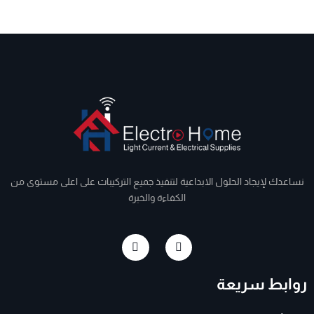
نساعدك لإيجاد الحلول الابداعية لتنفيذ جميع التركيبات على اعلى مستوى من
الكفاءة والخبرة
I
F
n
a
s
c
t
e
روابط سريعة
a
b
g
o
r
o