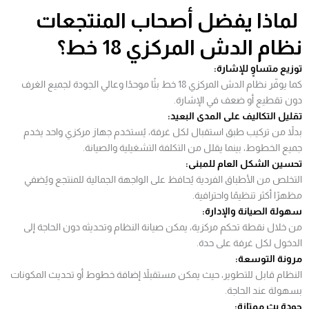
لماذا يفضل أصحاب المنتجعات
نظام الدش المركزي 18 خط؟
توزيع متساوٍ للإشارة:
كما يوفّر نظام الدش المركزي 18 خط بثًا موحدًا وعالي الجودة لجميع الغرف
دون تقطيع أو ضعف في الإشارة.
تقليل التكاليف على المدى البعيد:
بدلاً من تركيب طبق استقبال لكل غرفة، يُستخدم جهاز مركزي واحد يخدم
جميع الخطوط، بينما يقلل من التكلفة التشغيلية والصيانة.
تحسين الشكل العام للمبنى:
التخلص من الأطباق الفردية يُحافظ على الواجهة الجمالية للمنتجع ويُضفي
مظهرًا أكثر تنظيمًا واحترافية.
سهولة الصيانة والإدارة:
من خلال نقطة تحكم مركزية، يمكن صيانة النظام وتحديثه دون الحاجة إلى
الدخول لكل غرفة على حدة.
مرونة التوسعة:
النظام قابل للتطوير، حيث يمكن مستقبلاً إضافة خطوط أو تحديث المكونات
بسهولة عند الحاجة.
جودة بث ممتازة: