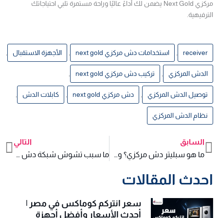
مركزي Next Gold يضمن لك أداءً عاليًا وراحة مستمرة تلبي احتياجاتك
الترفيهية.
receiver
,
استخدامات دش مركزي next gold
,
الأجهزة الاستقبال
,
الدش المركزي
,
تركيب دش مركزي next gold
,
توصيل الدش المركزي
,
دش مركزي next gold
,
كابلات الدش
,
نظام الدش المركزي
السابق
التالي
xt
Prev
ما هو سبليتر دش مركزي؟ وما هي استخداماته؟
ما سبب تشوش شبكة دش مركزى؟ وكيف يمكن تجنب التشويش؟
احدث المقالات
سعر انتركم كوماكس في مصر |
أحدث الأسعار وأفضل أجهزة