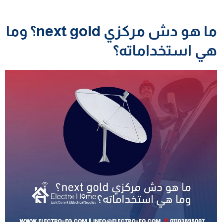
ما هو دش مركزي next gold؟ وما
هي استخداماته؟