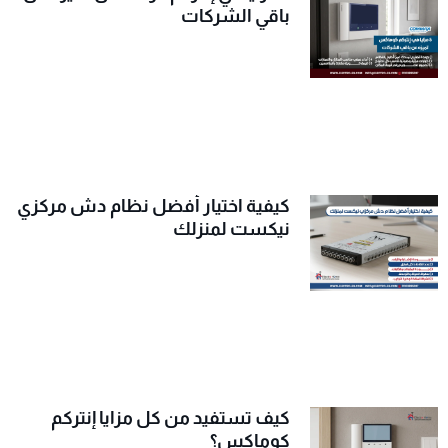
باقي الشركات
كيفية اختيار أفضل نظام دش مركزي
نيكست لمنزلك
كيف تستفيد من كل مزايا إنتركم
كوماكس؟