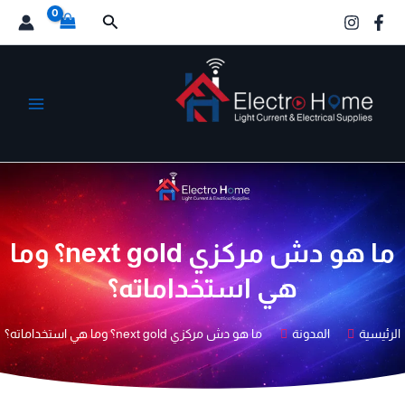
خطي
البحث
لى
لمحتوى
الكترو هوم
ما هو دش مركزي next gold؟ وما
هي استخداماته؟
الرئيسية
المدونة
ما هو دش مركزي next gold؟ وما هي استخداماته؟