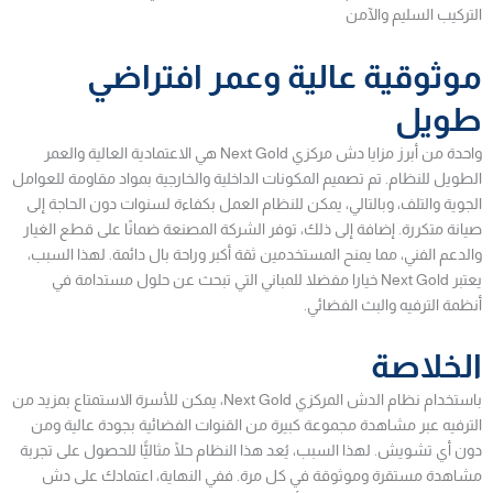
التركيب السليم والآمن
موثوقية عالية وعمر افتراضي
طويل
واحدة من أبرز مزايا دش مركزي Next Gold هي الاعتمادية العالية والعمر
الطويل للنظام. تم تصميم المكونات الداخلية والخارجية بمواد مقاومة للعوامل
الجوية والتلف، وبالتالي، يمكن للنظام العمل بكفاءة لسنوات دون الحاجة إلى
صيانة متكررة. إضافة إلى ذلك، توفر الشركة المصنعة ضمانًا على قطع الغيار
والدعم الفني، مما يمنح المستخدمين ثقة أكبر وراحة بال دائمة. لهذا السبب،
يعتبر Next Gold خيارا مفضلا للمباني التي تبحث عن حلول مستدامة في
أنظمة الترفيه والبث الفضائي.
الخلاصة
باستخدام نظام الدش المركزي Next Gold، يمكن للأسرة الاستمتاع بمزيد من
الترفيه عبر مشاهدة مجموعة كبيرة من القنوات الفضائية بجودة عالية ومن
دون أي تشويش. لهذا السبب، يُعد هذا النظام حلًا مثاليًّا للحصول على تجربة
مشاهدة مستقرة وموثوقة في كل مرة. ففي النهاية، اعتمادك على دش