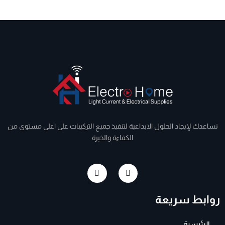
نساعدك لإيجاد الحلول الابداعية لتنفيذ جميع التركيبات على اعلى مستوى من
الكفاءة والخبرة
I
F
n
a
s
c
t
e
روابط سريعة
a
b
g
o
r
o
a
k
الرئيسية