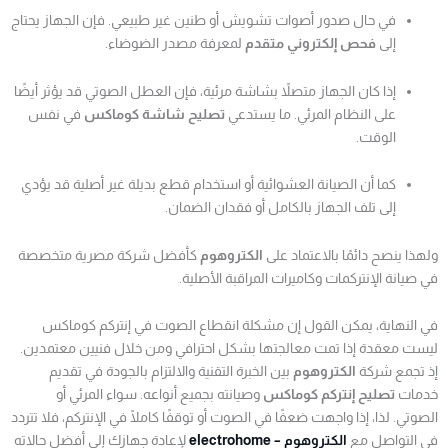
في حال صدور أصوات تشويش أو طنين غير طبيعي. فإن الجهاز يحتاج
إلى
فحص إلكتروني متقدم
لمعرفة مصدر الضوضاء.
إذا كان الجهاز متصلاً بشاشة مرئية، فإن العطل الصوتي قد يؤثر أيضًا
على النظام المرئي. ما يستدعي
تصليح شاشة كوماكس
في نفس
الوقت.
كما أن الصيانة العشوائية أو استخدام قطع بديلة غير أصلية قد يؤدي
إلى تلف الجهاز بالكامل أو فقدان الضمان.
ولهذا ينصح دائمًا بالاعتماد على
الكتروهوم
كأفضل شركة مصرية متخصصة
في صيانة الإنتركمات وكاميرات المراقبة الأصلية.
في النهاية، يمكن القول إن مشكلة انقطاع الصوت في إنتركم كوماكس
ليست معقدة إذا تمت معالجتها بشكل احترافي ومن خلال فنيين معتمدين.
إذ تجمع شركة
الكتروهوم
بين الخبرة التقنية والالتزام بالجودة في تقديم
خدمات
تصليح إنتركم كوماكس
وصيانته بجميع أنواعه. سواء المرئي أو
الصوتي. لذا، إذا واجهت ضعفًا في الصوت أو توقفًا كاملًا في الإنتركم، فلا تتردد
في التواصل مع
الكتروهوم – electrohome
لإعادة جهازك إلى أفضل حالاته