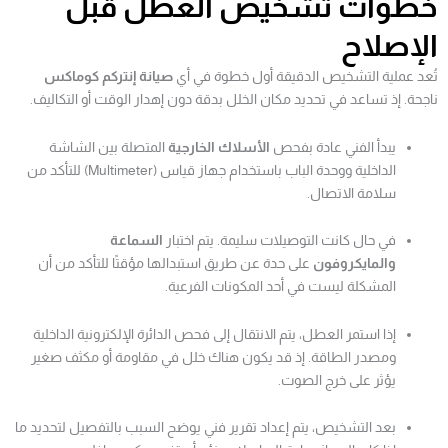
خطوات تشخيص العطل قبل
الإصلاح
تُعد عملية التشخيص الدقيقة أول خطوة في أي
صيانة إنتركم كوماكس
ناجحة. إذ تساعد في تحديد مكان الخلل بدقة دون إهدار الوقت أو التكاليف.
يبدأ الفني عادة بفحص
الأسلاك الخارجية
المتصلة بين الشاشة
الداخلية ووحدة الباب باستخدام جهاز قياس (Multimeter) للتأكد من
سلامة الاتصال.
في حال كانت التوصيلات سليمة. يتم اختبار
السماعة
والمايكروفون
على حدة عن طريق استبدالها مؤقتًا للتأكد من أن
المشكلة ليست في أحد المكونات الفرعية.
إذا استمر العطل، يتم الانتقال إلى فحص الدائرة الإلكترونية الداخلية
ومصدر الطاقة. إذ قد يكون هناك خلل في مقاومة أو مكثف صغير
يؤثر على خرج الصوت.
بعد التشخيص، يتم إعداد تقرير فني يوضح السبب بالتفصيل لتحديد ما