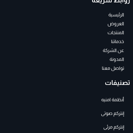
روابط سريعة
g
o
r
o
a
k
الرئيسية
m
-
f
العروض
المنتجات
خدماتنا
عن الشركة
المدونة
تواصل معنا
تصنيفات
أنظمة امنيه
إنتركم صوتى
إنتركم مرئى