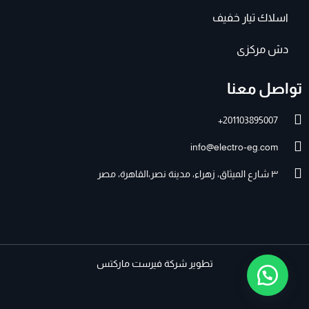
اسلاك تيار خفيف
دش مركزى
تواصل معنا
201103895007+
info@electro-eg.com
٣ شارع الميثاق، زهراء، مدينة نصر،القاهرة، مصر
تطوير
شركة فيرست ماركتس