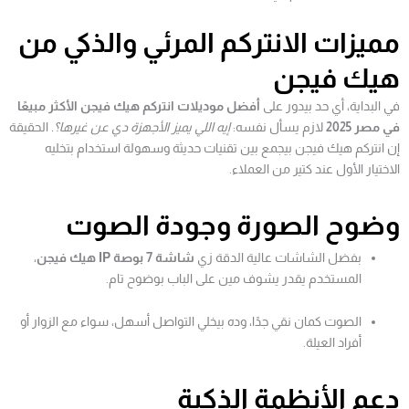
مميزات الانتركم المرئي والذكي من
هيك فيجن
في البداية، أي حد بيدور على
أفضل موديلات انتركم هيك فيجن الأكثر مبيعًا
في مصر 2025
لازم يسأل نفسه:
إيه اللي يميز الأجهزة دي عن غيرها؟.
الحقيقة
إن انتركم هيك فيجن بيجمع بين تقنيات حديثة وسهولة استخدام بتخليه
الاختيار الأول عند كتير من العملاء.
وضوح الصورة وجودة الصوت
بفضل الشاشات عالية الدقة زي
شاشة 7 بوصة IP هيك فيجن
،
المستخدم يقدر يشوف مين على الباب بوضوح تام.
الصوت كمان نقي جدًا، وده بيخلي التواصل أسهل، سواء مع الزوار أو
أفراد العيلة.
دعم الأنظمة الذكية