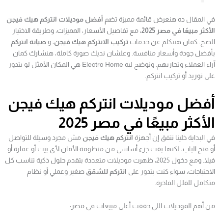
في المقال ده هنعرض قائمة مميزة تضم
أفضل موديلات انتركم هيك فيجن
الأكثر مبيعًا في مصر 2025
، مع تفاصيل الأسعار، المميزات، وطريقة الاختيار
الصح. كمان هنتكلم عن خدمات
تركيب الانتركم هيك فيجن
، و
صيانة انتركم
بأفضل جودة وأسعار منافسة. وعلشان نديك صورة كاملة، هنشارك كمان
آراء العملاء وتجاربهم. ونوضح ليه Electro Home هي المكان الأمثل لو بتدور
على توريد أو تركيب انتركم.
أفضل موديلات انتركم هيك فيجن
الأكثر مبيعًا في مصر 2025
في البداية خلينا نتفق إن أجهزة
انتركم هيك فيجن
مش مجرد وسيلة للتواصل
أو فتح الباب، لكنها بقت جزء أساسي من منظومة الأمان لأي بيت أو عمارة أو
فيلا. ومع دخول 2025، ظهرت موديلات متعددة بتقدم حلول ذكية تناسب كل
الاحتياجات، سواء كنت بتدور على
انتركم للشقق
صغير وعملي أو نظام
متكامل للفلل الفاخرة.
من أهم الموديلات اللي حققت أعلى مبيعات في مصر: