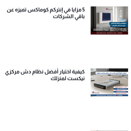
5 مزايا في إنتركم كوماكس تميزه عن
باقي الشركات
كيفية اختيار أفضل نظام دش مركزي
نيكست لمنزلك