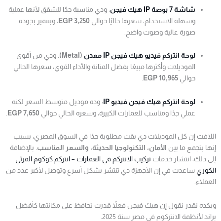
شاشة 7 بوصة IP هيك فيجن
: ودي مناسبة جدًا للشقق لأنها عملية
وسهلة الاستخدام، سعرها حاليًا حوالي
3,250 EGP
، وبتتميز بجودة
صورة عالية وصوت واضح.
لوحة انتركم فيديو هيك فيجن IP معدن
(Metal)
: ودي من أقوى
الموديلات وأكثرها مبيعًا بفضل المتانة والأداء القوي، سعرها الحالي
حوالي
10,965 EGP
.
لوحة انتركم هيك فيجن فيديو IP
: وده موديل متوسط السعر لكنه
عملي جدًا ومناسب للعمارات الكبيرة، وسعره الحالي حوالي
7,650 EGP
.
اللافت إن كل الموديلات دي بقت مطلوبة جدًا في السوق المصري، بسبب
إنها بتجمع ما بين
الأمان، التكنولوجيا الحديثة، والسعر المناسب
. بالإضافة
إلى ذلك، انتشار خدمات
تركيب الانتركم في العمارات – انتركم كوكوم المرئي
الكوري
ساعدت في إن الأجهزة دي تنتشر بشكل أسرع وتوصل لأكبر عدد من
العملاء.
وبكده نقدر نقول إن هيك فيجن فعلاً قدرت تحافظ على مكانتها كأفضل
براند لأنظمة الانتركوم في مصر سنة 2025.