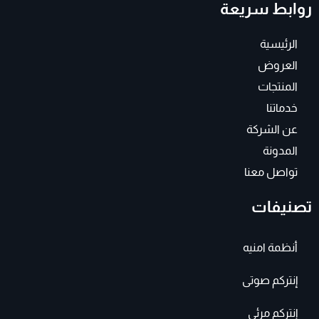
روابط سريعة
a
b
g
o
r
o
a
k
الرئيسية
m
-
f
العروض
المنتجات
خدماتنا
عن الشركة
المدونة
تواصل معنا
تصنيفات
أنظمة امنيه
إنتركم صوتى
إنتركم مرئى