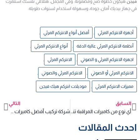
فيجن
هيكون خطوة صح ومضمونة. وفي المجمل، هتلاقي نفسك استثمرت
في جهاز بيديك أمان، جودة، وسهولة استخدام لسنوات طويلة.
أجهزة الانتركم المرئي
,
أفضل أنواع الانتركم المرئي
,
أنظمة الانتركم المرئي عالية الدقة
,
أنواع الانتركم المرئي
,
اجهزة الانتركم المرئي و الصوتي
,
الانتركم المرئي
,
الانتركم المرئي أو الصوتي
,
الانتركم المرئي والصوتي
,
مميزات الانتركم المرئي
,
موديلات انتركم هيك فيجن
السابق
التالي
xt
Prev
أي نوع من كاميرات المراقبة تناسب احتياجاتك؟ دليل المقارنة
شركة تركيب أفضل كاميرات مراقبة خارجية
احدث المقالات