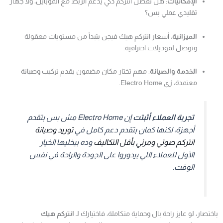
الإمكانيات
: هل تفضل انتركم ذكي يدعم الربط مع الموبايل، ولا جهاز
تقليدي عملي بس؟
الميزانية
: أسعار انتركم هيك فيجن بتبدأ من مستويات معقولة
وتوصل لموديلات احترافية.
الخدمة والصيانة
: مهم تختار مكان مضمون يقدم تركيب وصيانة
معتمدة، زي Electro Home.
تجربة العملاء أثبتت
إن Electro Home مش بس بتقدم
أجهزة، لكنها كمان بتقدم دعم كامل في
توريد وصيانة
انتركم صوتي ومرئي بأقل التكاليف
وده بيخليها الخيار
الأول للعملاء اللي بيدوروا على الجودة والراحة في نفس
الوقت.
باختصار، لو عايز راحة بال وحماية متكاملة، فاختيارك لـ
انتركم هيك