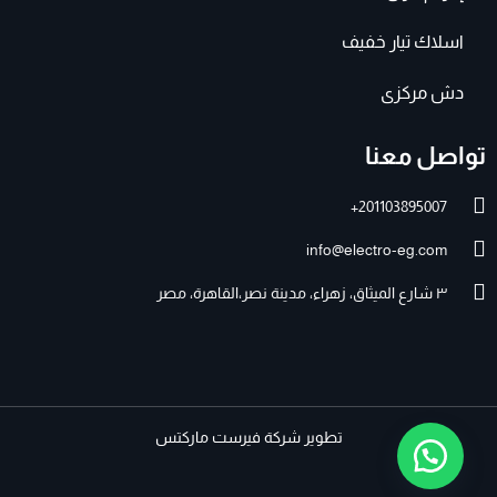
اسلاك تيار خفيف
دش مركزى
تواصل معنا
201103895007+
info@electro-eg.com
٣ شارع الميثاق، زهراء، مدينة نصر،القاهرة، مصر
تطوير
شركة فيرست ماركتس