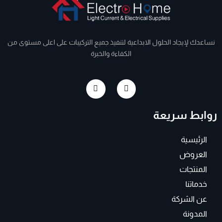
نساعدك لإيجاد الحلول الابداعية لتنفيذ جميع التركيبات على اعلى مستوى من
الكفاءة والخبرة
I
F
n
a
s
c
t
e
روابط سريعة
a
b
g
o
r
o
a
k
الرئيسية
m
-
f
العروض
المنتجات
خدماتنا
عن الشركة
المدونة