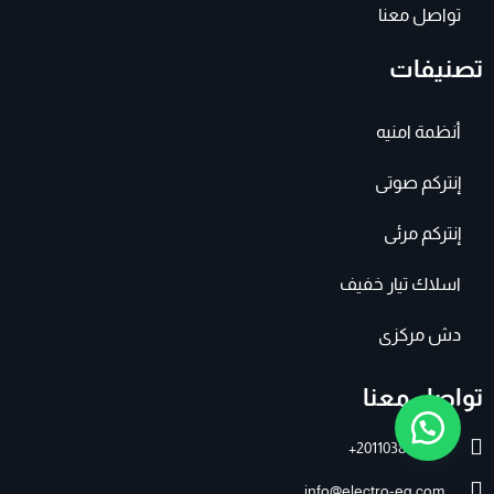
تواصل معنا
تصنيفات
أنظمة امنيه
إنتركم صوتى
إنتركم مرئى
اسلاك تيار خفيف
دش مركزى
تواصل معنا
201103895007+
info@electro-eg.com