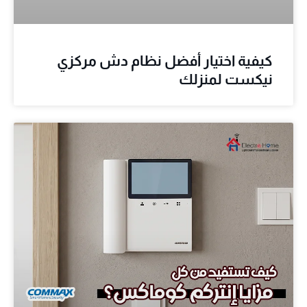
كيفية اختيار أفضل نظام دش مركزي
نيكست لمنزلك