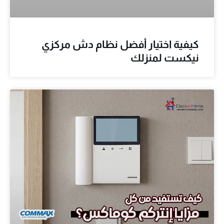
كيفية اختيار أفضل نظام دش مركزي
نيكست لمنزلك