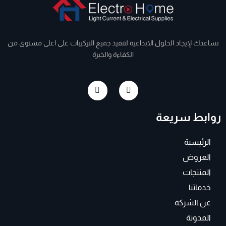
نساعدك لإيجاد الحلول الابداعية لتنفيذ جميع التركيبات على اعلى مستوى من
الكفاءة والخبرة
I
F
n
a
s
c
t
e
روابط سريعة
a
b
g
o
r
o
a
k
الرئيسية
m
-
f
العروض
المنتجات
خدماتنا
عن الشركة
المدونة