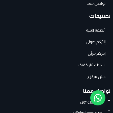
تواصل معنا
تصنيفات
أنظمة امنيه
إنتركم صوتى
إنتركم مرئى
اسلاك تيار خفيف
دش مركزى
تواصل معنا
201103895007+
info@electro-eg.com