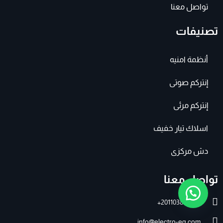
تواصل معنا
تصنيفات
أنظمة امنيه
إنتركم صوتى
إنتركم مرئى
اسلاك تيار خفيف
دش مركزى
تواصل معنا
201103895007+
info@electro-eg.com