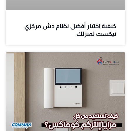
كيفية اختيار أفضل نظام دش مركزي
نيكست لمنزلك