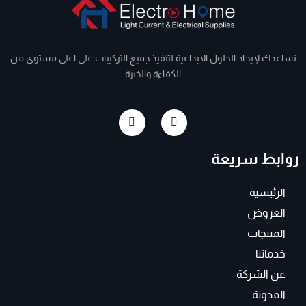
نساعدك لإيجاد الحلول الابداعية لتنفيذ جميع التركيبات على اعلى مستوى من
الكفاءة والخبرة
I
F
n
a
s
c
t
e
روابط سريعة
a
b
g
o
r
o
a
k
الرئيسية
m
-
f
العروض
المنتجات
خدماتنا
عن الشركة
المدونة