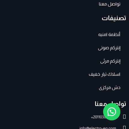
تواصل معنا
تصنيفات
أنظمة امنيه
إنتركم صوتى
إنتركم مرئى
اسلاك تيار خفيف
دش مركزى
تواصل معنا
201103895007+
info@electro-eg.com