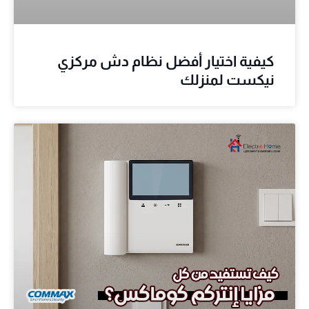
كيفية اختيار أفضل نظام دش مركزي
نيكست لمنزلك