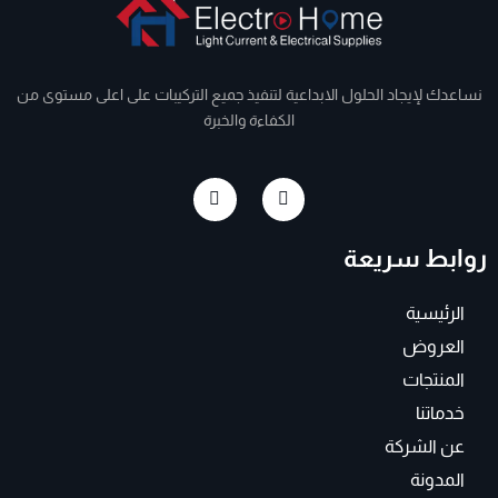
نساعدك لإيجاد الحلول الابداعية لتنفيذ جميع التركيبات على اعلى مستوى من
الكفاءة والخبرة
I
F
n
a
s
c
t
e
روابط سريعة
a
b
g
o
r
o
a
k
الرئيسية
m
-
f
العروض
المنتجات
خدماتنا
عن الشركة
المدونة