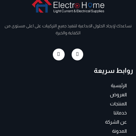
نساعدك لإيجاد الحلول الابداعية لتنفيذ جميع التركيبات على اعلى مستوى من
الكفاءة والخبرة
I
F
n
a
s
c
t
e
روابط سريعة
a
b
g
o
r
o
a
k
الرئيسية
m
-
f
العروض
المنتجات
خدماتنا
عن الشركة
المدونة