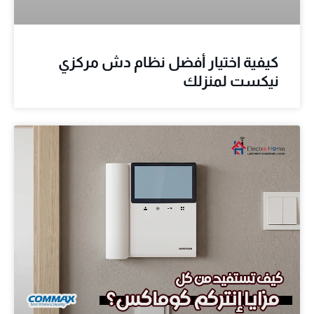
كيفية اختيار أفضل نظام دش مركزي
نيكست لمنزلك