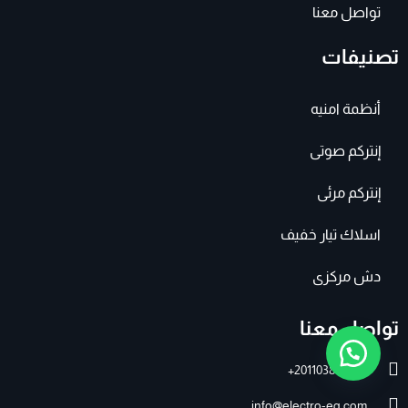
تواصل معنا
تصنيفات
أنظمة امنيه
إنتركم صوتى
إنتركم مرئى
اسلاك تيار خفيف
دش مركزى
تواصل معنا
201103895007+
info@electro-eg.com