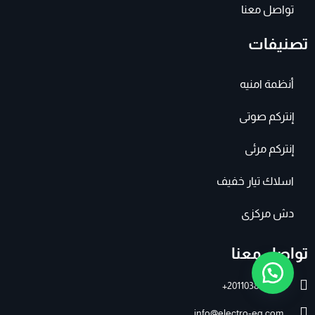
تواصل معنا
تصنيفات
أنظمة امنيه
إنتركم صوتى
إنتركم مرئى
اسلاك تيار خفيف
دش مركزى
تواصل معنا
201103895007+
info@electro-eg.com