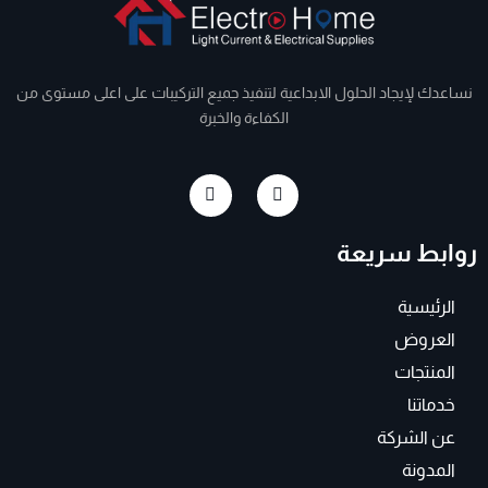
نساعدك لإيجاد الحلول الابداعية لتنفيذ جميع التركيبات على اعلى مستوى من
الكفاءة والخبرة
I
F
n
a
s
c
t
e
روابط سريعة
a
b
g
o
r
o
a
k
الرئيسية
m
-
f
العروض
المنتجات
خدماتنا
عن الشركة
المدونة