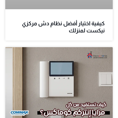
كيفية اختيار أفضل نظام دش مركزي
نيكست لمنزلك