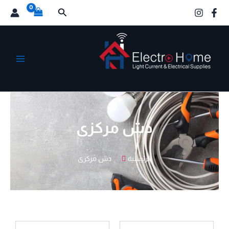
خطي
البحث
لى
لمحتوى
الكترو هوم
دش مركزى
الرئيسية
دش مركزى